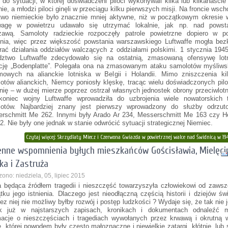
 do sytuacji, w której doświadczeni piloci wykonywali kilka lub kilkanaście
nie, a młodzi piloci ginęli w przeciągu kilku pierwszych misji. Na froncie wsc
ctwo niemieckie było znacznie mniej aktywne, niż w początkowym okresie 
wagę w powietrzu udawało się utrzymać lokalnie, jak np. nad powst
awą. Samoloty radzieckie rozpoczęły patrole powietrzne dopiero w po
nia, więc przez większość powstania warszawskiego Luftwaffe mogła bezk
rać działania oddziałów walczących z oddziałami polskimi. 1 stycznia 194
ztwo Luftwaffe zdecydowało się na ostatnią, zmasowaną ofensywę lotn
cję „Bodenplatte”. Polegała ona na zmasowanym ataku samolotów myśliwsk
mowych na alianckie lotniska w Belgii i Holandii. Mimo zniszczenia kil
otów alianckich, Niemcy poniosły klęskę, tracąc wielu doświadczonych pil
onię – w dużej mierze poprzez ostrzał własnych jednostek obrony przeciwlotn
oniec wojny Luftwaffe wprowadziła do uzbrojenia wiele nowatorskich 
otów. Najbardziej znany jest pierwszy wprowadzony do służby odrzuto
rschmitt Me 262. Innymi były Arado Ar 234, Messerschmitt Me 163 czy He
2. Nie były one jednak w stanie odwrócić sytuacji strategicznej Niemiec.
Czytaj więcej: Skrzydlaty Miecz i Czerwona Gwiazda w powietrznej walce nad Świdnicą w 19
nne wspomnienia byłych mieszkańców Gościsławia, Mielęci
ka i Zastruża
ono: niedziela, 05, lipiec 2015
 będąca źródłem tragedii i nieszczęść towarzyszyła człowiekowi od zaws
tku jego istnienia. Dlaczego jest nieodłączną częścią historii i dziejów św
ez niej nie możliwy byłby rozwój i postęp ludzkości ? Wydaje się, że tak nie j
ak już w najstarszych zapisach, kronikach i dokumentach odnaleźć 
macje o nieszczęściach i tragediach wywołanych przez krwawą i okrutną 
, której powodem były często małoznaczne i niewielkie zatargi, kłótnie, lub 