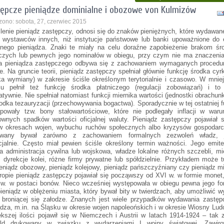
ępcze pieniądze dominialne i obozowe von Kulmizów
zono: sobota, 27, czerwiec 2015
lenie pieniądz zastępczy, odnosi się do znaków pieniężnych, które wydawan
 wystawców innych, niż instytucje państwowe lub banki upoważnione do e
alnego pieniądza. Znaki te miały na celu doraźne zapobieżenie brakom ś
iczych lub pewnych jego nominałów w obiegu, przy czym nie ma znaczenia
a pieniądza zastępczego odbywa się z zachowaniem wymaganych procedur
ie. Na gruncie teorii, pieniądz zastępczy spełniał głównie funkcję środka cyrk
ka wymiany) w zakresie ściśle określonym terytorialnie i czasowo. W mni
iu pełnił też funkcję środka płatniczego (regulacji zobowiązań) i to 
tatywnie. Nie spełniał natomiast funkcji miernika wartości (jednostki obrachun
rodka tezauryzacji (przechowywania bogactwa). Sporadycznie w tej ostatniej f
powały tzw. bony stałowartościowe, które nie podlegały inflacji w waru
ownych spadków wartości oficjalnej waluty. Pieniądz zastępczy pojawiał 
w okresach wojen, wybuchu ruchów społecznych albo kryzysów gospodarc
wany bywał zarówno z zachowaniem formalnych zezwoleń władz, 
icjalnie. Często miał pewien ściśle określony termin ważności. Jego emit
a administracja cywilna lub wojskowa, władze lokalne różnych szczebli, mi
, dyrekcje kolei, różne firmy prywatne lub spółdzielnie. Przykładem może 
ieniądz obozowy, pieniądz kolejowy, pieniądz pańszczyźniany czy pieniądz mi
opie pieniądz zastępczy pojawiał się począwszy od XVI w. w formie monet
 w. w postaci bonów. Nieco wcześniej występowała w obiegu pewna jego f
pieniądz w oblężeniu miasta, który bywał bity w twierdzach, aby umożliwić w
 broniącej się załodze. Znanych jest wiele przypadków wydawania zastęp
ądza, m.in. na Śląsku w okresie wojen napoleońskich i w okresie Wiosny Lu
ększej ilości pojawił się w Niemczech i Austrii w latach 1914-1924 – tak
eld drukowany w związku z wydarzeniami I wojny światowej. Zawiro