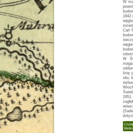
W mar
powst
budow
1842 
węgla
rozwó
Carl 
budow
ówcze
węgie
budow
robot
W Św
magaz
oddan
linię
obu k
wybu
Wrocł
Świeb
1851 
zagłę
wówcz
(Sad
dotyc
Czytaj
Mietk