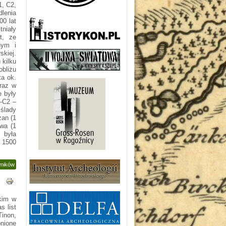
1, C2,
lenia
00 lat
tniały
t, ze
nym i
skiej.
 kilku
bliżu
ta ok.
oraz w
e były
1-C2 –
 ślady
żan (1
owa (1
 była
d 1500
wników
kim w
s list
Tinon,
nione