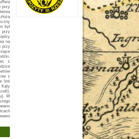
ffera
e przy
etnia
 złoża
iczny
ym był
j przy
iędzy
ia na
e przy
ysiące
odzki.
zec z
dzice
metrów
śnie z
 linii
 Kąty
elt),
au). W
jszego
owano
icach
owano