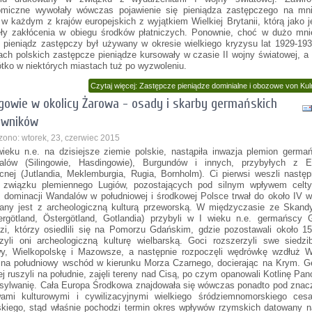
miczne wywołały wówczas pojawienie się pieniądza zastępczego na mni
 w każdym z krajów europejskich z wyjątkiem Wielkiej Brytanii, którą jako 
ły zakłócenia w obiegu środków płatniczych. Ponownie, choć w dużo mnie
i, pieniądz zastępczy był używany w okresie wielkiego kryzysu lat 1929-19
ach polskich zastępcze pieniądze kursowały w czasie II wojny światowej, a
ótko w niektórych miastach tuż po wyzwoleniu.
Czytaj więcej: Zastępcze pieniądze dominialne i obozowe von Ku
ngowie w okolicy Żarowa - osady i skarby germańskich
owników
zono: wtorek, 23, czerwiec 2015
ieku n.e. na dzisiejsze ziemie polskie, nastąpiła inwazja plemion germa
alów (Silingowie, Hasdingowie), Burgundów i innych, przybyłych z E
cnej (Jutlandia, Meklemburgia, Rugia, Bornholm). Ci pierwsi weszli nastę
 związku plemiennego Lugiów, pozostających pod silnym wpływem celty
 dominacji Wandalów w południowej i środkowej Polsce trwał do około IV w
any jest z archeologiczną kulturą przeworską. W międzyczasie ze Skandy
ergötland, Östergötland, Gotlandia) przybyli w I wieku n.e. germańscy 
zi, którzy osiedlili się na Pomorzu Gdańskim, gdzie pozostawali około 15
zyli oni archeologiczną kulturę wielbarską. Goci rozszerzyli swe siedz
y, Wielkopolskę i Mazowsze, a następnie rozpoczęli wędrówkę wzdłuż Wi
na południowy wschód w kierunku Morza Czarnego, docierając na Krym. Ge
ej ruszyli na południe, zajęli tereny nad Cisą, po czym opanowali Kotlinę Pa
nsylwanię. Cała Europa Środkowa znajdowała się wówczas ponadto pod zna
ami kulturowymi i cywilizacyjnymi wielkiego śródziemnomorskiego cesa
kiego, stąd właśnie pochodzi termin okres wpływów rzymskich datowany n