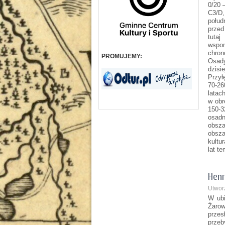
0/20 
C3/D
połud
przed
tuta
wspo
chron
PROMUJEMY:
Osady
dzisi
Przył
70-26
latac
w obr
150-3
osadn
obsza
obsza
kultu
lat t
Henr
Utwor
W ubi
Żarow
przes
przeb