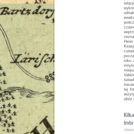
rela
wykon
odna
ewaku
podcz
czasi
więźn
zezna
Henri
Kiras
cuira
począ
roku 
innym
miejs
Valé
świad
travai
tej f
wizyt
obóz 
Kilk
Imb
Utwor