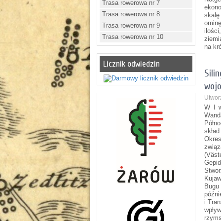
Trasa rowerowa nr 7
ekono
Trasa rowerowa nr 8
skalę
ominę
Trasa rowerowa nr 9
ilośc
Trasa rowerowa nr 10
ziemi
na kr
Licznik odwiedzin
Sili
woj
Utwor
W I w
Wand
Półno
skład
Okres
związ
(Väst
Gepid
Stwor
Kujaw
Bugu 
późni
i Tra
wpływ
rzyms