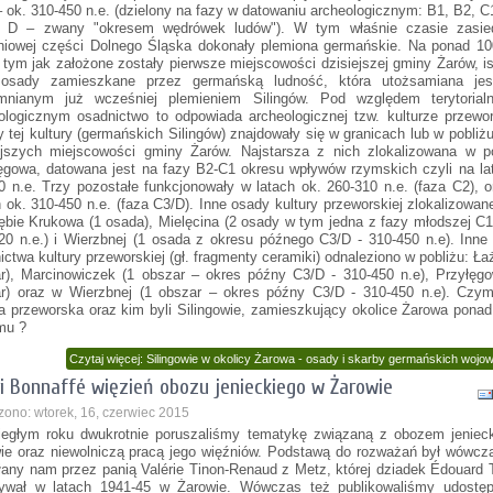
– ok. 310-450 n.e. (dzielony na fazy w datowaniu archeologicznym: B1, B2, C
, D – zwany "okresem wędrówek ludów"). W tym właśnie czasie zasied
niowej części Dolnego Śląska dokonały plemiona germańskie. Na ponad 10
 tym jak założone zostały pierwsze miejscowości dzisiejszej gminy Żarów, is
j osady zamieszkane przez germańską ludność, która utożsamiana jes
mnianym już wcześniej plemieniem Silingów. Pod względem terytorial
ologicznym osadnictwo to odpowiada archeologicznej tzw. kulturze przewor
 tej kultury (germańskich Silingów) znajdowały się w granicach lub w pobliżu
ejszych miejscowości gminy Żarów. Najstarsza z nich zlokalizowana w po
ęgowa, datowana jest na fazy B2-C1 okresu wpływów rzymskich czyli na la
0 n.e. Trzy pozostałe funkcjonowały w latach ok. 260-310 n.e. (faza C2), 
h ok. 310-450 n.e. (faza C3/D). Inne osady kultury przeworskiej zlokalizowan
ębie Krukowa (1 osada), Mielęcina (2 osady w tym jedna z fazy młodszej C
20 n.e.) i Wierzbnej (1 osada z okresu późnego C3/D - 310-450 n.e). Inne
ictwa kultury przeworskiej (gł. fragmenty ceramiki) odnaleziono w pobliżu: Ła
r), Marcinowiczek (1 obszar – okres późny C3/D - 310-450 n.e), Przyłęg
r) oraz w Wierzbnej (1 obszar – okres późny C3/D - 310-450 n.e). Czym
ra przeworska oraz kim byli Silingowie, zamieszkujący okolice Żarowa pona
emu ?
Czytaj więcej: Silingowie w okolicy Żarowa - osady i skarby germańskich wojo
i Bonnaffé więzień obozu jenieckiego w Żarowie
zono: wtorek, 16, czerwiec 2015
egłym roku dwukrotnie poruszaliśmy tematykę związaną z obozem jeniec
ie oraz niewolniczą pracą jego więźniów. Podstawą do rozważań był wówcza
łany nam przez panią Valérie Tinon-Renaud z Metz, której dziadek Édouard 
ywał w latach 1941-45 w Żarowie. Wówczas też publikowaliśmy udostęp