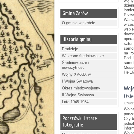
wojny
dzien
lotni
Gmina Żarów
Prze
Warsz
O gminie w skrócie
wrześ
wspie
dowód
Historia gminy
opera
sztur
samol
Pradzieje
na ir
Wczesne średniowiecze
Pod k
Średniowiecze i
samol
nowożytność
Messe
He 16
Wojny XV-XIX w.
I Wojna Światowa
Woje
Okres międzywojenny
II Wojna Światowa
Osie
Lata 1945-1954
Utworz
Wojna
począ
Pocztówki i stare
Czy b
jedn
fotografie
infor
Wojnę