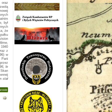
 oraz
zwolą
mowej
ionych
atnim
e, był
nnych
ka, że
 pułku
vision
lême,
 1940
wraz z
196) w
. Pani
przez
96, le
. Skan
iennej
m stał
arowie