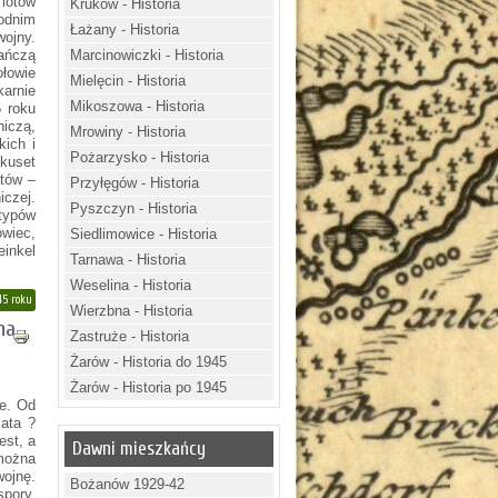
 lotów
Kruków - Historia
hodnim
Łażany - Historia
wojny.
ańczą
Marcinowiczki - Historia
łowie
Mielęcin - Historia
arnie
Mikoszowa - Historia
5 roku
iczą,
Mrowiny - Historia
ich i
Pożarzysko - Historia
kuset
otów –
Przyłęgów - Historia
iczej.
Pyszczyn - Historia
typów
wiec,
Siedlimowice - Historia
inkel
Tarnawa - Historia
Weselina - Historia
45 roku
Wierzbna - Historia
na,
Zastruże - Historia
Żarów - Historia do 1945
Żarów - Historia po 1945
ze. Od
iata ?
est, a
Dawni mieszkańcy
można
wojnę.
Bożanów 1929-42
spory.