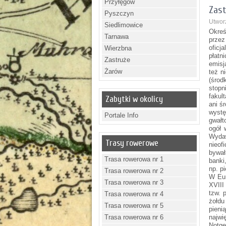
Przyłęgów
Zast
Pyszczyn
Utwor
Siedlimowice
Okreś
Tarnawa
przez
oficj
Wierzbna
płatn
Zastruże
emisj
Żarów
też n
(środ
stopn
fakul
Zabytki w okolicy
ani ś
wystę
Portale Info
gwałt
ogół 
Wyda
Trasy rowerowe
nieof
bywał
Trasa rowerowa nr 1
banki
np. p
Trasa rowerowa nr 2
W Eur
Trasa rowerowa nr 3
XVIII
tzw. 
Trasa rowerowa nr 4
żołdu
Trasa rowerowa nr 5
pieni
Trasa rowerowa nr 6
najwi
Notg