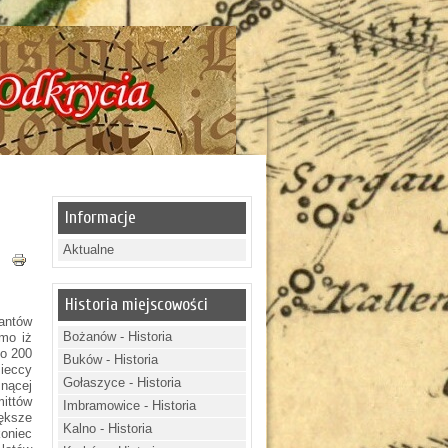
 Historia - Tajemnice - Odkrycia !!!
Informacje
Aktualne
Historia miejscowości
iantów
Bożanów - Historia
imo iż
do 200
Buków - Historia
mieccy
Gołaszyce - Historia
snącej
ittów
Imbramowice - Historia
ększe
Kalno - Historia
koniec