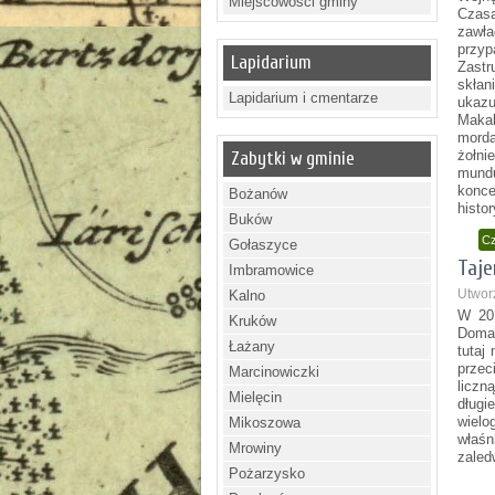
Miejscowości gminy
Czas
zawła
przyp
Lapidarium
Zastr
skłan
Lapidarium i cmentarze
ukaz
Maka
morda
żołni
Zabytki w gminie
mundu
konc
Bożanów
histo
Buków
Cz
Gołaszyce
Taje
Imbramowice
Utwor
Kalno
W 201
Kruków
Doman
Łażany
tutaj
przec
Marcinowiczki
liczn
Mielęcin
dług
wielo
Mikoszowa
właśn
Mrowiny
zaled
Pożarzysko