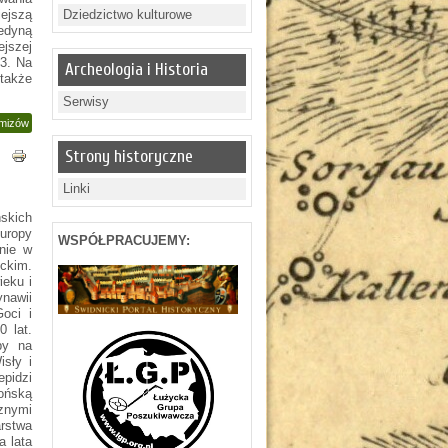
ejszą
Dziedzictwo kulturowe
jedyną
jszej
33. Na
Archeologia i Historia
 także
Serwisy
lmizów
Strony historyczne
Linki
ńskich
uropy
WSPÓŁPRACUJEMY:
pnie w
ckim.
ieku i
nawii
Goci i
0 lat.
iby na
sły i
pidzi
nońską
cznymi
rstwa
a lata