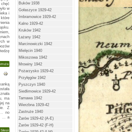
Buków 1938
 chęć
było w
Gołaszyce 1929-42
ieka i
Imbramowice 1929-42
 które
nienia
Kalno 1929-42
ąsku.
Kruków 1942
niem,
zynach
Łażany 1942
ych w
Marcinowiczki 1942
bozów
Mielęcin 1940
iedzę
Mikoszowa 1942
Mrowiny 1942
struża
Pożarzysko 1929-42
Przyłęgów 1942
kanką
Pyszczyn 1940
ostała
Siedlimowice 1929-42
 znała
Tarnawa 1942
ku, ma
jej na
Wierzbna 1929-42
ie. Z
Zastruże 1940
.. no
 ... a
Żarów 1929-42 (A-E)
Żarów 1929-42 (F-H)
Silesii
Żarów 1929-42 (I-M)