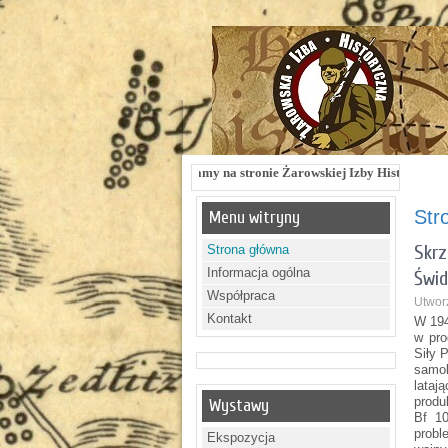
Witamy na stronie Żarowskiej Izby Historycznej !!! Żarowska Izb
Str
Menu witryny
Skrz
Strona główna
Informacja ogólna
Świd
Współpraca
Utworz
Kontakt
W 194
w pro
Siły 
samol
lataj
produ
Wystawy
Bf 10
probl
Ekspozycja