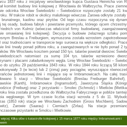
cu 1837 roku z inicjatywy wrocławskiego kupca Gustava Heinricha von Ru
ał komitet budowy linii kolejowej z Wrocławia do Wałbrzycha. Prace ziemn
ie odcinka Wrocław Świebodzki – Świebodzice rozpoczęte zostały 21 kwi
roku. W trakcie robót w okolicy malutkiego wówczas Żarowa odkryte zostały
 brunatnego, kaolinu oraz pirytów. Od tego czasu rozpoczyna się dynam
j tej osady, budowa fabryk i powstanie przemysłu, którego ojcem chrzestn
Friedrich von Kulmiz (wówczas właściciel firmy budowlanej, zaangażowane
ie omawianej linii kolejowej). Decyzja o budowie żelaznego szlaku pom
snym Breslau a Freiburgiem, wymuszona została wzrostem zapotrzebowan
l oraz trudnościami w transporcie tego surowca na większe odległości. Prac
ie linii trwały ponad półtora roku, a zaangażowanych w nie było ponad 2 t
ników. We Wrocławiu kosztem ponad 150 tys. talarów powstał dworzec Świeb
iebodzicach natomiast za sumę 104 tys. talarów wzniesiono dwor
ynami i placami załadunkowymi węgla. Linię Wrocław Świebodzki – Świebo
o do użytku 29 października 1843 roku. W roku 1844 roku liczącą 58 kilo
 pokonywały 3 (w lecie) lub 2 (zimą) pary pociągów, wyruszające równocze
rańców jednotorowej linii i mijające się w Imbramowicach. Na całej trasie
dowano 5 stacji – Wrocław Świebodzki (Breslau Freiburger Bahnhof),
awskie (Kanth), Imbramowice (Ingramsdorf), Jaworzyna Śląska (Königsz
odzice (Freiburg) oraz 2 przystanki – Smolec (Schmolz) i Mietków (Mettk
roku linia została przedłużona do Wałbrzycha Fabrycznego w pobliże tamte
bia węglowego. W tym czasie liczba stacji wzrosła z 5 do 11. Wybud
as (1853 rok) stacje we Wrocławiu Zachodnim (Gross Mochbern), Sadow
ewitz), Żarowie (Saarau) i Cierniach (Zirlau). Na stacje przemian
hczasowe przystanki w Smolcu i Mietkowie.
 więcej: Kilka słów o katastrofie kolejowej z 15 marca 1877 roku między Imbramowicami i
owem