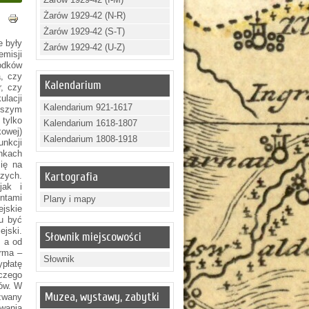
Żarów 1929-42 (N-R)
Żarów 1929-42 (S-T)
e były
Żarów 1929-42 (U-Z)
misji
rodków
, czy
Kalendarium
, czy
ulacji
Kalendarium 921-1617
ejszym
tylko
Kalendarium 1618-1807
kowej)
Kalendarium 1808-1918
unkcji
nkach
się na
zych.
Kartografia
jak i
entami
Plany i mapy
ejskie
tu być
ejski.
Słownik miejscowości
, a od
orma –
Słownik
ypłatę
czego
dów. W
Muzea, wystawy, zabytki
 zwany
wania