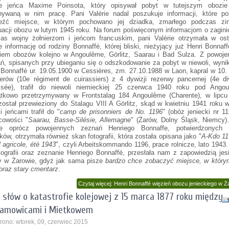
cje jeńca Maxime Poinsota, który opisywał pobyt w tutejszym obozie
ywaną w nim pracę. Pani Valérie nadal poszukuje informacji, które po
leźć miejsce, w którym pochowano jej dziadka, zmarłego podczas zi
acji obozu w lutym 1945 roku. Na forum poświęconym informacjom o zagin
as wojny żołnierzom i jeńcom francuskim, pani Valérie otrzymała w ost
e informację od rodziny Bonnaffé, której bliski, nieżyjący już Henri Bonnaff
iem obozów kolejno w Angoulême, Görlitz, Saarau i Bad Sulza. Z powoje
ń, spisanych przy ubieganiu się o odszkodowanie za pobyt w niewoli, wyni
 Bonnaffé ur. 19.05.1900 w Cessières, zm. 27.10.1988 w Laon, kapral w 10.
jerów (10e régiment de cuirassiers) z 4 dywizji rezerwy pancernej (4e di
ssée), trafił do niewoli niemieckiej 25 czerwca 1940 roku pod Angou
tkowo przetrzymywany w Frontstalag 184 Angoulême (Charente), w lipcu
został przewieziony do Stalagu VIII A Görlitz, skąd w kwietniu 1941 roku 
i jeńcami trafił do "
camp de prisonniers de No. 1196
" (obóz jeniecki nr 1
cowości "
Saarau, Basse-Silésie, Allemagne
" (Żarów, Dolny Śląsk, Niemcy)
rie oprócz powojennych zeznań Henriego Bonnaffe, potwierdzonych 
ków, otrzymała również skan fotografii, która została opisana jako "
A-Kdo 11
l agricole, été 1943
", czyli Arbeitskommando 1196, prace rolnicze, lato 1943
otografii oraz zeznanie Henriego Bonnaffé, przesłała nam z zapowiedzią jes
y w Żarowie, gdyż jak sama pisze
bardzo chce zobaczyć miejsce, w który
oraz stary cmentarz
.
Czytaj więcej: Henri Bonnaffé więzień obozu jenieckiego w Ż
a słów o katastrofie kolejowej z 15 marca 1877 roku między
ramowicami i Mietkowem
zono: wtorek, 09, czerwiec 2015