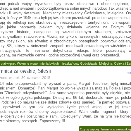
ami jednak wojny wywołane były przez straszliwe i chore opętanie,
dnięcia nad światem i podporządkowania sobie innych narodów. Tak właśnie 
adku II wojny światowej. Niemieccy mieszkańcy Gościsławia, Mielęcina, Os
uża, którzy w 1945 roku byli jej świadkami pozostawili po sobie wspomnienia,
iają do refleksji nad okrutnością i nieszczęściem tamtych dni. Ich wspom
ują jakim naprawdę piekłem były działania wojenne na Dolnym Śl
bryczne historie, nasycone są wszechobecnym strachem, zniszcze
mi, gwałtami i rabunkiem. Mówią nie tylko o haniebnych i odrażających c
erzy rosyjskich, ale również o zbrodniczych postępkach potworów odzian
ry SS, którzy w śnieżnych zaspach mordowali prowadzonych więźniów o
entracyjnych. Te nieznane dotychczas relacje, które poszerzają w
ryczną, są niezwykle cenne i godne szczególnej uwagi oraz prezentacji.
ytaj więcej: Wojenne wspomnienia byłych mieszkańców Gościsławia, Mielęcina, Osieka i Za
mnica żarowskiej Silesii
zono: wtorek, 30, czerwiec 2015
4 roku przeprowadziliśmy wywiad z panią Margot Teschner, byłą miesz
ic (niem. Domanze). Pani Margot po wojnie wyszła za mąż za Polaka i poz
 na "Ziemiach odzyskanych". Jak sama wspomina początki były ciężkie, nie
ież w ogóle języka polskiego. Dzisiaj ma 86 lat, doskonale mówi po pols
ą rodzinę i co najważniejsze dobre zdrowie oraz pamięć. Ta pamięć pozwala 
ie opowieści o tym jak wyglądało życie przed wojną i w jej trakc
godzinnych rozmów chcemy zaprezentować Wam krótki fragment, który .
ie obejrzyjcie i posłuchajcie sami. Obiecujemy Wam, że na tym nie koniec
wie skromny początek. Zapraszamy !!!
Czytaj więcej: Tajemnica żarowskiej 