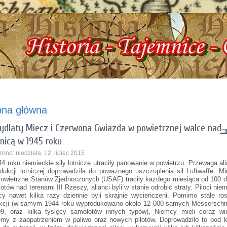
a Historyczna, ul. Dworcowa 3 !!! e-mail: izbazarow@wp.pl, tel. 537-481-116 !!!
ona główna
ydlaty Miecz i Czerwona Gwiazda w powietrznej walce nad
nicą w 1945 roku
ono: niedziela, 12, lipiec 2015
4 roku niemieckie siły lotnicze utraciły panowanie w powietrzu. Przewaga al
dukcji lotniczej doprowadziła do poważnego uszczuplenia sił Luftwaffe. M
Powietrzne Stanów Zjednoczonych (USAF) traciły każdego miesiąca od 100 
otów nad terenami III Rzeszy, alianci byli w stanie odrobić straty. Piloci nie
ący nawet kilka razy dziennie byli skrajnie wycieńczeni. Pomimo stale ro
kcji (w samym 1944 roku wyprodukowano około 12 000 samych Messerschm
9, oraz kilka tysięcy samolotów innych typów), Niemcy mieli coraz wi
emy z zaopatrzeniem w paliwo oraz nowych pilotów. Doprowadziło to pod 