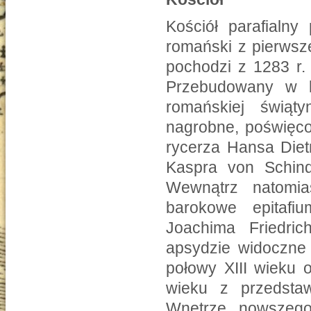
Kościół parafialny
romański z pierwsz
pochodzi z 1283 r. 
Przebudowany w 
romańskiej świąt
nagrobne, poświęc
rycerza Hansa Diet
Kaspra von Schind
Wewnątrz natomia
barokowe epitafi
Joachima Friedri
apsydzie widoczne 
połowy XIII wieku 
wieku z przedstaw
Wnętrze nowszego