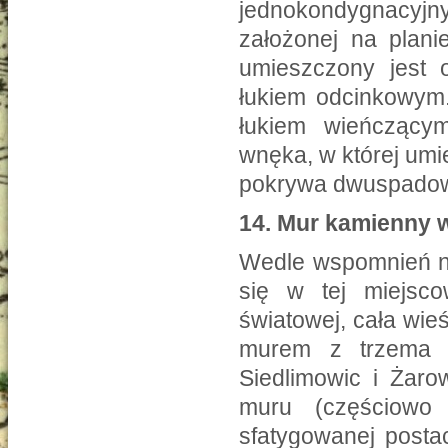
jednokondygnacyjn
założonej na plan
umieszczony jest 
łukiem odcinkowym.
łukiem wieńczącym
wnęka, w której umi
pokrywa dwuspadow
14.
Mur kamienny w
Wedle wspomnień na
się w tej miejsco
światowej, cała w
murem z trzema 
Siedlimowic i Żaro
muru (częściowo
sfatygowanej posta