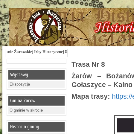
Izby Historycznej !!! Żarowska Izba Historyczna, ul. Dworcowa 3 !!! e-mail: izb
Trasa Nr 8
Wystawy
Żarów – Bożanó
Gołaszyce – Kalno
Ekspozycja
Mapa trasy:
https:
Gmina Żarów
O gminie w skrócie
Historia gminy