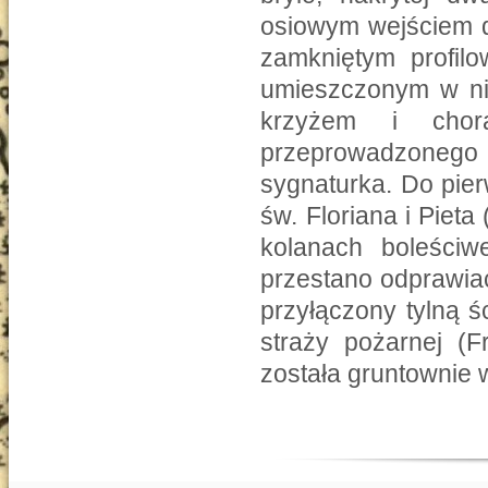
osiowym wejściem do
zamkniętym profi
umieszczonym w ni
krzyżem i chor
przeprowadzonego 
sygnaturka. Do pie
św. Floriana i Piet
kolanach boleściw
przestano odprawia
przyłączony tylną 
straży pożarnej (F
została gruntownie