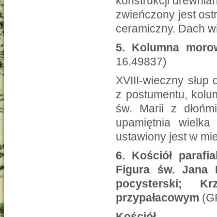
konstrukcji drewnia
zwieńczony jest os
ceramiczny. Dach wie
5.
Kolumna morow
16.49837)
XVIII-wieczny słup 
z postumentu, kolum
św. Marii z dłońm
upamiętnia wielka
ustawiony jest w mi
6.
Kościół parafi
Figura św. Jana 
pocysterski; K
przypałacowym
(GP
Kościół