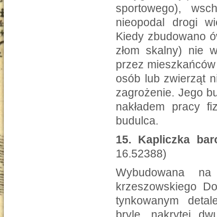
sportowego), wsch
nieopodal drogi w
Kiedy zbudowano ów
złom skalny) nie w
przez mieszkańców 
osób lub zwierząt 
zagrożenie. Jego b
nakładem pracy fi
budulca.
15.
Kapliczka bar
16.52388)
Wybudowana na 
krzeszowskiego Do
tynkowanym detale
bryle, nakrytej 