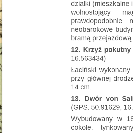
działki (mieszkalne
wolnostojący ma
prawdopodobnie 
neobarokowe budyn
bramą przejazdową 
12.
Krzyż pokutny
16.563434)
Łaciński wykonany
przy głównej drodz
14 cm.
13.
Dwór von Sal
(GPS: 50.91629, 16
Wybudowany w 18
cokole, tynkowa