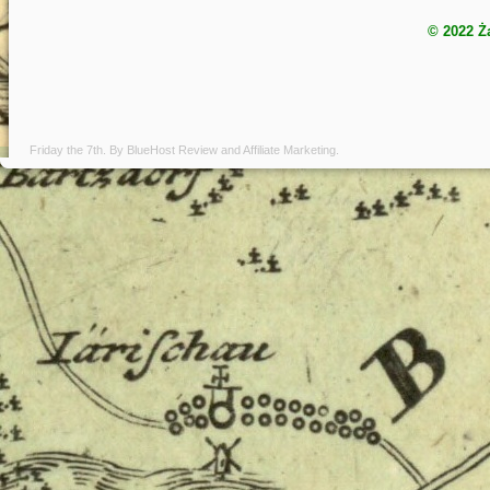
© 2022 Ż
Friday the 7th. By
BlueHost Review
and
Affiliate Marketing
.