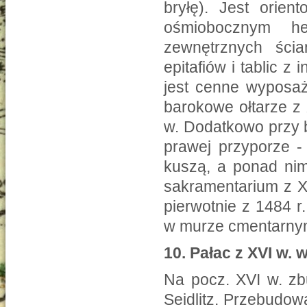
bryłę). Jest orie
ośmiobocznym he
zewnętrznych ści
epitafiów i tablic z
jest cenne wyposaż
barokowe ołtarze z 
w. Dodatkowo przy b
prawej przyporze -
kuszą, a ponad nim 
sakramentarium z XV
pierwotnie z 1484 r
w murze cmentarnym
10. Pałac z XVI w.
Na pocz. XVI w. zb
Seidlitz. Przebudow