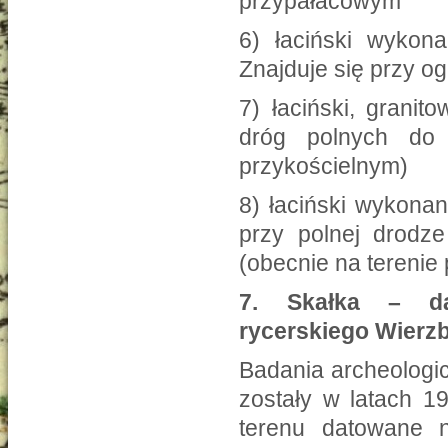
przypałacowym
6) łaciński wykon
Znajduje się przy o
7) łaciński, granit
dróg polnych do
przykościelnym)
8) łaciński wykonan
przy polnej drodz
(obecnie na terenie
7.
Skałka – da
rycerskiego Wier
Badania archeologi
zostały w latach 1
terenu datowane n