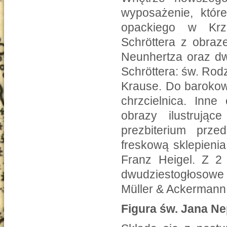
wyposażenie, któr
opackiego w Krz
Schröttera z obra
Neunhertza oraz dw
Schröttera: św. Rod
Krause. Do baroko
chrzcielnica. Inn
obrazy ilustrują
prezbiterium prze
freskową sklepieni
Franz Heigel. Z 
dwudziestogłosow
Müller & Ackermann
Figura św. Jana 