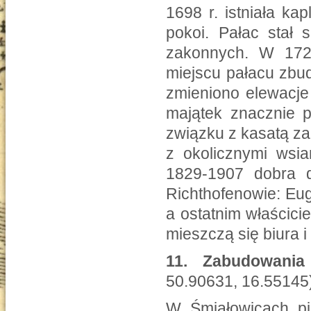
1698 r. istniała ka
pokoi. Pałac stał
zakonnych. W 172
miejscu pałacu zbu
zmieniono elewacje 
majątek znacznie p
związku z kasatą zak
z okolicznymi wsia
1829-1907 dobra d
Richthofenowie: Eug
a ostatnim właścicie
mieszczą się biura i
11.
Zabudowani
50.90631, 16.55145
W Śmiałowicach pi