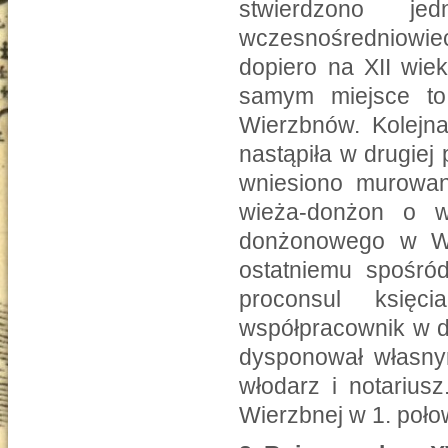
stwierdzono j
wczesnośredniowi
dopiero na XII wiek
samym miejsce to 
Wierzbnów. Kolejn
nastąpiła w drugiej
wniesiono murowan
wieża-donżon o 
donżonowego w Wie
ostatniemu spośród
proconsul księc
współpracownik w d
dysponował własnym
włodarz i notarius
Wierzbnej w 1. połow