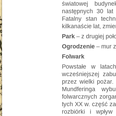
światowej budyne
następnych 30 lat 
Fatalny stan techn
kilkanaście lat, zmi
Park
– z drugiej poł
Ogrodzenie
– mur z
Folwark
Powstałe w latac
wcześniejszej zabu
przez wielki pożar
Mundferinga wyb
folwarcznych zorga
tych XX w. część z
rozbiórki i wpływ