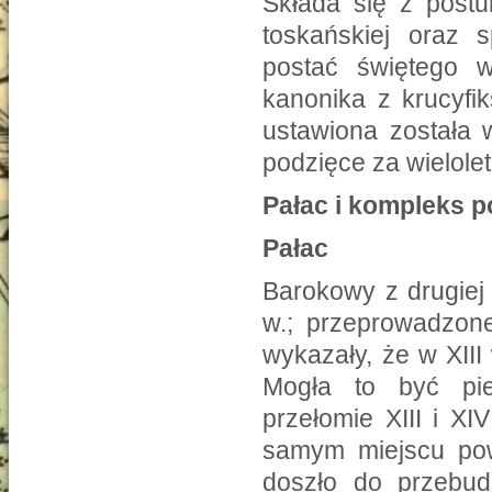
Składa się z post
toskańskiej oraz s
postać świętego w
kanonika z krucyfi
ustawiona została
podzięce za wielole
Pałac i kompleks p
Pałac
Barokowy z drugiej
w.; przeprowadzon
wykazały, że w XIII
Mogła to być pie
przełomie XIII i X
samym miejscu pow
doszło do przebud