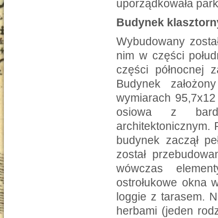
uporządkowała park,
Budynek klasztorny
Wybudowany został 
nim w części połud
części północnej 
Budynek założony
wymiarach 95,7x12 
osiowa z bard
architektonicznym. 
budynek zaczął peł
został przebudowa
wówczas elementy
ostrołukowe okna w
loggie z tarasem. 
herbami (jeden rod