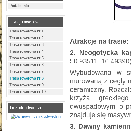
Portale Info
Trasy rowerowe
Trasa rowerowa nr 1
Trasa rowerowa nr 2
Atrakcje na trasie:
Trasa rowerowa nr 3
2.
Neogotycka kap
Trasa rowerowa nr 4
Trasa rowerowa nr 5
50.93511, 16.49390
Trasa rowerowa nr 6
Wybudowana w st
Trasa rowerowa nr 7
Trasa rowerowa nr 8
murowaną z cegły n
Trasa rowerowa nr 9
ceramiczny. Rozczł
Trasa rowerowa nr 10
krzyża greckieg
dwuspadowymi o po
Licznik odwiedzin
znajduje się masyw
3.
Dawny kamienn