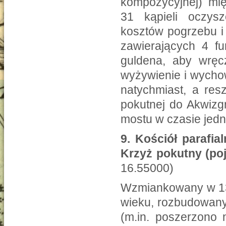
kompozycyjnej) mię
31 kąpieli oczysz
kosztów pogrzebu i
zawierających 4 f
guldena, aby wręc
wyżywienie i wychow
natychmiast, a res
pokutnej do Akwizg
mostu w czasie jedn
9.
Kościół parafia
Krzyż pokutny (po
16.55000)
Wzmiankowany w 131
wieku, rozbudowany
(m.in. poszerzono 