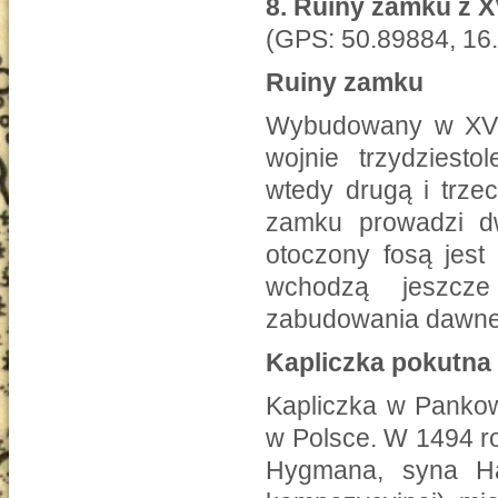
8.
Ruiny zamku z XV
(GPS: 50.89884, 16
Ruiny zamku
Wybudowany w XVI 
wojnie trzydziest
wtedy drugą i trze
zamku prowadzi d
otoczony fosą jest
wchodzą jeszcze
zabudowania dawneg
Kapliczka pokutna
Kapliczka w Pankow
w Polsce. W 1494 r
Hygmana, syna Ha