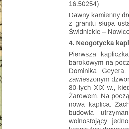
16.50254)
Dawny kamienny dro
z granitu słupa us
Świdnickie – Nowice
4.
Neogotycka kap
Pierwsza kaplicz
barokowym na począ
Dominika Geyera
zawieszonym dzwone
80-tych XIX w., ki
Żarowem. Na począ
nowa kaplica. Zac
budowla utrzyman
wolnostojący, jed