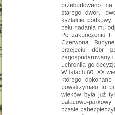
przebudowano na 
starego dworu dwó
kształcie podkowy.
celu nadania mu od
Po zakończeniu II 
Czerwona. Budyne
przejęciu dóbr 
zagospodarowany i 
uchroniła go decyzj
W latach 60. XX wi
którego dokonano 
powstrzymało to pr
wieków była już ty
pałacowo-parkowy
czasie zabezpieczy