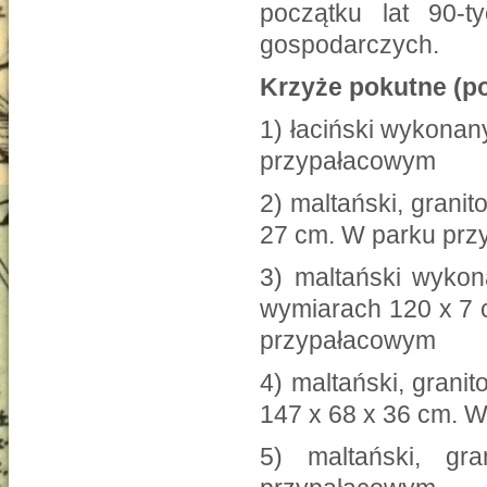
początku lat 90-t
gospodarczych.
Krzyże pokutne (p
1) łaciński wykonan
przypałacowym
2) maltański, grani
27 cm. W parku pr
3) maltański wykon
wymiarach 120 x 7 
przypałacowym
4) maltański, grani
147 x 68 x 36 cm. 
5) maltański, g