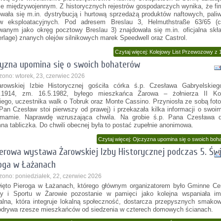
ie międzywojennym. Z historycznych rejestrów gospodarczych wynika, że fi
wała się m.in. dystrybucją i hurtową sprzedażą produktów naftowych, pali
ów eksploatacyjnych. Pod adresem Breslau 3, Helmuthstraße 63/65 (c
wanym jako okręg pocztowy Breslau 3) znajdowała się m.in. oficjalna skł
erlage) znanych olejów silnikowych marek Speedwell oraz Castrol.
Czytaj więcej: Kolejowy List Przewozowy z 1
yzna upomina się o swoich bohaterów
zono: wtorek, 23, czerwiec 2026
owskiej Izbie Historycznej gościła córka ś.p. Czesława Gabryelskiego
2.1914, zm. 16.5.1982, byłego mieszkańca Żarowa – żołnierza II Ko
iego, uczestnika walk o Tobruk oraz Monte Cassino. Przyniosła ze sobą foto
 Pan Czesław stoi pierwszy od prawej) i przekazała kilka informacji o swoi
mamie. Naprawdę wzruszająca chwila. Na grobie ś.p. Pana Czesława dz
na tabliczka. Do chwili obecnej była to postać zupełnie anonimowa.
Czytaj więcej: Ojczyzna upomina się o swoich boh
erowa wystawa Żarowskiej Izby Historycznej podczas 5. Św
oga w Łażanach
zono: poniedziałek, 22, czerwiec 2026
ięto Pieroga w Łażanach, którego głównym organizatorem było Gminne Ce
ry i Sportu w Żarowie pozostanie w pamięci jako kolejna wspaniała im
ralna, która integruje lokalną społeczność, dostarcza przepysznych smakow
odrywa rzesze mieszkańców od siedzenia w czterech domowych ścianach.