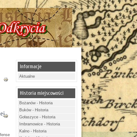
!!! Historia - Tajemnice - Odkrycia !!!
Informacje
Aktualne
Historia miejscowości
Bożanów - Historia
Buków - Historia
ej
Gołaszyce - Historia
Imbramowice - Historia
Kalno - Historia
efense