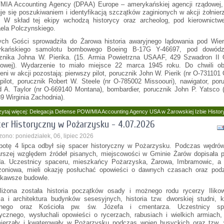
IA Accounting Agency (DPAA) Europe – amerykańskiej agencji rządowej, 
je się poszukiwaniem i identyfikacją szczątków zaginionych w akcji żołnie
 W skład tej ekipy wchodzą historycy oraz archeolog, pod kierownictw
ela Polczynskiego.
ch Gości sprowadziła do Żarowa historia awaryjnego lądowania pod Wier
ykańskiego samolotu bombowego Boeing B-17G Y-46697, pod dowód
znika Johna W. Pierika. (15. Armia Powietrzna USAAF, 429 Szwadron II 
wej). Wydarzenie to miało miejsce 22 marca 1945 roku. Do chwili ob
ieni w akcji pozostają: pierwszy pilot, porucznik John W. Pierik (nr O-731101 
 pilot, porucznik Robert W. Steele (nr O-785002 Missoouri), nawigator, por
d A. Taylor (nr O-669140 Montana), bombardier, porucznik John P. Yatsco 
9 Wirginia Zachodnia).
ytaj więcej: Delegacja Defense POW/MIA Accounting Agency USA w Żarowskiej Izbie Histor
er Historyczny w Pożarzysku - 4.07.2026
ono: poniedziałek, 06, lipiec 2026
otę 4 lipca odbył się spacer historyczny w Pożarzysku. Podczas wędrów
arszej względem źródeł pisanych, miejscowości w Gminie Żarów dopisała 
a. Uczestnicy spaceru, mieszkańcy Pożarzyska, Żarowa, Imbramowic, a 
żoniowa, mieli okazję posłuchać opowieści o dawnych czasach oraz podz
ekawsze budowle.
liżona została historia początków osady i możnego rodu rycerzy Ilikow
ria i architektura budynków sesesyjnych, historia tzw. dworskiej studni, 
tnego oraz Kościoła pw. św. Józefa i cmentarza. Uczestnicy sp
rycznego, wysłuchali opowieści o rycerzach, rabusiach i wielkich armiach,
ierzały i kwaterowały w Pożarzysku podczas wojen husyckich oraz tzw. 