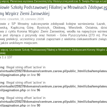
j więcej: Plenerowa wystawa Żarowskiej Izby Historycznej podczas 5. Święta Pieroga w Ła
iowie Szkoły Podstawowej Filialnej w Mrowinach Zdobywca
ny Wzgórz Ziemi Żarowskiej
zono: czwartek, 18, czerwiec 2026
owie z SP Mrowiny sukcesywnie zdobywali kolejne wzniesienia: Łazek,
wską, Kapliczną Górę, Bystrzyk, Obidową, Wierzbnik. Ostatnia, dzisi
wa z cyklu Korona Wzgórz Ziemi Żarowskiej, wiodła na najwyższe wzniesi
m jest słynąca z przyrody oraz historii - Góra Pyszczyńska (273 m). Po
owej prelekcji, uczestnicy zostali zapoznani z wieloma ciekawostkami zwią
 jakże urokliwym miejscem.
j więcej: Uczniowie Szkoły Podstawowej Filialnej w Mrowinach Zdobywcami Korony Wzgórz 
skiej
a 1 z 137
ing
: Illegal string offset 'active' in
/virtualki/259278/domains/centrum.zarow.pl/public_html/izba/templates
tml/pagination.php
on line
90
ing
: Illegal string offset 'active' in
/virtualki/259278/domains/centrum.zarow.pl/public_html/izba/templates
tml/pagination.php
on line
96
ing
: Illegal string offset 'active' in
/virtualki/259278/domains/centrum.zarow.pl/public_html/izba/templates
tml/pagination.php
on line
90