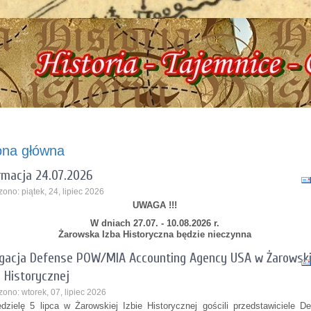
zba Historyczna, ul. Dworcowa 3 !!! e-mail: izbazarow@wp.pl, tel. 537-481-116 
ona główna
rmacja 24.07.2026
ono: piątek, 24, lipiec 2026
UWAGA !!!
W dniach 27.07. - 10.08.2026 r.
Żarowska Izba Historyczna będzie nieczynna
gacja Defense POW/MIA Accounting Agency USA w Żarowski
e Historycznej
ono: wtorek, 07, lipiec 2026
dzielę 5 lipca w Żarowskiej Izbie Historycznej gościli przedstawiciele D