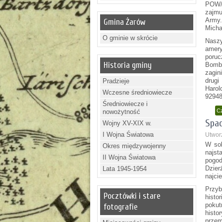
POW/M
zajmu
Army.
Gmina Żarów
Micha
O gminie w skrócie
Naszy
amer
poruc
Historia gminy
Bombo
zagin
drugi
Pradzieje
Harol
Wczesne średniowiecze
92948
Średniowiecze i
Cz
nowożytność
Spac
Wojny XV-XIX w.
I Wojna Światowa
Utworz
W sob
Okres międzywojenny
najst
II Wojna Światowa
pogod
Dzier
Lata 1945-1954
najci
Przyb
Pocztówki i stare
histo
poku
fotografie
histo
przem