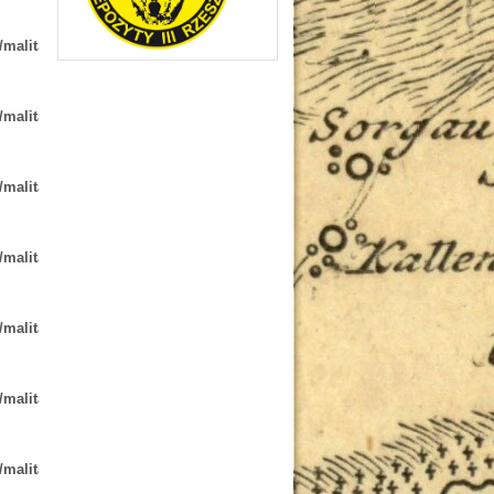
/malita-
/malita-
/malita-
/malita-
/malita-
/malita-
/malita-