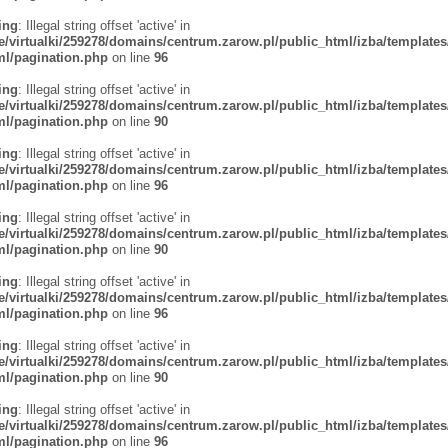
ing
: Illegal string offset 'active' in
/virtualki/259278/domains/centrum.zarow.pl/public_html/izba/templates
tml/pagination.php
on line
96
ing
: Illegal string offset 'active' in
/virtualki/259278/domains/centrum.zarow.pl/public_html/izba/templates
tml/pagination.php
on line
90
ing
: Illegal string offset 'active' in
/virtualki/259278/domains/centrum.zarow.pl/public_html/izba/templates
tml/pagination.php
on line
96
ing
: Illegal string offset 'active' in
/virtualki/259278/domains/centrum.zarow.pl/public_html/izba/templates
tml/pagination.php
on line
90
ing
: Illegal string offset 'active' in
/virtualki/259278/domains/centrum.zarow.pl/public_html/izba/templates
tml/pagination.php
on line
96
ing
: Illegal string offset 'active' in
/virtualki/259278/domains/centrum.zarow.pl/public_html/izba/templates
tml/pagination.php
on line
90
ing
: Illegal string offset 'active' in
/virtualki/259278/domains/centrum.zarow.pl/public_html/izba/templates
tml/pagination.php
on line
96