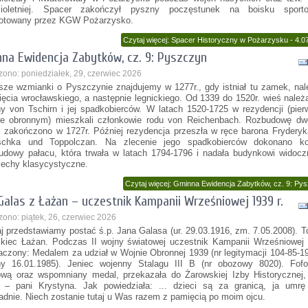
mioletniej. Spacer zakończył pyszny poczęstunek na boisku sport
otowany przez KGW Pożarzysko.
Czytaj więcej: Spacer Historyczny w Pożarzysku - 4.0
na Ewidencja Zabytków, cz. 9: Pyszczyn
zono: poniedziałek, 29, czerwiec 2026
sze wzmianki o Pyszczynie znajdujemy w 1277r., gdy istniał tu zamek, na
ięcia wrocławskiego, a następnie legnickiego. Od 1339 do 1520r. wieś należ
ny von Tschirn i jej spadkobierców. W latach 1520-1725 w rezydencji (pier
e obronnym) mieszkali członkowie rodu von Reichenbach. Rozbudowę dw
, zakończono w 1727r. Później rezydencja przeszła w ręce barona Frydery
schka und Toppolczan. Na zlecenie jego spadkobierców dokonano kol
udowy pałacu, która trwała w latach 1794-1796 i nadała budynkowi widoc
cechy klasycystyczne.
Czytaj więcej: Gminna Ewidencja Zabytków, cz. 9: Py
Galas z Łażan – uczestnik Kampanii Wrześniowej 1939 r.
ono: piątek, 26, czerwiec 2026
aj przedstawiamy postać ś.p. Jana Galasa (ur. 29.03.1916, zm. 7.05.2008). T
kiec Łażan. Podczas II wojny światowej uczestnik Kampanii Wrześniowej 
czony: Medalem za udział w Wojnie Obronnej 1939 (nr legitymacji 104-85-
y 16.01.1985). Jeniec wojenny Stalagu III B (nr obozowy 8020). Fofog
wą oraz wspomniany medal, przekazała do Żarowskiej Izby Historycznej,
 – pani Krystyna. Jak powiedziała: ... dzieci są za granicą, ja umrę
adnie. Niech zostanie tutaj u Was razem z pamięcią po moim ojcu.