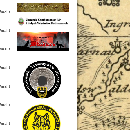
/malita-
/malita-
/malita-
/malita-
/malita-
/malita-
/malita-