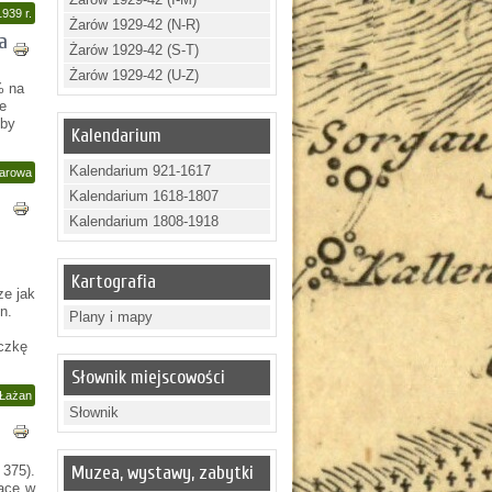
939 r.
Żarów 1929-42 (N-R)
a
Żarów 1929-42 (S-T)
Żarów 1929-42 (U-Z)
% na
e
zby
Kalendarium
Kalendarium 921-1617
Żarowa
Kalendarium 1618-1807
Kalendarium 1808-1918
Kartografia
ze jak
n.
Plany i mapy
czkę
Słownik miejscowości
 Łażan
Słownik
375).
Muzea, wystawy, zabytki
jące w