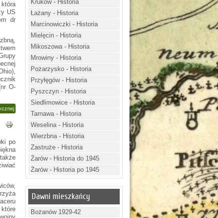
Kruków - Historia
która
rzy US
Łażany - Historia
em dr
Marcinowiczki - Historia
Mielęcin - Historia
zbną,
Mikoszowa - Historia
ztwem
Grupy
Mrowiny - Historia
ecnej
Pożarzysko - Historia
Ohio),
ucznik
Przyłęgów - Historia
(nr O-
Pyszczyn - Historia
Siedlimowice - Historia
ycznej
Tarnawa - Historia
Weselina - Historia
Wierzbna - Historia
ki po
Zastruże - Historia
piękna
także
Żarów - Historia do 1945
iwiać
Żarów - Historia po 1945
iców,
krzyża
Dawni mieszkańcy
aceru
 które
Bożanów 1929-42
wojny