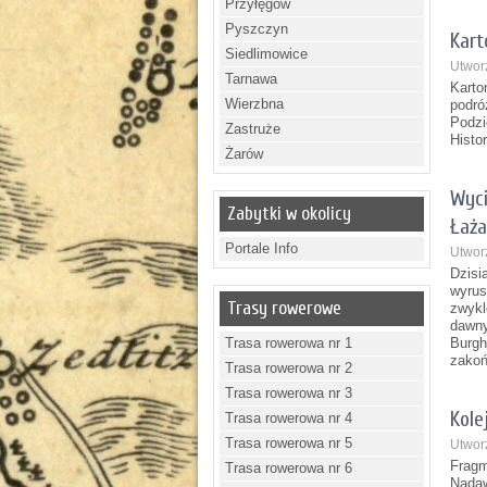
Przyłęgów
Pyszczyn
Kart
Siedlimowice
Utwor
Tarnawa
Karto
Wierzbna
podró
Podzi
Zastruże
Histo
Żarów
Wyci
Zabytki w okolicy
Łaż
Portale Info
Utwor
Dzisi
wyrus
Trasy rowerowe
zwykl
dawny
Trasa rowerowa nr 1
Burgh
zakoń
Trasa rowerowa nr 2
Trasa rowerowa nr 3
Kole
Trasa rowerowa nr 4
Trasa rowerowa nr 5
Utwor
Fragm
Trasa rowerowa nr 6
Nadaw