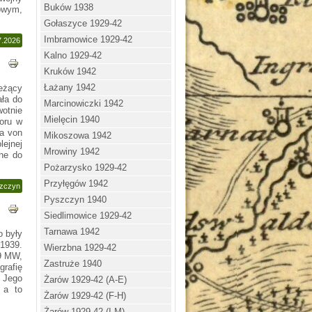
Buków 1938
owym,
Gołaszyce 1929-42
Imbramowice 1929-42
7.2026
Kalno 1929-42
Kruków 1942
Łażany 1942
leżący
ała do
Marcinowiczki 1942
wotnie
Mielęcin 1940
oru w
ka von
Mikoszowa 1942
ejnej
Mrowiny 1942
zne do
Pożarzysko 1929-42
Przyłęgów 1942
szczyn
Pyszczyn 1940
Siedlimowice 1929-42
Tarnawa 1942
o były
1939.
Wierzbna 1929-42
19 MW,
Zastruże 1940
rafię
 Jego
Żarów 1929-42 (A-E)
 a to
Żarów 1929-42 (F-H)
Żarów 1929-42 (I-M)