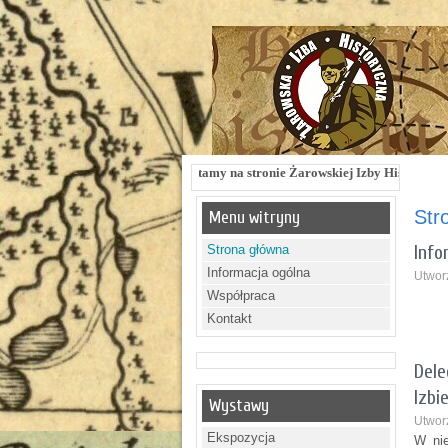
Witamy na stronie Żarowskiej Izby Historycznej !!! Żarowska I
Str
Menu witryny
Info
Strona główna
Informacja ogólna
Utworz
Współpraca
Kontakt
Dele
Izbi
Wystawy
Utworz
Ekspozycja
W nie