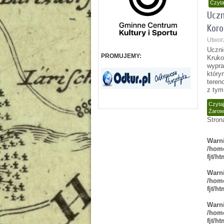
Czyta
Uczn
Koro
Utwor
Uczni
PROMUJEMY:
Kruko
wypra
który
teren
z tym
Czyta
Żarow
Stron
Warn
/home
fjt/h
Warn
/home
fjt/h
Warn
/home
fjt/h