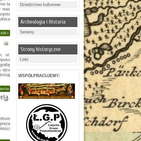
rma ta
Dziedzictwo kulturowe
w oraz
zęsto
adnica
Archeologia i Historia
Serwisy
938 r.
Strony historyczne
, ur.
Linki
rpusu
grafię
m ojcu
isiaj
WSPÓŁPRACUJEMY:
aterów
ięta
ntrum
preza
itości