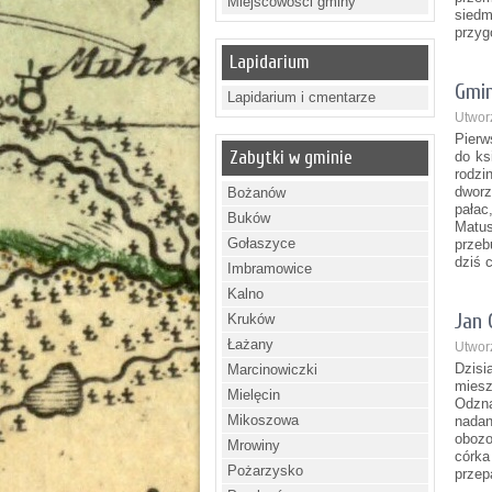
Miejscowości gminy
sied
przyg
Lapidarium
Gmin
Lapidarium i cmentarze
Utwor
Pierw
Zabytki w gminie
do ks
rodzi
dworz
Bożanów
pałac
Buków
Matu
Gołaszyce
przeb
dziś 
Imbramowice
Kalno
Jan 
Kruków
Łażany
Utworz
Dzisi
Marcinowiczki
miesz
Mielęcin
Odzna
Mikoszowa
nadan
obozo
Mrowiny
córka
Pożarzysko
przep