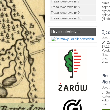
Trasa rowerowa nr 7
okres
Trasa rowerowa nr 8
zajmo
płyn
Trasa rowerowa nr 9
opisy
Trasa rowerowa nr 10
(Nied
Ojcz
Licznik odwiedzin
Utwor
W Żar
17.1
Polsk
(ś.p.
oraz 
skrom
Plen
Pier
Utwor
5. Św
Kultu
kultu
oraz 