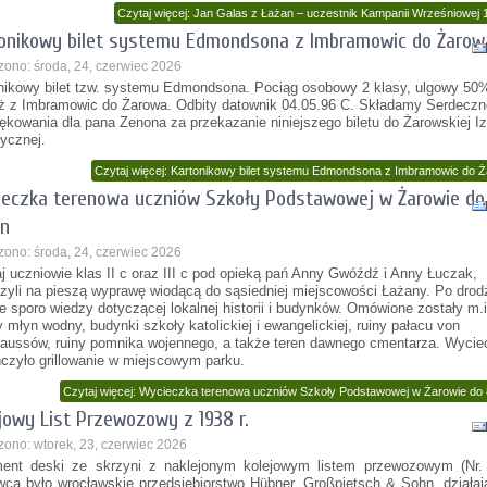
Czytaj więcej: Jan Galas z Łażan – uczestnik Kampanii Wrześniowej 1
onikowy bilet systemu Edmondsona z Imbramowic do Żarow
zono: środa, 24, czerwiec 2026
nikowy bilet tzw. systemu Edmondsona. Pociąg osobowy 2 klasy, ulgowy 50
ż z Imbramowic do Żarowa. Odbity datownik 04.05.96 C. Składamy Serdeczn
ękowania dla pana Zenona za przekazanie niniejszego biletu do Żarowskiej I
rycznej.
Czytaj więcej: Kartonikowy bilet systemu Edmondsona z Imbramowic do 
eczka terenowa uczniów Szkoły Podstawowej w Żarowie do
an
zono: środa, 24, czerwiec 2026
aj uczniowie klas II c oraz III c pod opieką pań Anny Gwóźdź i Anny Łuczak,
zyli na pieszą wyprawę wiodącą do sąsiedniej miejscowości Łażany. Po drod
e sporo wiedzy dotyczącej lokalnej historii i budynków. Omówione zostały m.i
 młyn wodny, budynki szkoły katolickiej i ewangelickiej, ruiny pałacu von
aussów, ruiny pomnika wojennego, a także teren dawnego cmentarza. Wycie
czyło grillowanie w miejscowym parku.
Czytaj więcej: Wycieczka terenowa uczniów Szkoły Podstawowej w Żarowie do
jowy List Przewozowy z 1938 r.
zono: wtorek, 23, czerwiec 2026
ent deski ze skrzyni z naklejonym kolejowym listem przewozowym (Nr. 
cą było wrocławskie przedsiębiorstwo Hübner, Großpietsch & Sohn, działa