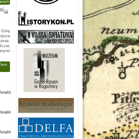
żanach
mi
 Górę
ejsza
enie,
dczas
zanymi
Ziemi
/malita-
/malita-
/malita-