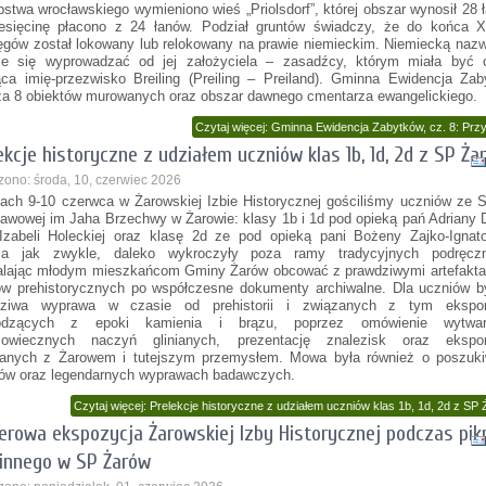
pstwa wrocławskiego wymieniono wieś „Priolsdorf”, której obszar wynosił 28 
esięcinę płacono z 24 łanów. Podział gruntów świadczy, że do końca XI
ęgów został lokowany lub relokowany na prawie niemieckim. Niemiecką naz
je się wyprowadzać od jej założyciela – zasadźcy, którym miała być 
ca imię-przezwisko Breiling (Preiling – Preiland). Gminna Ewidencja Za
za 8 obiektów murowanych oraz obszar dawnego cmentarza ewangelickiego.
Czytaj więcej: Gminna Ewidencja Zabytków, cz. 8: Prz
ekcje historyczne z udziałem uczniów klas 1b, 1d, 2d z SP Ża
zono: środa, 10, czerwiec 2026
ach 9-10 czerwca w Żarowskiej Izbie Historycznej gościliśmy uczniów ze 
awowej im Jaha Brzechwy w Żarowie: klasy 1b i 1d pod opieką pań Adriany 
Izabeli Holeckiej oraz klasę 2d ze pod opieką pani Bożeny Zajko-Ignato
cia jak zwykle, daleko wykroczyły poza ramy tradycyjnych podręczn
lając młodym mieszkańcom Gminy Żarów obcować z prawdziwymi artefakta
w prehistorycznych po współczesne dokumenty archiwalne. Dla uczniów by
dziwa wyprawa w czasie od prehistorii i związanych z tym ekspo
odzących z epoki kamienia i brązu, poprzez omówienie wytwar
niowiecznych naczyń glinianych, prezentację znalezisk oraz ekspo
anych z Żarowem i tutejszym przemysłem. Mowa była również o poszuki
ów oraz legendarnych wyprawach badawczych.
Czytaj więcej: Prelekcje historyczne z udziałem uczniów klas 1b, 1d, 2d z SP 
erowa ekspozycja Żarowskiej Izby Historycznej podczas pik
innego w SP Żarów