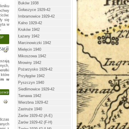
Buków 1938
kniku
Gołaszyce 1929-42
echwy
ziców.
Imbramowice 1929-42
ły się
Kalno 1929-42
zyta w
.
Kruków 1942
Łażany 1942
 SP
Marcinowiczki 1942
acji
Mielęcin 1940
Mikoszowa 1942
aszają
Mrowiny 1942
nych,
Pożarzysko 1929-42
erełki
które
Przyłęgów 1942
kim w
Pyszczyn 1940
Siedlimowice 1929-42
yzacji
Tarnawa 1942
Wierzbna 1929-42
Zastruże 1940
Żarów 1929-42 (A-E)
dczas
Żarów 1929-42 (F-H)
anych
ami z
Żarów 1929-42 (I-M)