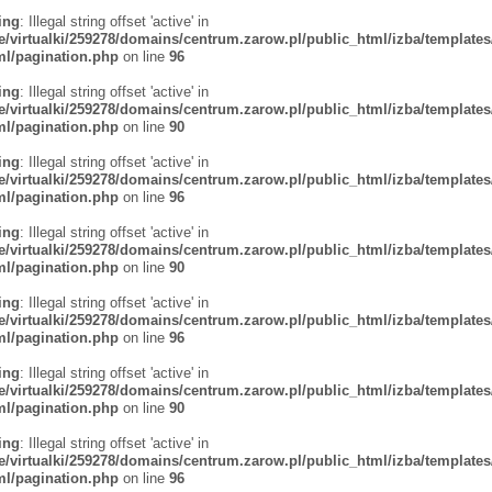
ing
: Illegal string offset 'active' in
/virtualki/259278/domains/centrum.zarow.pl/public_html/izba/templates
tml/pagination.php
on line
96
ing
: Illegal string offset 'active' in
/virtualki/259278/domains/centrum.zarow.pl/public_html/izba/templates
tml/pagination.php
on line
90
ing
: Illegal string offset 'active' in
/virtualki/259278/domains/centrum.zarow.pl/public_html/izba/templates
tml/pagination.php
on line
96
ing
: Illegal string offset 'active' in
/virtualki/259278/domains/centrum.zarow.pl/public_html/izba/templates
tml/pagination.php
on line
90
ing
: Illegal string offset 'active' in
/virtualki/259278/domains/centrum.zarow.pl/public_html/izba/templates
tml/pagination.php
on line
96
ing
: Illegal string offset 'active' in
/virtualki/259278/domains/centrum.zarow.pl/public_html/izba/templates
tml/pagination.php
on line
90
ing
: Illegal string offset 'active' in
/virtualki/259278/domains/centrum.zarow.pl/public_html/izba/templates
tml/pagination.php
on line
96