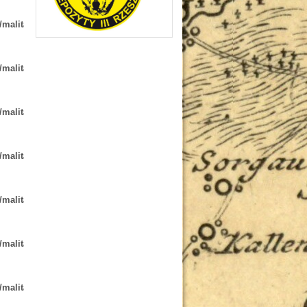
/malita-
/malita-
/malita-
/malita-
/malita-
/malita-
/malita-