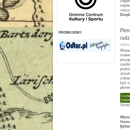
zagad
najda
ciesz
Dzięk
Plen
PROMUJEMY:
rodz
Utwor
Wspan
stawe
przyg
zain
podzi
strz
żołni
byli 
plene
Czytaj
stawe
Stron
Warn
/home
fjt/h