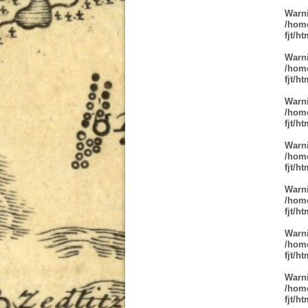
Warn
/home
fjt/h
Warn
/home
fjt/h
Warn
/home
fjt/h
Warn
/home
fjt/h
Warn
/home
fjt/h
Warn
/home
fjt/h
Warn
/home
fjt/h