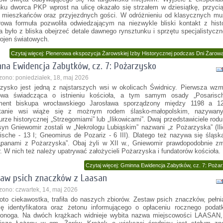
ku dworca PKP wprost na ulicę okazało się strzałem w dziesiątkę, przyci
 mieszkańców oraz przyjezdnych gości. W odróżnieniu od klasycznych mu
rowa formuła pozwoliła odwiedzającym na niezwykle bliski kontakt z hist
 było z bliska obejrzeć detale dawnego rynsztunku i sprzętu specjalistycz
ojen światowych.
Czytaj więcej: Plenerowa ekspozycja Żarowskiej Izby Historycznej podczas Dni Żarow
na Ewidencja Zabytków, cz. 7: Pożarzysko
zono: poniedziałek, 18, maj 2026
zysko jest jedną z najstarszych wsi w okolicach Świdnicy. Pierwsza wzm
łowa świadcząca o istnieniu kościoła, a tym samym osady „Posarisch
ment biskupa wrocławskiego Jarosława sporządzony między 1198 a 12
tanie wsi wiąże się z możnym rodem ślasko-małopolskim, nazywa
turze historycznej „Strzegomiami” lub „Ilikowicami”. Dwaj przedstawiciele rodu, 
syn Gniewomir zostali w „Nekrologu Lubiąskim” nazwani „z Pożarzyska” (Il
ische - 13 I; Gneomirus de Pozariz - 6 III). Dlatego też nazywa się śląską
„panami z Pożarzyska”. Obaj żyli w XII w., Gniewomir prawdopodobnie zm
r. W nich też należy upatrywać założycieli Pożarzyska i fundatorów kościoła.
Czytaj więcej: Gminna Ewidencja Zabytków, cz. 7: Poża
aw psich znaczków z Laasan
zono: czwartek, 14, maj 2026
oto ciekawostka, trafiła do naszych zbiorów. Zestaw psich znaczków, pełn
ję identyfikatora oraz żetonu informującego o opłaceniu rocznego podat
onoga. Na dwóch krążkach widnieje wybita nazwa miejscowości LAASAN, 