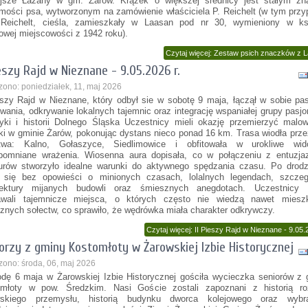
ejsze Łażany w gm. Żarów. Krążek o większej średnicy jest stałym zn
mości psa, wytworzonym na zamówienie właściciela P. Reichelt (w tym prz
 Reichelt, cieśla, zamieszkały w Laasan pod nr 30, wymieniony w ks
owej miejscowości z 1942 roku).
Czytaj więcej: Zestaw psich znaczków z 
ieszy Rajd w Nieznane - 9.05.2026 r.
zono: poniedziałek, 11, maj 2026
eszy Rajd w Nieznane, który odbył sie w sobotę 9 maja, łączął w sobie pa
wania, odkrywanie lokalnych tajemnic oraz integrację wspaniałej grupy pasj
tyki i historii Dolnego Śląska Uczestnicy mieli okazję przemierzyć malo
ki w gminie Żarów, pokonując dystans nieco ponad 16 km. Trasa wiodła prze
ctwa: Kalno, Gołaszyce, Siedlimowice i obfitowała w urokliwe wid
pomniane wrażenia. Wiosenna aura dopisała, co w połączeniu z entuzj
urów stworzyło idealne warunki do aktywnego spędzania czasu. Po drodz
 się bez opowieści o minionych czasach, lolalnych legendach, szczeg
itektury mijanych budowli oraz śmiesznych anegdotach. Uczestnicy 
awali tajemnicze miejsca, o których często nie wiedzą nawet miesz
cznych sołectw, co sprawiło, że wędrówka miała charakter odkrywczy.
Czytaj więcej: II Pieszy Rajd w Nieznane - 9.05.
orzy z gminy Kostomłoty w Żarowskiej Izbie Historycznej
zono: środa, 06, maj 2026
dę 6 maja w Żarowskiej Izbie Historycznej gościła wycieczka seniorów z
młoty w pow. Średzkim. Nasi Goście zostali zapoznani z historią ro
wskiego przemysłu, historią budynku dworca kolejowego oraz wybr