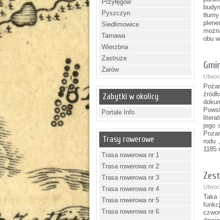
Przyłęgów
budyn
Pyszczyn
tłumy
plene
Siedlimowice
można
Tarnawa
obu w
Wierzbna
Zastruże
Gmin
Żarów
Utwor
Pożar
źród
Zabytki w okolicy
doku
Pows
Portale Info
litera
jego 
Pozar
Trasy rowerowe
rodu 
1185 
Trasa rowerowa nr 1
Trasa rowerowa nr 2
Zest
Trasa rowerowa nr 3
Utwor
Trasa rowerowa nr 4
Taka 
Trasa rowerowa nr 5
funkc
Trasa rowerowa nr 6
czwor