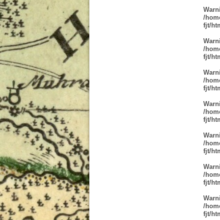
Warn
/home
fjt/h
Warn
/home
fjt/h
Warn
/home
fjt/h
Warn
/home
fjt/h
Warn
/home
fjt/h
Warn
/home
fjt/h
Warn
/home
fjt/h