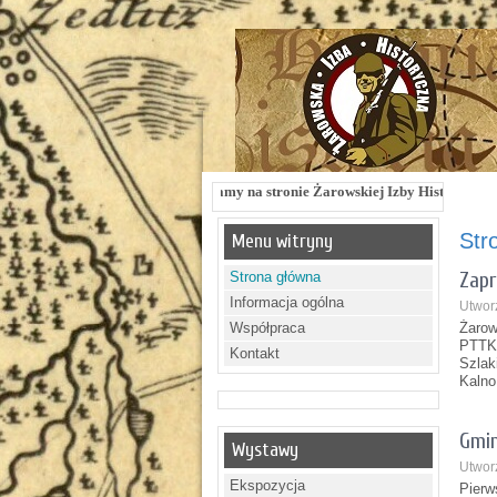
Witamy na stronie Żarowskiej Izby Historycznej !!! Żarowska Iz
Str
Menu witryny
Zapr
Strona główna
Informacja ogólna
Utwor
Współpraca
Żarow
PTTK 
Kontakt
Szlak
Kalno
Gmin
Wystawy
Utwor
Ekspozycja
Pierw