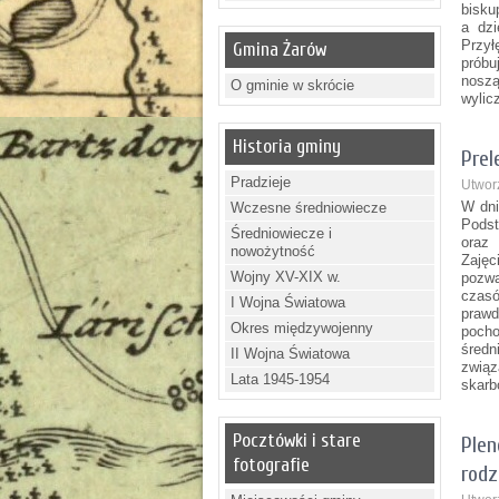
bisku
a dzi
Przył
Gmina Żarów
próbu
noszą
O gminie w skrócie
wylic
Historia gminy
Prel
Pradzieje
Utwor
W dni
Wczesne średniowiecze
Podst
Średniowiecze i
oraz 
nowożytność
Zaję
Wojny XV-XIX w.
pozwa
czasó
I Wojna Światowa
praw
Okres międzywojenny
poch
śred
II Wojna Światowa
związ
Lata 1945-1954
skarb
Pocztówki i stare
Plen
fotografie
rodz