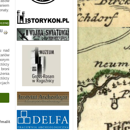
zasów
waniem
naty.
ycznej
ku
u nad
tariów
porym
tórzy
 broni
żenia
którzy
ycjach
/malita-