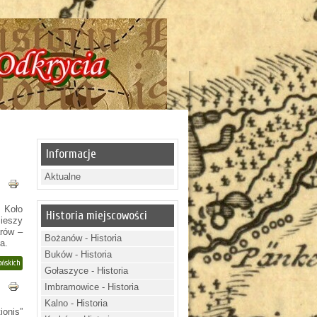
! Historia - Tajemnice - Odkrycia !!!
Informacje
Aktualne
 Koło
Historia miejscowości
ieszy
arów –
Bożanów - Historia
a.
Buków - Historia
ońskich
Gołaszyce - Historia
Imbramowice - Historia
Kalno - Historia
ionis”