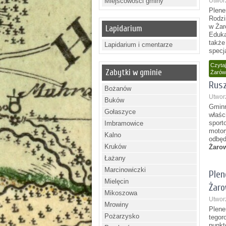
Miejscowości gminy
Utwor
Plene
Rodzi
w Żar
Lapidarium
Eduka
także
Lapidarium i cmentarze
specj
Czytaj
Zabytki w gminie
Żarów
Rusz
Bożanów
Utwor
Buków
Gminn
Gołaszyce
właśc
sport
Imbramowice
motor
Kalno
odbę
Kruków
Żaro
Łażany
Marcinowiczki
Plen
Mielęcin
Żar
Mikoszowa
Utwor
Mrowiny
Plen
Pożarzysko
tegor
punkt