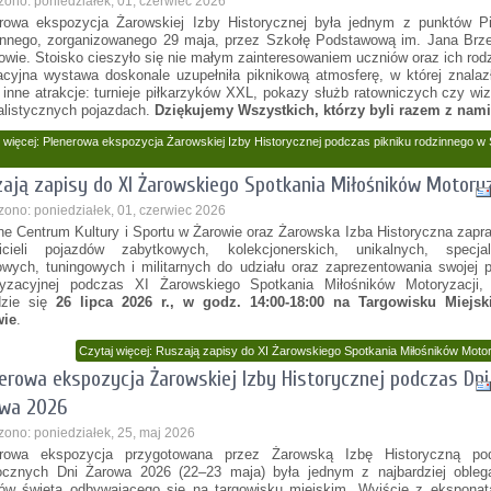
zono: poniedziałek, 01, czerwiec 2026
rowa ekspozycja Żarowskiej Izby Historycznej była jednym z punktów Pi
nnego, zorganizowanego 29 maja, przez Szkołę Podstawową im. Jana Brz
owie. Stoisko cieszyło się nie małym zainteresowaniem uczniów oraz ich rod
cyjna wystawa doskonale uzupełniła piknikową atmosferę, w której znalaz
 inne atrakcje: turnieje piłkarzyków XXL, pokazy służb ratowniczych czy wi
alistycznych pojazdach.
Dziękujemy Wszystkich, którzy byli razem z nami
 więcej: Plenerowa ekspozycja Żarowskiej Izby Historycznej podczas pikniku rodzinnego w
ają zapisy do XI Żarowskiego Spotkania Miłośników Motoryz
zono: poniedziałek, 01, czerwiec 2026
e Centrum Kultury i Sportu w Żarowie oraz Żarowska Izba Historyczna zapr
icieli pojazdów zabytkowych, kolekcjonerskich, unikalnych, specjal
owych, tuningowych i militarnych do udziału oraz zaprezentowania swojej p
yzacyjnej podczas XI Żarowskiego Spotkania Miłośników Motoryzacji, 
dzie się
26 lipca 2026 r., w godz. 14:00-18:00 na Targowisku Miejs
wie
.
Czytaj więcej: Ruszają zapisy do XI Żarowskiego Spotkania Miłośników Motor
erowa ekspozycja Żarowskiej Izby Historycznej podczas Dni
owa 2026
zono: poniedziałek, 25, maj 2026
erowa ekspozycja przygotowana przez Żarowską Izbę Historyczną po
ocznych Dni Żarowa 2026 (22–23 maja) była jednym z najbardziej obleg
ów święta odbywającego się na targowisku miejskim. Wyjście z eksponat