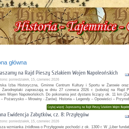
ba Historyczna, ul. Dworcowa 3 !!! e-mail: izbazarow@wp.pl, tel. 537-481-116 !!
ona główna
aszamy na Rajd Pieszy Szlakiem Wojen Napoleońskich
zono: poniedziałek, 15, czerwiec 2026
ska Izba Historyczna, Gminne Centrum Kultury i Sportu w Żarowie oraz
Żarodreptaki zapraszają w dniu 27 czerwca 2026 r. (sobota) na Rajd P
iem Wojen Napoleońskich. Do pokonania jest dystans liczący ok. 11 km (Ż
 – Pożarzysko – Mrowiny - Żarów). Historia – Legendy – Opowieści – Przyrod
Czytaj więcej: Zapraszamy na Rajd Pieszy Szlakiem Wojen Napole
na Ewidencja Zabytków, cz. 8: Przyłęgów
zono: poniedziałek, 15, czerwiec 2026
sza wzmianka źródłowa o Przyłęgowie pochodzi z ok. 1300 r. W „Liber fundat