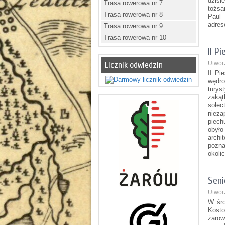
dzisi
Trasa rowerowa nr 7
tożsa
Trasa rowerowa nr 8
Paul
adres
Trasa rowerowa nr 9
Trasa rowerowa nr 10
II P
Utwor
Licznik odwiedzin
II Pi
wędro
turys
zakąt
sołe
nieza
piech
obyło
arch
pozn
okoli
Seni
Utwor
W śro
Kosto
żaro