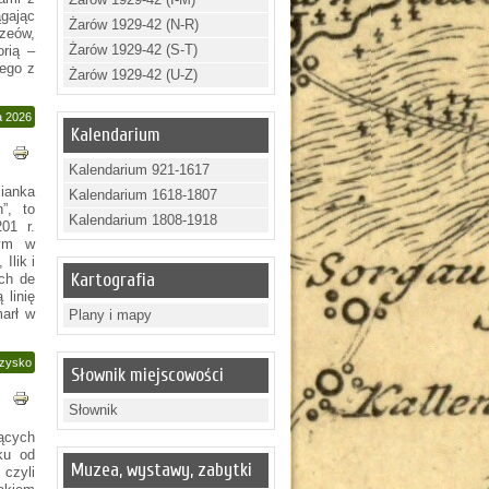
ągając
Żarów 1929-42 (N-R)
zeów,
Żarów 1929-42 (S-T)
orią –
nego z
Żarów 1929-42 (U-Z)
a 2026
Kalendarium
Kalendarium 921-1617
ianka
Kalendarium 1618-1807
”, to
Kalendarium 1808-1918
01 r.
nym w
Ilik i
Kartografia
ich de
 linię
arł w
Plany i mapy
rzysko
Słownik miejscowości
Słownik
iących
ku od
Muzea, wystawy, zabytki
czyli