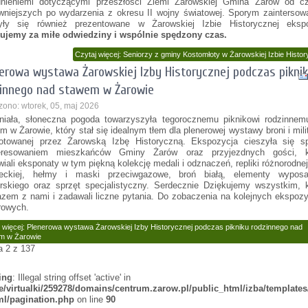
nieniemi dotyczącymi przeszłości Ziemi Żarowskiej Gmina Żarów od c
wniejszych po wydarzenia z okresu II wojny światowej. Sporym zainterso
yły się również prezentowane w Żarowskiej Izbie Historycznej ekspo
ujemy za miłe odwiedziny i wspólnie spędzony czas.
Czytaj więcej: Seniorzy z gminy Kostomłoty w Żarowskiej Izbie Histor
erowa wystawa Żarowskiej Izby Historycznej podczas pikni
innego nad stawem w Żarowie
zono: wtorek, 05, maj 2026
iała, słoneczna pogoda towarzyszyła tegorocznemu piknikowi rodzinnem
m w Żarowie, który stał się idealnym tłem dla plenerowej wystawy broni i mili
otowanej przez Żarowską Izbę Historyczną. Ekspozycja cieszyła się s
teresowaniem mieszkańców Gminy Żarów oraz przyjezdnych gości, k
wiali eksponaty w tym piękną kolekcję medali i odznaczeń, repliki różnorodnej
eleckiej, hełmy i maski przeciwgazowe, broń białą, elementy wyposa
erskiego oraz sprzęt specjalistyczny. Serdecznie Dziękujemy wszystkim, 
razem z nami i zadawali liczne pytania. Do zobaczenia na kolejnych ekspoz
rowych.
 więcej: Plenerowa wystawa Żarowskiej Izby Historycznej podczas pikniku rodzinnego nad
m w Żarowie
a 2 z 137
ing
: Illegal string offset 'active' in
/virtualki/259278/domains/centrum.zarow.pl/public_html/izba/templates
tml/pagination.php
on line
90