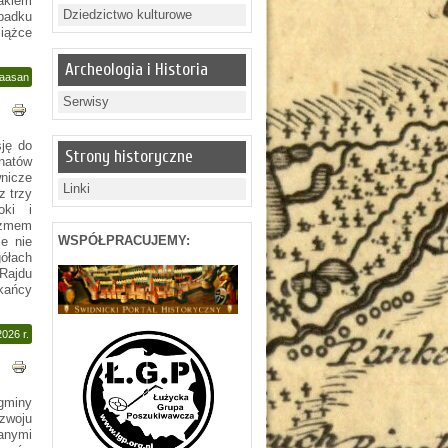
akiem
Dziedzictwo kulturowe
ypadku
iążce
Archeologia i Historia
Laasan
Serwisy
sję do
Strony historyczne
onatów
wnicze
Linki
z trzy
oki i
azmem
WSPÓŁPRACUJEMY:
e nie
ółach
Rajdu
kańcy
2026 r.
 gminy
zwoju
anymi