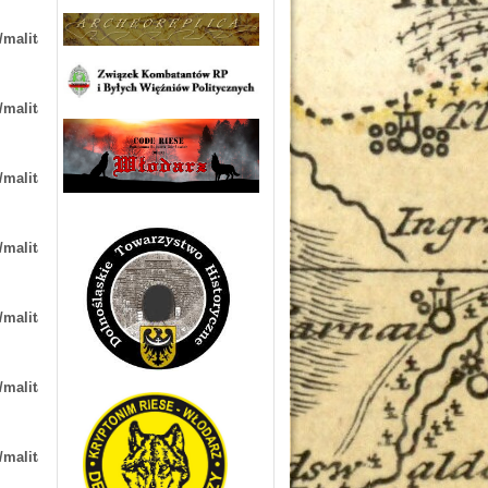
/malita-
/malita-
/malita-
/malita-
/malita-
/malita-
/malita-