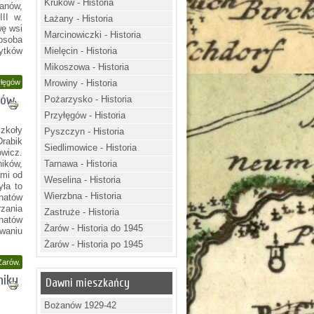
Kruków - Historia
łanów,
II w.
Łażany - Historia
wę wsi
Marcinowiczki - Historia
osoba
bytków
Mielęcin - Historia
Mikoszowa - Historia
yłęgów
Mrowiny - Historia
rów.
Pożarzysko - Historia
Przyłęgów - Historia
Szkoły
Pyszczyn - Historia
Drabik
Siedlimowice - Historia
wicz.
ików,
Tarnawa - Historia
mi od
Weselina - Historia
ła to
Wierzbna - Historia
natów
zania
Zastruże - Historia
natów
Żarów - Historia do 1945
waniu
Żarów - Historia po 1945
Żarów.
niku
Dawni mieszkańcy
Bożanów 1929-42