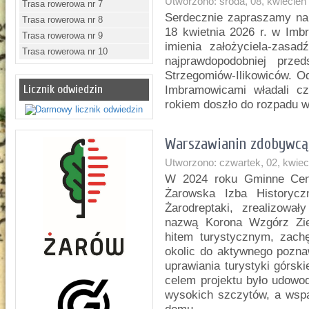
Utworzono: środa, 08, kwiecień
Trasa rowerowa nr 7
Serdecznie zapraszamy na 
Trasa rowerowa nr 8
18 kwietnia 2026 r. w Imb
Trasa rowerowa nr 9
imienia założyciela-zasa
Trasa rowerowa nr 10
najprawdopodobniej prze
Strzegomiów-Ilikowiców. Od
Licznik odwiedzin
Imbramowicami władali c
rokiem doszło do rozpadu w
Warszawianin zdobywcą 
Utworzono: czwartek, 02, kwiec
W 2024 roku Gminne Cent
Żarowska Izba Historyc
Żarodreptaki, zrealizowa
nazwą Korona Wzgórz Ziem
hitem turystycznym, zac
okolic do aktywnego poznawa
uprawiania turystyki górsk
celem projektu było udowo
wysokich szczytów, a wspa