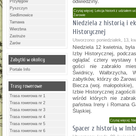
odwiedziny.
Przyłęgów
Pyszczyn
Czytaj więcej: Lekcja historii z udziałem
Siedlimowice
Żarowie
Niedziela z historią i 
Tarnawa
Wierzbna
Historycznej
Zastruże
Utworzono: poniedziałek, 13, k
Żarów
Niedziela 12 kwietnia, by
Izby Historycznej, podcza
Zabytki w okolicy
oglądać cztery wystawy t
gości nie zabrakło mie
Portale Info
Świdnicy, Wałbrzycha, W
zabytków, którzy do Żarowa 
Biecza (woj. małopolskie)
Trasy rowerowe
Izbie Historycznej zagościl
Trasa rowerowa nr 1
wśród których nie zabra
Trasa rowerowa nr 2
państwa Ireny i Romana Ga
Trasa rowerowa nr 3
Śląskiej.
Trasa rowerowa nr 4
Czytaj więcej: Ni
Trasa rowerowa nr 5
Spacer z historią w Im
Trasa rowerowa nr 6