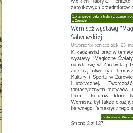
wielkich fabryk. Ponadt
zabytkowych przedmiotów o
Czytaj więcej: Lekcja historii z udziałem
w Żarowie
Wernisaż wystawy "Magi
Salwowskiej
Utworzono: poniedziałek, 23, m
Kilkadziesiąt prac w tema
wystawy "Magiczne Światy"
odbyła się w Żarowskiej I
autorką otworzyli Tomas
Kultury i Sportu w Żarowi
Historycznej. Twórczo
fantastycznych motywów, 
form i kolorów, które t
Wernisaż był także okazją d
barwnego, fantastycznego ś
Czytaj więcej: Werni
Strona 3 z 137