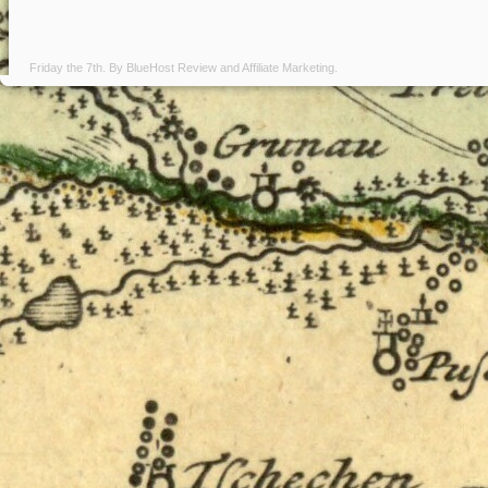
Friday the 7th. By
BlueHost Review
and
Affiliate Marketing
.