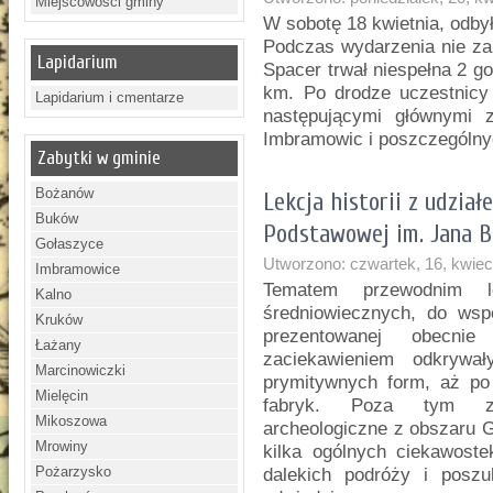
Miejscowości gminy
W sobotę 18 kwietnia, odby
Podczas wydarzenia nie za
Lapidarium
Spacer trwał niespełna 2 go
km. Po drodze uczestnicy 
Lapidarium i cmentarze
następującymi głównymi z
Imbramowic i poszczególny
Zabytki w gminie
Bożanów
Lekcja historii z udział
Buków
Podstawowej im. Jana 
Gołaszyce
Utworzono: czwartek, 16, kwiec
Imbramowice
Tematem przewodnim l
Kalno
średniowiecznych, do wsp
Kruków
prezentowanej obecni
Łażany
zaciekawieniem odkrywa
Marcinowiczki
prymitywnych form, aż po
Mielęcin
fabryk. Poza tym zap
Mikoszowa
archeologiczne z obszaru 
Mrowiny
kilka ogólnych ciekawost
Pożarzysko
dalekich podróży i posz