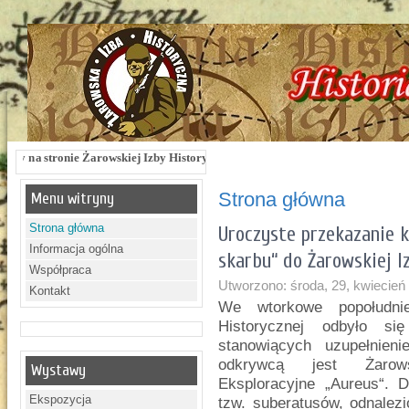
e Żarowskiej Izby Historycznej !!! Żarowska Izba Historyczna, ul. Dworcowa 3 !!
Strona główna
Menu witryny
Strona główna
Uroczyste przekazanie k
Informacja ogólna
skarbu“ do Żarowskiej I
Współpraca
Utworzono: środa, 29, kwiecień
Kontakt
We wtorkowe popołudni
Historycznej odbyło si
stanowiących uzupełnien
odkrywcą jest Żarows
Wystawy
Eksploracyjne „Aureus“. 
Ekspozycja
tzw. suberatusów, odnalez