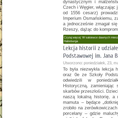
dynastycznym i małżeńst
Czech i Węgier, włączając 
od 1556 cesarz) prowadzi
Imperium Osmańskiemu, za
a jednocześnie zmagał si
Rzeszy, dążąc do kompromi
Czytaj więcej: W sakiewce dawnych mies
Habsburga
Lekcja historii z udział
Podstawowej im. Jana 
Utworzono: poniedziałek, 23, m
To była niezwykła lekcja h
oraz 0e ze Szkoły Podst
odwiedzili w poniedzia
Historyczną, zamieniając 
skarbów przeszłości. Dzie
naszą lokalną historię, a
mamuta – będące „dotknięc
zrobiło na zerówkowiczach
porcelany – gdzie maluc