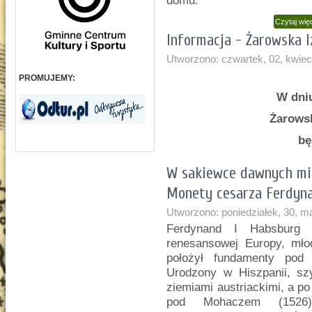
domu.
Czytaj wi
Informacja - Żarowska I
Utworzono: czwartek, 02, kwiec
PROMUJEMY:
W dniu
Żarows
bę
W sakiewce dawnych mie
Monety cesarza Ferdyn
Utworzono: poniedziałek, 30, m
Ferdynand I Habsburg 
renesansowej Europy, mło
położył fundamenty pod p
Urodzony w Hiszpanii, sz
ziemiami austriackimi, a po
pod Mohaczem (1526)