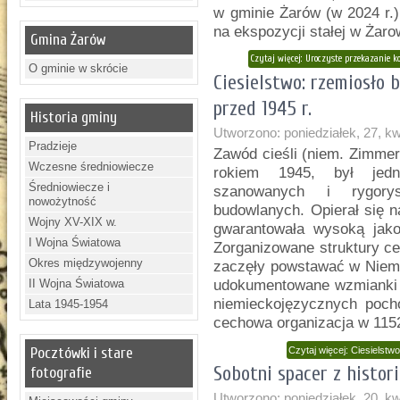
w gminie Żarów (w 2024 r.)
na ekspozycji stałej w Żaro
Gmina Żarów
Czytaj więcej: Uroczyste przekazanie k
O gminie w skrócie
Ciesielstwo: rzemiosło 
przed 1945 r.
Historia gminy
Utworzono: poniedziałek, 27, k
Pradzieje
Zawód cieśli (niem. Zimme
Wczesne średniowiecze
rokiem 1945, był jedn
Średniowiecze i
szanowanych i rygorys
nowożytność
budowlanych. Opierał się n
Wojny XV-XIX w.
gwarantowała wysoką jako
I Wojna Światowa
Zorganizowane struktury cec
Okres międzywojenny
zaczęły powstawać w Niemc
II Wojna Światowa
udokumentowane wzmianki o
niemieckojęzycznych poch
Lata 1945-1954
cechowa organizacja w 1152
Pocztówki i stare
Czytaj więcej: Ciesielstw
Sobotni spacer z histo
fotografie
Utworzono: poniedziałek, 20, k