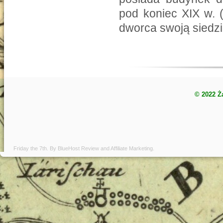
pod koniec XIX w. 
dworca swoją siedz
© 2022 Ż
Friday the 7th. By
BlueHost Review
and
Affiliate Marketing
.