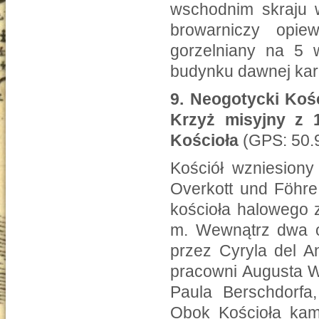
wschodnim skraju w
browarniczy opie
gorzelniany na 5 
budynku dawnej karc
9.
Neogotycki Kośc
Krzyż misyjny z 
Kościoła
(GPS: 50.
Kościół wzniesiony
Overkott und Föhr
kościoła halowego 
m. Wewnątrz dwa o
przez Cyryla del A
pracowni Augusta W
Paula Berschdorfa,
Obok Kościoła kam