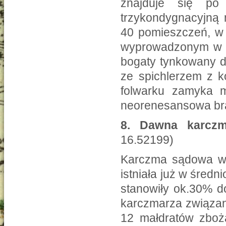
znajduje się po 
trzykondygnacyjną 
40 pomieszczeń, w 
wyprowadzonym w fa
bogaty tynkowany d
ze spichlerzem z k
folwarku zamyka 
neorenesansowa bra
8.
Dawna karcz
16.52199)
Karczma sądowa w 
istniała już w średn
stanowiły ok.30% 
karczmarza związan
12 małdratów zboża