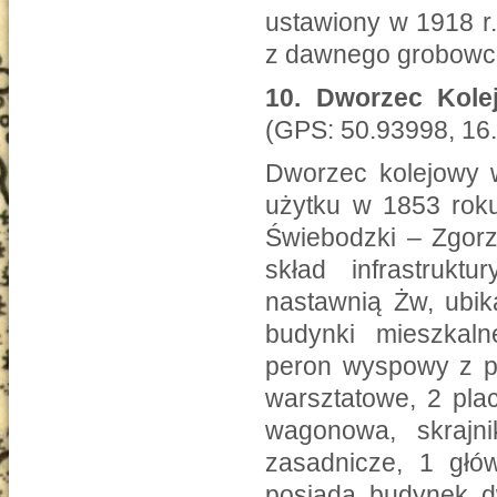
ustawiony w 1918 r.
z dawnego grobowc
10.
Dworzec Kolej
(GPS: 50.93998, 16
Dworzec kolejowy 
użytku w 1853 roku
Świebodzki – Zgorz
skład infrastrukt
nastawnią Żw, ubik
budynki mieszkal
peron wyspowy z p
warsztatowe, 2 pla
wagonowa, skrajn
zasadnicze, 1 głó
posiada budynek d