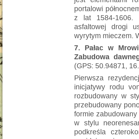
portalowi północne
z lat 1584-1606.
asfaltowej drogi 
wyrytym mieczem. W
7.
Pałac w Mrowin
Zabudowa dawnego
(GPS: 50.94871, 16
Pierwsza rezydencj
inicjatywy rodu vo
rozbudowany w sty
przebudowany ponow
formie zabudowany 
w stylu neorenesa
podkreśla czterok