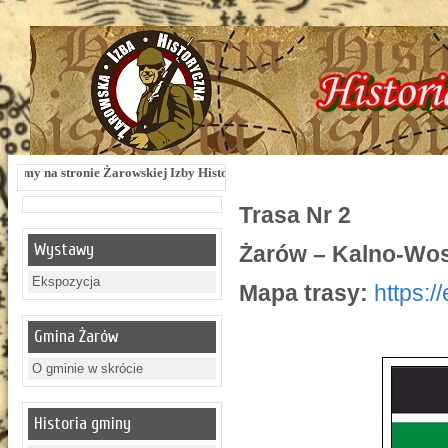
e Żarowskiej Izby Historycznej !!! Żarowska Izba Historyczna, ul. Dworcowa 3 !
Trasa Nr 2
Wystawy
Żarów – Kalno-Wos
Ekspozycja
Mapa trasy:
https:/
Gmina Żarów
O gminie w skrócie
Historia gminy