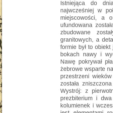
Istniejąca do dni
najwcześniej w poł
miejscowości, a 
ufundowana została
zbudowane zosta
granitowych, a det
formie był to obie
bokach nawy i wyd
Nawę pokrywał płas
żebrowe wsparte na 
przestrzeni wiekó
została zniszczona
Wystrój: z pierwo
prezbiterium i dwa
kolumienek i wczes
jest elementami r