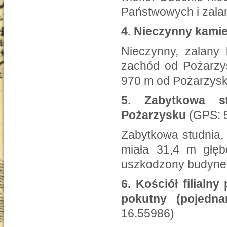
Państwowych i zala
4.
Nieczynny kamie
Nieczynny, zalany 
zachód od Pożarzys
970 m od Pożarzysk
5.
Zabytkowa 
Pożarzysku
(GPS: 
Zabytkowa studnia, 
miała 31,4 m głęb
uszkodzony budyne
6.
Kościół filialn
pokutny (pojedn
16.55986)