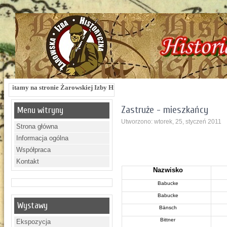
na stronie Żarowskiej Izby Historycznej !!! Żarowska Izba Historyczna, ul. Dwor
Zastruże - mieszkańcy
Menu witryny
Utworzono: wtorek, 25, styczeń 2011
Strona główna
Informacja ogólna
Współpraca
Kontakt
Nazwisko
Babucke
Babucke
Wystawy
Bänsch
Bittner
Ekspozycja