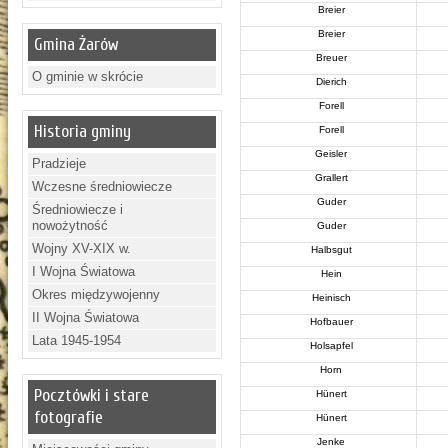
Breier
Breier
Gmina Żarów
Breuer
O gminie w skrócie
Dierich
Forell
Historia gminy
Forell
Geisler
Pradzieje
Grallert
Wczesne średniowiecze
Guder
Średniowiecze i
nowożytność
Guder
Wojny XV-XIX w.
Halbsgut
I Wojna Światowa
Hein
Okres międzywojenny
Heinisch
II Wojna Światowa
Hofbauer
Lata 1945-1954
Holsapfel
Horn
Pocztówki i stare
Hünert
fotografie
Hünert
Jenke