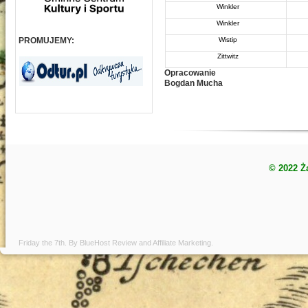
Winkler
Winkler
PROMUJEMY:
Wistip
Zittwitz
Opracowanie
Bogdan Mucha
© 2022 Ż
Friday the 7th. By
BlueHost Review
and
Affiliate Marketing
.