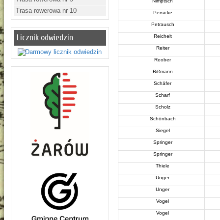
Nimptsch
Trasa rowerowa nr 10
Persicke
Petrausch
Licznik odwiedzin
Reichelt
Reiter
Reober
Rißmann
Schäfer
Scharf
Scholz
Schönbach
Siegel
Springer
Springer
Thiele
Unger
Unger
Vogel
Vogel