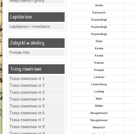
Miejscowości gminy
Jenke
Karnasch
Lapidarium
Keyserlingk
Lapidarium i cmentarze
Keyserlingk
Keyserlingk
Klein
Zabytki w okolicy
Koske
Portale Info
Koske
Krämer
Trasy rowerowe
Kruppa
Lindner
Trasa rowerowa nr 1
Löwenberg
Trasa rowerowa nr 2
Ludwig
Trasa rowerowa nr 3
Trasa rowerowa nr 4
Malo
Trasa rowerowa nr 5
Müller
Trasa rowerowa nr 6
Neugebauer
Trasa rowerowa nr 7
Neugebauer
Trasa rowerowa nr 8
Nimptsch
Trasa rowerowa nr 9