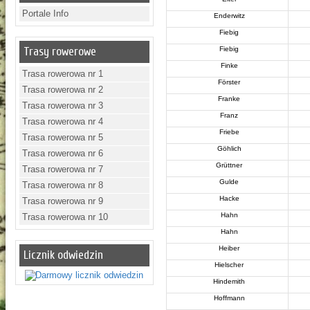
Portale Info
Enderwitz
Fiebig
Trasy rowerowe
Fiebig
Finke
Trasa rowerowa nr 1
Förster
Trasa rowerowa nr 2
Franke
Trasa rowerowa nr 3
Franz
Trasa rowerowa nr 4
Friebe
Trasa rowerowa nr 5
Göhlich
Trasa rowerowa nr 6
Grüttner
Trasa rowerowa nr 7
Gulde
Trasa rowerowa nr 8
Hacke
Trasa rowerowa nr 9
Hahn
Trasa rowerowa nr 10
Hahn
Heiber
Licznik odwiedzin
Hielscher
Hindemith
Hoffmann