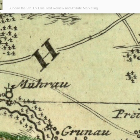
Sunday the 9th. By
BlueHost Review
and
Affiliate Marketing
.