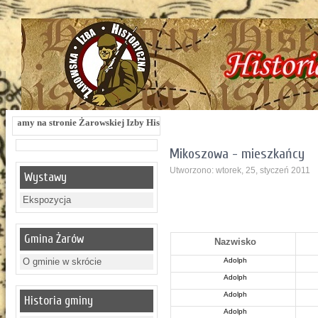
tronie Żarowskiej Izby Historycznej !!! Żarowska Izba Historyczna, ul. Dworcow
Mikoszowa - mieszkańcy
Utworzono: wtorek, 25, styczeń 2011
Wystawy
Ekspozycja
Gmina Żarów
Nazwisko
O gminie w skrócie
Adolph
Adolph
Adolph
Historia gminy
Adolph