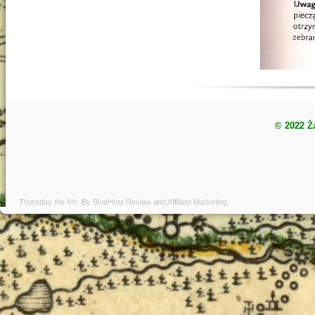
© 2022 Ż
Thursday the 6th. By
BlueHost Review
and
Affiliate Marketing
.