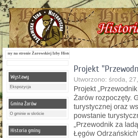
e Żarowskiej Izby Historycznej !!! Żarowska Izba Historyczna, ul. Dworcowa 3 !
Projekt "Przewodn
Wystawy
Utworzono: środa, 27,
Ekspozycja
Projekt „Przewodnik
Żarów rozpoczęty. G
Gmina Żarów
turystycznej oraz w
O gminie w skrócie
powstanie turystyc
„Przewodnik za ladą
Historia gminy
Łęgów Odrzańskich”