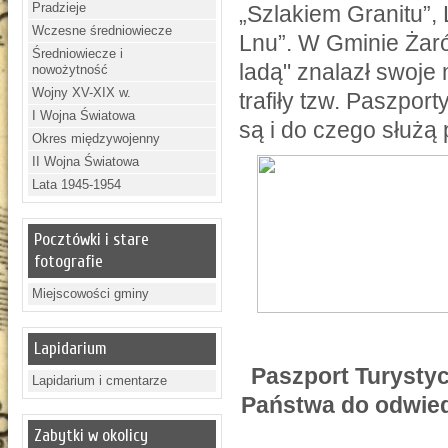
Pradzieje
„Szlakiem Granitu”,
Wczesne średniowiecze
Lnu”. W Gminie Żaró
Średniowiecze i
ladą" znalazł swoje 
nowożytność
Wojny XV-XIX w.
trafiły tzw. Paszpo
I Wojna Światowa
są i do czego służą 
Okres międzywojenny
II Wojna Światowa
Lata 1945-1954
Pocztówki i stare
fotografie
Miejscowości gminy
Lapidarium
Paszport Turystyc
Lapidarium i cmentarze
Państwa do odwied
Zabytki w okolicy