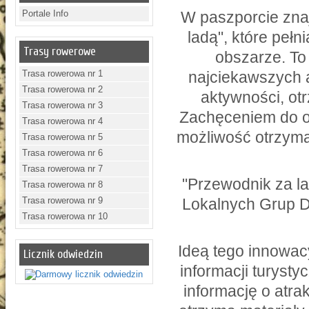
Portale Info
W paszporcie zna
ladą", które pełn
Trasy rowerowe
obszarze. To
Trasa rowerowa nr 1
najciekawszych 
Trasa rowerowa nr 2
aktywności, otr
Trasa rowerowa nr 3
Zachęceniem do o
Trasa rowerowa nr 4
możliwość otrzyma
Trasa rowerowa nr 5
Trasa rowerowa nr 6
Trasa rowerowa nr 7
"Przewodnik za la
Trasa rowerowa nr 8
Trasa rowerowa nr 9
Lokalnych Grup D
Trasa rowerowa nr 10
Ideą tego innowac
Licznik odwiedzin
informacji turysty
informację o atra