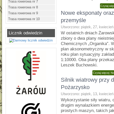
Trasa rowerowa nr 7
Czytaj wi
Trasa rowerowa nr 8
Nowe eksponaty oraz
Trasa rowerowa nr 9
Trasa rowerowa nr 10
przemyśle
Utworzono: piątek, 27, kwiecie
Licznik odwiedzin
W ostatnich dniach Żarowsk
zbiory o dwa plany nieistni
Chemicznych „Organika”. W
plan aksonometryczny w sk
roku plan sytuacyjny zakład
1:10000. Oba plany przekaz
Leszek Buchowski.
Czytaj więcej: 
Silnik wiatrowy przy
Pożarzysko
Utworzono: piątek, 13, kwiecie
Wykorzystanie siły wiatru, c
drugim wynalazkiem energe
prostych maszyn, takich jak