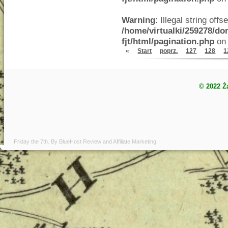
Warning
: Illegal string offse
/home/virtualki/259278/do
fjt/html/pagination.php
on 
«
Start
poprz.
127
128
1
© 2022 Ż
Friday the 7th. By
BlueHost Review
and
Affiliate Marketing
.