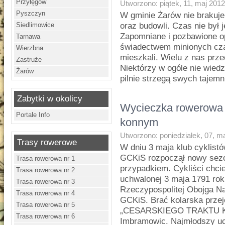
Przyłęgów
Utworzono: piątek, 11, maj 201
Pyszczyn
W gminie Żarów nie brakuje
Siedlimowice
oraz budowli. Czas nie był 
Zapomniane i pozbawione op
Tarnawa
świadectwem minionych czas
Wierzbna
mieszkali. Wielu z nas prze
Zastruże
Niektórzy w ogóle nie wiedzą
Żarów
pilnie strzegą swych tajemn
Zabytki w okolicy
Wycieczka rowerowa
Portale Info
konnym
Utworzono: poniedziałek, 07, m
Trasy rowerowe
W dniu 3 maja klub cyklis
GCKiS rozpoczął nowy sezo
Trasa rowerowa nr 1
przypadkiem. Cykliści chci
Trasa rowerowa nr 2
uchwalonej 3 maja 1791 rok
Trasa rowerowa nr 3
Rzeczypospolitej Obojga N
Trasa rowerowa nr 4
GCKiS. Brać kolarska prze
Trasa rowerowa nr 5
„CESARSKIEGO TRAKTU KO
Trasa rowerowa nr 6
Imbramowic. Najmłodszy ucz