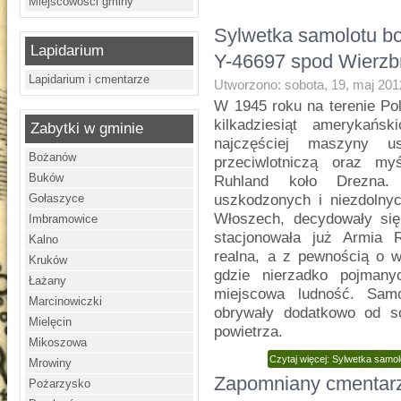
Miejscowości gminy
Sylwetka samolotu 
Lapidarium
Y-46697 spod Wierzb
Lapidarium i cmentarze
Utworzono: sobota, 19, maj 201
W 1945 roku na terenie Pol
kilkadziesiąt amerykańs
Zabytki w gminie
najczęściej maszyny u
Bożanów
przeciwlotniczą oraz my
Buków
Ruhland koło Drezna.
Gołaszyce
uszkodzonych i niezdolny
Włoszech, decydowały się
Imbramowice
stacjonowała już Armia 
Kalno
realna, a z pewnością o w
Kruków
gdzie nierzadko pojmany
Łażany
miejscowa ludność. Samo
Marcinowiczki
obrywały dodatkowo od s
Mielęcin
powietrza.
Mikoszowa
Czytaj więcej: Sylwetka sam
Mrowiny
Zapomniany cmentar
Pożarzysko