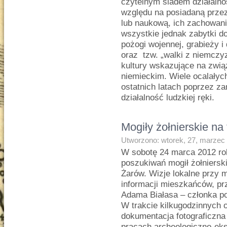
czytelnym śladem działalnoś
względu na posiadaną przez
lub naukową, ich zachowani
wszystkie jednak zabytki 
pożogi wojennej, grabieży i
oraz tzw. „walki z niemczy
kultury wskazujące na zwi
niemieckim. Wiele ocalałyc
ostatnich latach poprzez z
działalność ludzkiej ręki.
Mogiły żołnierskie na
Utworzono: wtorek, 27, marzec
W sobotę 24 marca 2012 ro
poszukiwań mogił żołniersk
Żarów. Wizje lokalne przy
informacji mieszkańców, p
Adama Białasa – członka p
W trakcie kilkugodzinnych 
dokumentacja fotograficzna
pracach archeologiczno-ek