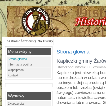
owskiej Izby Historycznej !!! Żarowska Izba Historyczna, ul. Dworcowa 3 !!! e-
Strona główna
Menu witryny
Strona główna
Kapliczki gminy Żarów
Informacja ogólna
Utworzono: wtorek, 05, czerwie
Współpraca
Kapliczka jest niewielką b
Kontakt
lub rozdrożach w celach w
lub innych. Jej najprostszą
obrazem lub rzeźbą (świątk
świętego) zawieszona na dr
Wystawy
natomiast, niewielka czwor
drewniana lub murowana. G
Ekspozycja