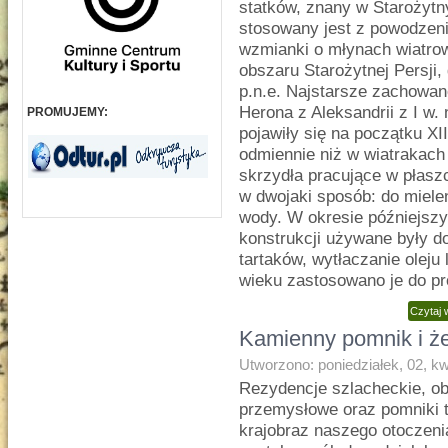
statków, znany w Starożytny
stosowany jest z powodzeni
wzmianki o młynach wiatrow
obszaru Starożytnej Persji,
p.n.e. Najstarsze zachowan
Herona z Aleksandrii z I w.
PROMUJEMY:
pojawiły się na początku XI
odmiennie niż w wiatrakach
skrzydła pracujące w płaszc
w dwojaki sposób: do miele
wody. W okresie późniejszy
konstrukcji używane były d
tartaków, wytłaczanie oleju
wieku zastosowano je do pro
Czytaj 
Kamienny pomnik i ż
Utworzono: poniedziałek, 02, k
Rezydencje szlacheckie, ob
przemysłowe oraz pomniki t
krajobraz naszego otoczeni