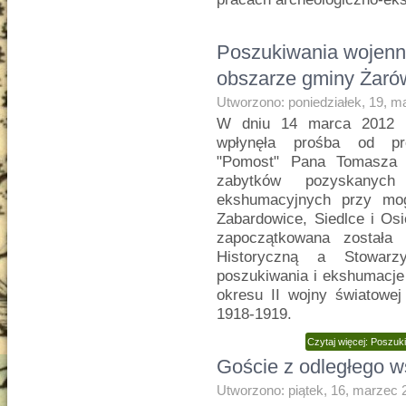
Poszukiwania wojenn
obszarze gminy Żaró
Utworzono: poniedziałek, 19, m
W dniu 14 marca 2012 ro
wpłynęła prośba od pr
"Pomost" Pana Tomasza 
zabytków pozyskanych
ekshumacyjnych przy mog
Zabardowice, Siedlce i O
zapoczątkowana została
Historyczną a Stowarz
poszukiwania i ekshumacje 
okresu II wojny światowej
1918-1919.
Czytaj więcej: Poszu
Goście z odległego 
Utworzono: piątek, 16, marzec 