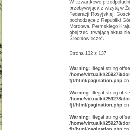
W czwartkowe przedpołudni
przebywająca z wizytą w Ż
Federacji Rosyjskiej. Gośc
pochodzące z Republiki Górn
Mordowa, Permskiego Kraju 
obejrzeć trwającą aktualni
Średniowiecze”.
Strona 132 z 137
Warning
: Illegal string offse
/home/virtualki/259278/do
fjt/html/pagination.php
on 
Warning
: Illegal string offse
/home/virtualki/259278/do
fjt/html/pagination.php
on 
Warning
: Illegal string offse
/home/virtualki/259278/do
fjt/html/pagination.php
on 