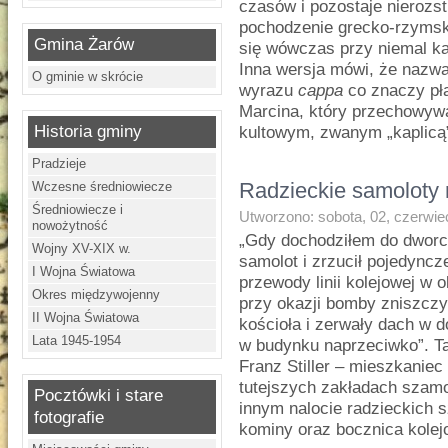
czasów i pozostaje nierozs
pochodzenie grecko-rzymski
Gmina Żarów
się wówczas przy niemal 
Inna wersja mówi, że nazwa
O gminie w skrócie
wyrazu
cappa
co znaczy pła
Marcina, który przechowyw
Historia gminy
kultowym, zwanym „kaplicą
Pradzieje
Radzieckie samoloty
Wczesne średniowiecze
Średniowiecze i
Utworzono: sobota, 02, czerwie
nowożytność
„Gdy dochodziłem do dworco
Wojny XV-XIX w.
samolot i zrzucił pojedync
I Wojna Światowa
przewody linii kolejowej w
Okres międzywojenny
przy okazji bomby zniszczy
II Wojna Światowa
kościoła i zerwały dach w 
Lata 1945-1954
w budynku naprzeciwko”. Ta
Franz Stiller – mieszkaniec
tutejszych zakładach szam
Pocztówki i stare
innym nalocie radzieckich
fotografie
kominy oraz bocznica kole