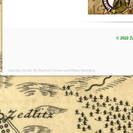
© 2022 Ż
Saturday the 8th. By
BlueHost Review
and
Affiliate Marketing
.