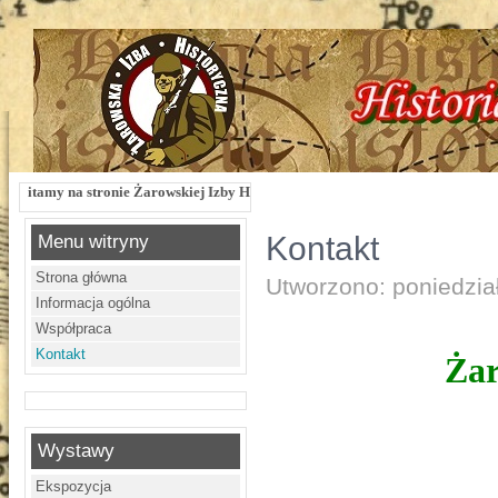
na stronie Żarowskiej Izby Historycznej !!! Żarowska Izba Historyczna, ul. Dwo
Kontakt
Menu witryny
Strona główna
Utworzono: poniedzia
Informacja ogólna
Współpraca
Kontakt
Żar
Wystawy
Ekspozycja