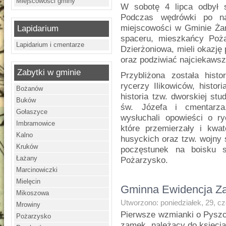
Miejscowości gminy
W sobotę 4 lipca odbył 
Podczas wędrówki po naj
miejscowości w Gminie Żar
Lapidarium
spaceru, mieszkańcy Poż
Lapidarium i cmentarze
Dzierżoniowa, mieli okazj
oraz podziwiać najciekaws
Zabytki w gminie
Przybliżona została his
rycerzy Ilikowiców, histor
Bożanów
historia tzw. dworskiej st
Buków
św. Józefa i cmentarza.
Gołaszyce
wysłuchali opowieści o ry
Imbramowice
które przemierzały i kw
Kalno
husyckich oraz tzw. wojny 
Kruków
poczęstunek na boisku 
Łażany
Pożarzysko.
Marcinowiczki
Mielęcin
Gminna Ewidencja Za
Mikoszowa
Utworzono: poniedziałek, 29, c
Mrowiny
Pierwsze wzmianki o Pyszcz
Pożarzysko
zamek, należący do księcia