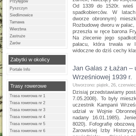
Przyłęgów
Od 1339 do 1520r. wieś n
Pyszczyn
spadkobierców. W latach
Siedlimowice
dworze obronnym) mieszk
Tarnawa
Rozbudowę dworu w pałac, 
Wierzbna
przeszła w ręce barona Fr
Zastruże
Na zlecenie jego spadko
Żarów
pałacu, która trwała w 
widoczne do dziś cechy kl
Zabytki w okolicy
Jan Galas z Łażan – 
Portale Info
Wrześniowej 1939 r.
Utworzono: piątek, 26, czerwie
Trasy rowerowe
Dzisiaj przedstawiamy post
Trasa rowerowa nr 1
7.05.2008). To były miesz
Trasa rowerowa nr 2
uczestnik Kampanii Wrze
Trasa rowerowa nr 3
udział w Wojnie Obronne
Trasa rowerowa nr 4
nadany 16.01.1985). Jeni
8020). Fofografię obozową
Trasa rowerowa nr 5
Żarowskiej Izby Historyc
Trasa rowerowa nr 6