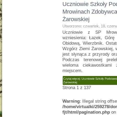
Uczniowie Szkoły Pod
Mrowinach Zdobywca
Żarowskiej
Utworzono: czwartek, 18, czer
Uczniowie z SP Mrowin
wzniesienia: Łazek, Górę
Obidową, Wierzbnik. Ostat
Wzgórz Ziemi Żarowskiej, 
jest słynąca z przyrody or
Podczas terenowej prele
wieloma ciekawostkami
miejscem.
Czytaj więcej: Uczniowie Szkoły Podstaw
Żarowskiej
Strona 1 z 137
Warning
: Illegal string offse
/home/virtualki/259278/do
fjt/html/pagination.php
on 