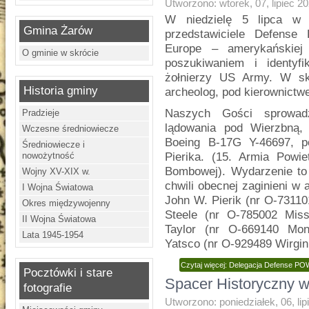
Utworzono: wtorek, 07, lipiec 2
W niedzielę 5 lipca w Ż
Gmina Żarów
przedstawiciele Defens
Europe – amerykańskiej 
O gminie w skrócie
poszukiwaniem i identyf
żołnierzy US Army. W sk
Historia gminy
archeolog, pod kierownictw
Naszych Gości sprowadz
Pradzieje
lądowania pod Wierzbną,
Wczesne średniowiecze
Boeing B-17G Y-46697, 
Średniowiecze i
nowożytność
Pierika. (15. Armia Pow
Bombowej). Wydarzenie to
Wojny XV-XIX w.
chwili obecnej zaginieni w 
I Wojna Światowa
John W. Pierik (nr O-731101
Okres międzywojenny
Steele (nr O-785002 Misso
II Wojna Światowa
Taylor (nr O-669140 Mon
Lata 1945-1954
Yatsco (nr O-929489 Wirgin
Czytaj więcej: Delegacja Defense PO
Pocztówki i stare
Spacer Historyczny w
fotografie
Utworzono: poniedziałek, 06, li