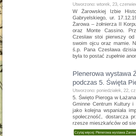
Utworzono: wtorek, 23, czerwie
W Żarowskiej Izbie Hist
Gabryelskiego, ur. 17.12.
Żarowa – żołnierza II Korp
oraz Monte Cassino. Prz
Czesław stoi pierwszy od 
swoim ojcu oraz mamie. N
ś.p. Pana Czesława dzisia
była to postać zupełnie an
Plenerowa wystawa Ża
podczas 5. Święta P
Utworzono: poniedziałek, 22, c
5. Święto Pieroga w Łażan
Gminne Centrum Kultury i 
jako kolejna wspaniała imp
społeczność, dostarcza p
rzesze mieszkańców od sie
Czytaj więcej: Plenerowa wystawa Żarows