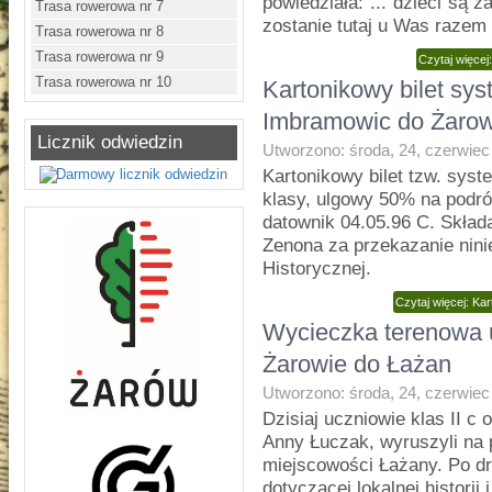
powiedziała: ... dzieci są 
Trasa rowerowa nr 7
zostanie tutaj u Was razem
Trasa rowerowa nr 8
Trasa rowerowa nr 9
Czytaj więcej
Trasa rowerowa nr 10
Kartonikowy bilet s
Imbramowic do Żaro
Licznik odwiedzin
Utworzono: środa, 24, czerwiec
Kartonikowy bilet tzw. sy
klasy, ulgowy 50% na podr
datownik 04.05.96 C. Skła
Zenona za przekazanie ninie
Historycznej.
Czytaj więcej: K
Wycieczka terenowa 
Żarowie do Łażan
Utworzono: środa, 24, czerwiec
Dzisiaj uczniowie klas II c
Anny Łuczak, wyruszyli na 
miejscowości Łażany. Po dr
dotyczącej lokalnej histori