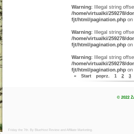
Warning
: Illegal string offse
/home/virtualki/259278/do
fjt/html/pagination.php
on 
Warning
: Illegal string offse
/home/virtualki/259278/do
fjt/html/pagination.php
on 
Warning
: Illegal string offse
/home/virtualki/259278/do
fjt/html/pagination.php
on 
«
Start
poprz.
1
2
3
© 2022 Ż
Friday the 7th. By
BlueHost Review
and
Affiliate Marketing
.