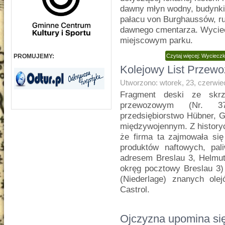
dawny młyn wodny, budynki s
pałacu von Burghaussów, ru
dawnego cmentarza. Wyciec
miejscowym parku.
PROMUJEMY:
Czytaj więcej: Wyciec
Kolejowy List Przewo
Utworzono: wtorek, 23, czerwie
Fragment deski ze skrz
przewozowym (Nr. 37
przedsiębiorstwo Hübner, G
międzywojennym. Z history
że firma ta zajmowała się
produktów naftowych, pal
adresem Breslau 3, Helmut
okręg pocztowy Breslau 3) 
(Niederlage) znanych ole
Castrol.
Ojczyzna upomina si