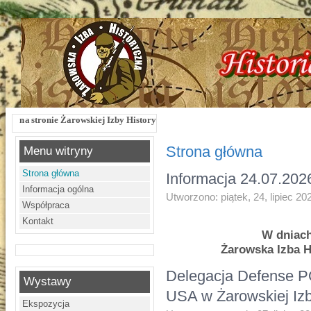
rowskiej Izby Historycznej !!! Żarowska Izba Historyczna, ul. Dworcowa 3 !!! e
Strona główna
Menu witryny
Strona główna
Informacja 24.07.202
Informacja ogólna
Utworzono: piątek, 24, lipiec 20
Współpraca
Kontakt
W dniach 
Żarowska Izba H
Delegacja Defense 
Wystawy
USA w Żarowskiej Izb
Ekspozycja