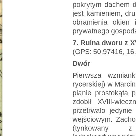
pokrytym dachem d
jest kamieniem, dru
obramienia okien
prywatnego gospoda
7.
Ruina dworu z XV
(GPS: 50.97416, 16
Dwór
Pierwsza wzmianka
rycerskiej) w Marci
planie prostokąta
zdobił XVIII-wie
przetrwało jedynie
wejściowym. Zach
(tynkowany z