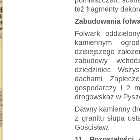
pomieszczeń: scena
też fragmenty dekora
Zabudowania folw
Folwark oddzielon
kamiennym ogrod
dzisiejszego założe
zabudowy wchodz
dziedziniec. Wsz
dachami. Zaplecz
gospodarczy i 2 m
drogowskaz w Pyszc
Dawny kamienny dro
z granitu słupa us
Gościsław.
11.
Pozostałośc