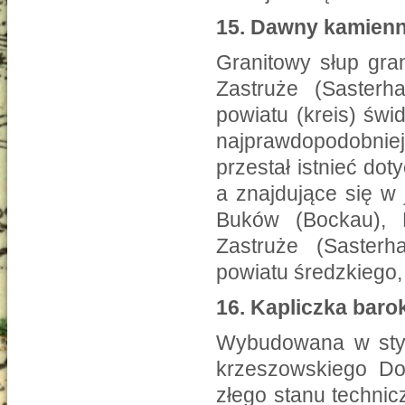
15.
Dawny kamienn
Granitowy słup gra
Zastruże (Sasterh
powiatu (kreis) świ
najprawdopodobnie
przestał istnieć do
a znajdujące się w
Buków (Bockau), Mi
Zastruże (Saster
powiatu średzkiego,
16.
Kapliczka bar
Wybudowana w styl
krzeszowskiego Do
złego stanu technic