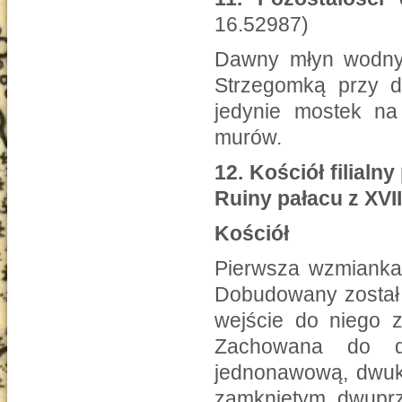
16.52987)
Dawny młyn wodny 
Strzegomką przy d
jedynie mostek na
murów.
12.
Kościół filialn
Ruiny pałacu z XVII
Kościół
Pierwsza wzmianka 
Dobudowany został 
wejście do niego z
Zachowana do dz
jednonawową, dwuko
zamkniętym, dwuprz