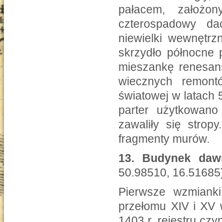
pałacem, założon
czterospadowy d
niewielki wewnętrz
skrzydło północne 
mieszankę renesan
wiecznych remontó
światowej w latach 
parter użytkowano
zawaliły się strop
fragmenty murów.
13.
Budynek daw
50.98510, 16.51685
Pierwsze wzmiank
przełomu XIV i XV 
1403 r. rejestru czy