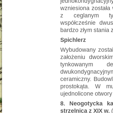
jednokondygnacyjn
wzniesiona została 
z ceglanym tyn
współcześnie dwus
bardzo złym stania
Spichlerz
Wybudowany został 
założeniu dworski
tynkowanym de
dwukondygnacyj
ceramiczny. Budowla
prostokąta. W mu
ujednolicone otwory
8.
Neogotycka ka
strzelnica z XIX w.
(