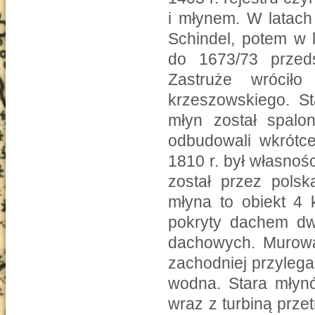
i młynem. W latach
Schindel, potem w 
do 1673/73 przed
Zastruże wróciło
krzeszowskiego. St
młyn został spalon
odbudowali wkrótc
1810 r. był własnoś
został przez pols
młyna to obiekt 4 
pokryty dachem dw
dachowych. Murowa
zachodniej przylega
wodna. Stara młynó
wraz z turbiną prze