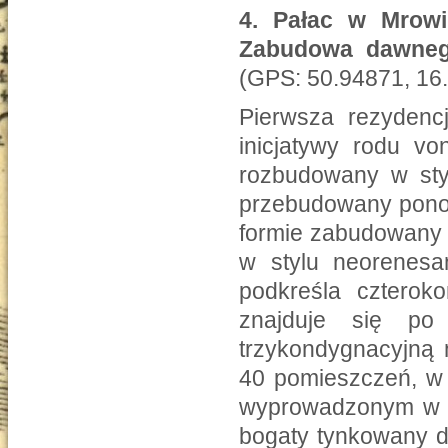
4.
Pałac w Mrowin
Zabudowa dawnego
(GPS: 50.94871, 16
Pierwsza rezydencj
inicjatywy rodu vo
rozbudowany w sty
przebudowany ponow
formie zabudowany 
w stylu neorenesa
podkreśla czterok
znajduje się po 
trzykondygnacyjną 
40 pomieszczeń, w 
wyprowadzonym w fa
bogaty tynkowany d