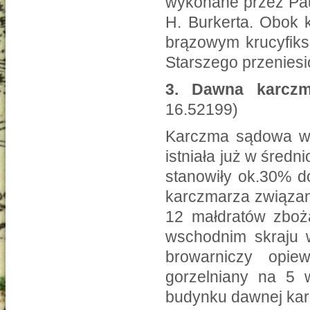
wykonane przez Pau
H. Burkerta. Obok 
brązowym krucyfiks
Starszego przenies
3. Dawna karcz
16.52199)
Karczma sądowa w 
istniała już w średn
stanowiły ok.30% 
karczmarza związan
12 małdratów zboża
wschodnim skraju w
browarniczy opie
gorzelniany na 5 
budynku dawnej karc