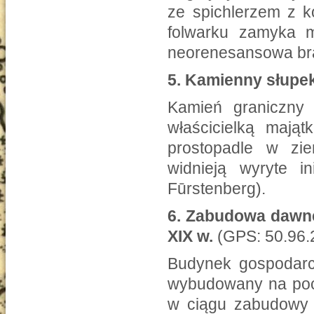
ze spichlerzem z k
folwarku zamyka 
neorenesansowa bra
5.
Kamienny słupek
Kamień graniczny 
właścicielką mają
prostopadle w ziem
widnieją wyryte 
Fūrstenberg).
6.
Zabudowa dawne
XIX w.
(GPS: 50.96.
Budynek gospodarc
wybudowany na poc
w ciągu zabudowy g