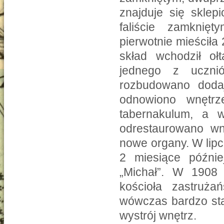
znajduje się sklep
faliście zamknię
pierwotnie mieściła
skład wchodził oł
jednego z uczni
rozbudowano dodaj
odnowiono wnętr
tabernakulum, a
odrestaurowano wnę
nowe organy. W lip
2 miesiące późni
„Michał”. W 1908 
kościoła zastruża
wówczas bardzo sta
wystrój wnętrz.