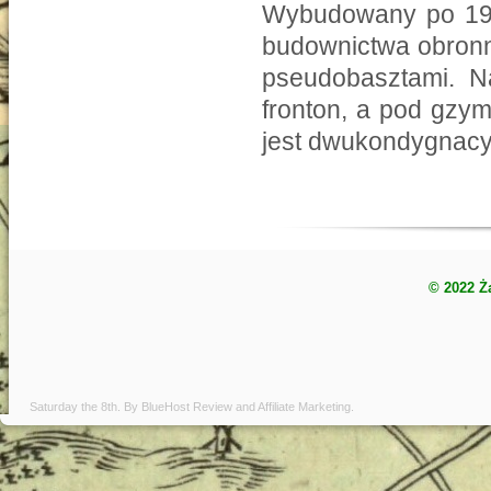
Wybudowany po 190
budownictwa obronn
pseudobasztami. Na
fronton, a pod gzy
jest dwukondygnacy
© 2022 Ż
Saturday the 8th. By
BlueHost Review
and
Affiliate Marketing
.