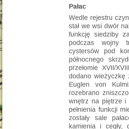
Pałac
Wedle rejestru czy
stał we wsi dwór na
funkcję siedziby z
podczas wojny tr
cystersów pod ko
północnego skrzyd
przełomie XVII/XVI
dodano wieżyczkę z
Euglen von Kulmi
rozebrano zniszczo
wnętrz na piętrze 
pełnienia funkcji 
zostały sale pał
kamienia i cegły,