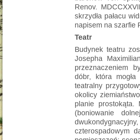
Renov. MDCCXXVII
skrzydła pałacu wid
napisem na szarfie
Teatr
Budynek teatru zos
Josepha Maximilia
przeznaczeniem był
dóbr, która mogła 
teatralny przygoto
okolicy ziemiaństw
planie prostokąta
(boniowanie dolne
dwukondygnacyjny, 
czterospadowym d