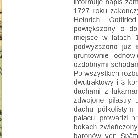
informuje napis za
1727 roku zakończy
Heinrich Gottfr
powiększony o do
miejsce w latach 
podwyższono już i
gruntownie odnowi
ozdobnymi schodam
Po wszystkich rozbu
dwutraktowy i 3-ko
dachami z lukarnam
zdwojone pilastry 
dachu półkolistym 
pałacu, prowadzi pr
bokach zwieńczony
baronów von Spätt