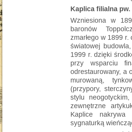
Kaplica filialna pw
Wzniesiona w 189
baronów Toppolcz
zmarłego w 1899 r. c
światowej budowla,
1999 r. dzięki śro
przy wsparciu fi
odrestaurowany, a o
murowaną, tynk
(przypory, sterczy
stylu neogotyckim,
zewnętrzne artyku
Kaplice nakrywa
sygnaturką wieńcząc