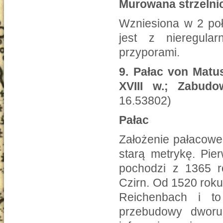
Murowana strzelni
Wzniesiona w 2 poł
jest z nieregula
przyporami.
9.
Pałac von Matus
XVIII w.; Zabud
16.53802)
Pałac
Założenie pałacowe
starą metrykę. Pi
pochodzi z 1365 r
Czirn. Od 1520 roku
Reichenbach i to
przebudowy dworu