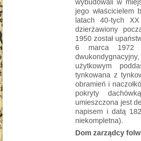
wybudowali w miej
jego właścicielem 
latach 40-tych XX
dzierżawiony pocz
1950 został upaństw
6 marca 1972 
dwukondygnacyjny
użytkowym podda
tynkowana z tynkow
obramień i naczołk
pokryty dachówk
umieszczona jest de
napisem i datą 182
niekompletna).
Dom zarządcy folw