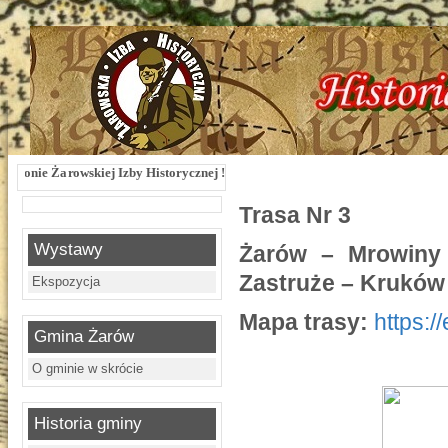
iej Izby Historycznej !!! Żarowska Izba Historyczna, ul. Dworcowa 3 !!! e-mail:
Trasa Nr 3
Wystawy
Żarów – Mrowiny
Zastruże – Kruków
Ekspozycja
Mapa trasy:
https:
Gmina Żarów
O gminie w skrócie
Historia gminy