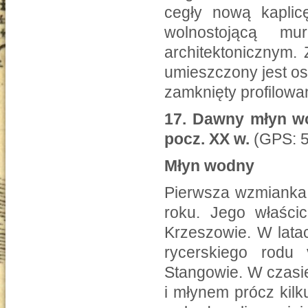
cegły nową kaplic
wolnostojącą m
architektonicznym.
umieszczony jest os
zamknięty profilo
17.
Dawny młyn wo
pocz. XX w.
(GPS: 5
Młyn wodny
Pierwsza wzmianka
roku. Jego właścic
Krzeszowie. W lata
rycerskiego rodu
Stangowie. W czasie
i młynem prócz kil