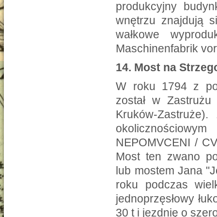
produkcyjny budyn
wnętrzu znajdują 
wałkowe wyprodu
Maschinenfabrik vo
14.
Most na Strzeg
W roku 1794 z pol
został w Zastrużu
Kruków-Zastruże)
okolicznościowy
NEPOMVCENI / CV
Most ten zwano p
lub mostem Jana "J
roku podczas wie
jednoprzęsłowy łuk
30 t i jezdnię o szer