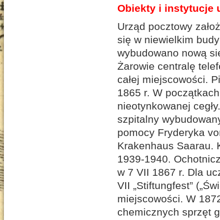
Obiekty i instytucje
Urząd pocztowy założ
się w niewielkim budy
wybudowano nową sie
Żarowie centralę tele
całej miejscowości. P
1865 r. W początkach
nieotynkowanej cegły.
szpitalny wybudowany
pomocy Fryderyka von
Krakenhaus Saarau. Ki
1939-1940. Ochotnicz
w 7 VII 1867 r. Dla u
VII „Stiftungfest” („Ś
miejscowości. W 1872
chemicznych sprzęt g