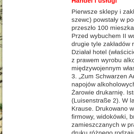
Handel i usługi
Pierwsze sklepy i zak
szewc) powstały w po
przeszło 100 mieszk
Przed wybuchem II wo
drugie tyle zakładów 
Działał hotel (właści
z prawem wyrobu alko
międzywojennym własn
3. „Zum Schwarzen Ad
napojów alkoholowych
Żarowie drukarnię. Ist
(Luisenstraße 2). W l
Krause. Drukowano w 
firmowy, widokówki, b
zamieszczanych w pra
druku różnego rodzaj