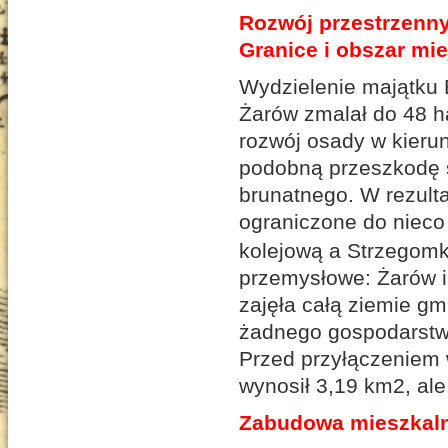
Rozwój przestrzenn
Granice i obszar mi
Wydzielenie majątku 
Żarów zmalał do 48 h
rozwój osady w kierun
podobną przeszkodę st
brunatnego. W rezult
ograniczone do nieco
kolejową a Strzegomk
przemysłowe: Żarów i
zajęła całą ziemie gm
żadnego gospodarstwa
Przed przyłączeniem 
wynosił 3,19 km2, al
Zabudowa mieszkal