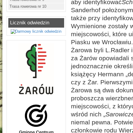
aby identyfikować
Sch
Trasa rowerowa nr 10
Sanderhof położonym 
także przy identyfik
Licznik odwiedzin
Wymienione zostały w 
miejscowości, które 
Piasku we Wrocławiu. 
Żarowa byli L.Radler
za Żarów opowiadali 
jednoznacznie określ
książęcy Hermann „de
czy z Żar. Pierwszym
Żarowa są dwa dokume
proboszcza wierzbneń
miejscowości, z który
wśród nich „
Sarowicz
niemal pewna. Potwier
członkowie rodu Wier