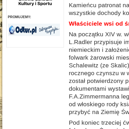
Kamieńcu patronat n
wszystkie dochody koś
PROMUJEMY:
Właściciele wsi od 
Na początku XIV w. wł
L.Radler przypisuje i
niemieckim i założeni
folwark żarowski mie
Schalewitz (ze Skalic
rocznego czynszu w w
został potwierdzony p
dokumentami wystawio
F.A.Zimmermanna leg
od włoskiego rody ksi
przybyć na Ziemię Świ
Pod koniec trzeciej ć