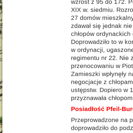
wzrost z 95 do 172. P
XIX w. siedmiu. Rozro
27 domów mieszkalny
zdawał się jednak ni
chłopów ordynackich 
Doprowadziło to w ko
w ordynacji, ugaszon
regimentu nr 22. Nie z
przenocowaniu w Piotr
Zamieszki wpłynęły na
negocjacje z chłopami
ustępstw. Dopiero w 
przyznawała chłopom 
Posiadłość Pfeil-B
Przeprowadzone na po
doprowadziło do podz