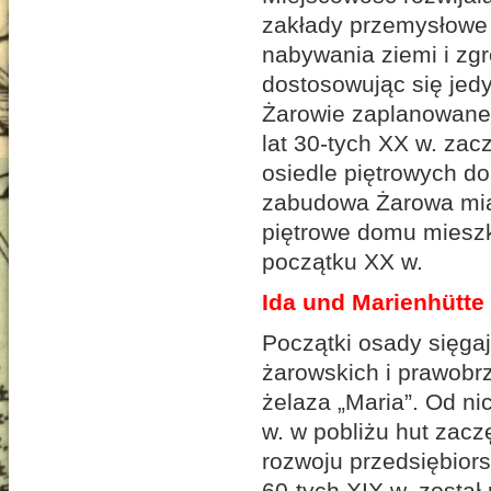
zakłady przemysłowe 
nabywania ziemi i zg
dostosowując się jedy
Żarowie zaplanowane,
lat 30-tych XX w. zac
osiedle piętrowych d
zabudowa Żarowa miał
piętrowe domu mieszka
początku XX w.
Ida und Marienhütte
Początki osady sięgaj
żarowskich i prawobrz
żelaza „Maria”. Od ni
w. w pobliżu hut zac
rozwoju przedsiębiors
60-tych XIX w. zosta