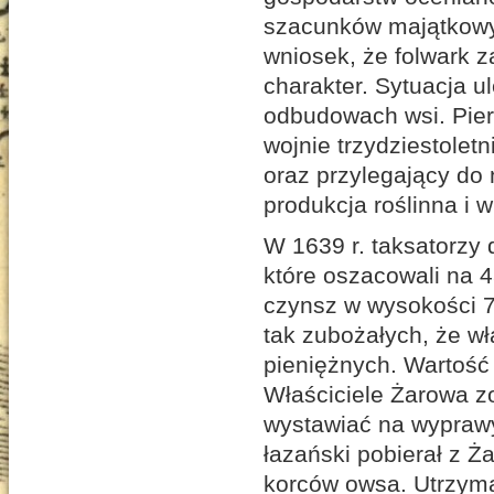
szacunków majątkowy
wniosek, że folwark z
charakter. Sytuacja u
odbudowach wsi. Pierw
wojnie trzydziestolet
oraz przylegający do 
produkcja roślinna i 
W 1639 r. taksatorzy d
które oszacowali na 4
czynsz w wysokości 72
tak zubożałych, że wł
pieniężnych. Wartość
Właściciele Żarowa z
wystawiać na wyprawy
łazański pobierał z Ż
korców owsa. Utrzyma