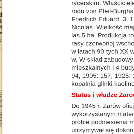
rycerskim. Właściciel
rodu von Pfeil-Burgha
Friedrich Eduard; 3. 
Nicolas. Wielkość maj
las 5 ha. Produkcja r
rasy czerwonej wschod
w latach 90-tych XX 
w. W skład zabudowy
mieszkalnych i 4 bud
94, 1905: 157, 1925:
kopalnia glinki kaoli
Status i władze Żar
Do 1945 r. Żarów ofic
wykorzystanym materi
próbie podniesienia m
utrzymywał się dokon