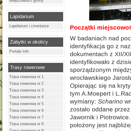
Miejscowości gminy
Lapidarium
Lapidarium i cmentarze
Początki miejscowo
W badaniach nad poc
Zabytki w okolicy
identyfikacja go z n
Portale Info
dokumentach z XII/XII
identyfikowało z dzi
Trasy rowerowe
sporządzonym między
wrocławskiego Jarosł
Trasa rowerowa nr 1
Trasa rowerowa nr 2
Opierając się na kryty
Trasa rowerowa nr 3
tym A.Moepert i L.Rad
Trasa rowerowa nr 4
wymiany:
Scharino
wr
Trasa rowerowa nr 5
zostało oddane przez
Trasa rowerowa nr 6
Jawornik i Piotrowic
Trasa rowerowa nr 7
Trasa rowerowa nr 8
położony jest najbliż
Trasa rowerowa nr 9