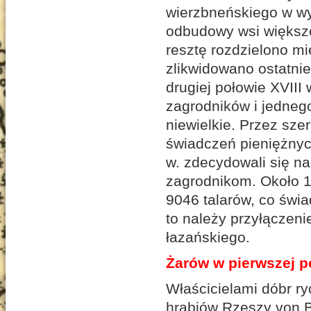
wierzbneńskiego w wy
odbudowy wsi większo
resztę rozdzielono m
zlikwidowano ostatni
drugiej połowie XVIII 
zagrodników i jedneg
niewielkie. Przez sze
świadczeń pieniężnych
w. zdecydowali się n
zagrodnikom. Około 1
9046 talarów, co świa
to należy przyłączeni
łazańskiego.
Żarów w pierwszej p
Właścicielami dóbr ry
hrabiów Rzeszy von B