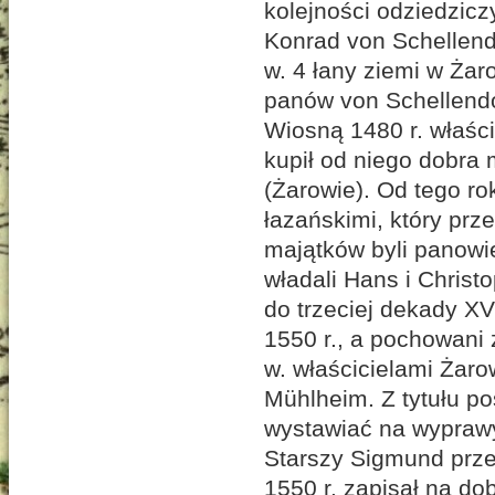
kolejności odziedzicz
Konrad von Schellendo
w. 4 łany ziemi w Żar
panów von Schellendo
Wiosną 1480 r. właśc
kupił od niego dobra 
(Żarowie). Od tego ro
łazańskimi, który prze
majątków byli panow
władali Hans i Christ
do trzeciej dekady XVI
1550 r., a pochowani 
w. właścicielami Ża
Mühlheim. Z tytułu po
wystawiać na wyprawy 
Starszy Sigmund przej
1550 r. zapisał na d