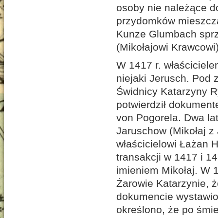
osoby nie należące d
przydomków mieszczani
Kunze Glumbach sprz
(Mikołajowi Krawcowi
W 1417 r. właściciel
niejaki Jerusch. Pod
Świdnicy Katarzyny Ry
potwierdził dokumen
von Pogorela. Dwa lat
Jaruschow (Mikołaj z
właścicielowi Łażan 
transakcji w 1417 i 1
imieniem Mikołaj. W 1
Żarowie Katarzynie, 
dokumencie wystawiony
określono, że po śmi