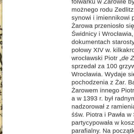
folwarku w Żarowie by
możnego rodu Zedlitz
synowi i imiennikowi
Żarowa przeniosło się
Świdnicy i Wrocławia
dokumentach starost
połowy XIV w. kilkak
wrocławski Piotr „
de 
sprzedał za 100 grzyw
Wrocławia. Wydaje si
pochodzenia z Żar. B
Żarowem innego Piotr
a w 1393 r. był radny
nadzorował z ramien
śśw. Piotra i Pawła w
partycypowała w koszt
parafialny. Na począt