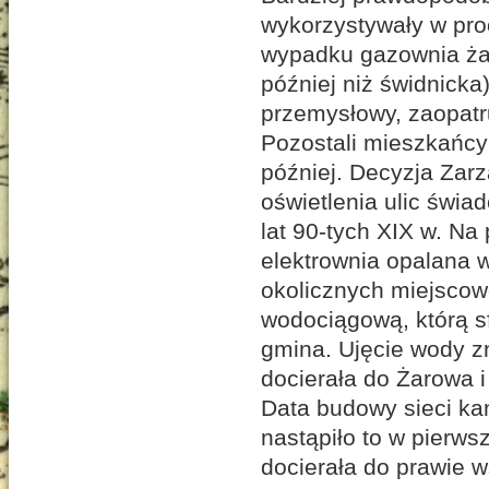
wykorzystywały w pro
wypadku gazownia ża
później niż świdnick
przemysłowy, zaopatru
Pozostali mieszkańcy 
później. Decyzja Zar
oświetlenia ulic świad
lat 90-tych XIX w. Na
elektrownia opalana w
okolicznych miejsco
wodociągową, którą s
gmina. Ujęcie wody z
docierała do Żarowa i
Data budowy sieci ka
nastąpiło to w pierws
docierała do prawie 