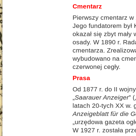
Cmentarz
Pierwszy cmentarz w Ż
Jego fundatorem był K
okazał się zbyt mały 
osady. W 1890 r. Rad
cmentarza. Zrealizow
wybudowano na cment
czerwonej cegły.
Prasa
Od 1877 r. do II wojn
„
Saarauer Anzeiger
” 
latach 20-tych XX w. 
Anzeigeblatt für die
„urzędowa gazeta ogł
W 1927 r. została prz