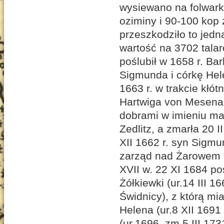
wysiewano na folwark
oziminy i 90-100 kop 
przeszkodziło to jed
wartość na 3702 tala
poślubił w 1658 r. Bar
Sigmunda i córkę Hel
1663 r. w trakcie kłót
Hartwiga von Mesenau
dobrami w imieniu mał
Zedlitz, a zmarła 20 
XII 1662 r. syn Sigmu
zarząd nad Żarowem po
XVII w. 22 XI 1684 p
Żółkiewki (ur.14 III
Świdnicy), z którą mia
Helena (ur.8 XII 169
(ur.1696, zm.5 III 17