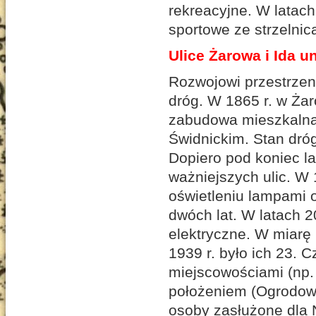
rekreacyjne. W latac
sportowe ze strzelnic
Ulice Żarowa i
Ida u
Rozwojowi przestrzen
dróg. W 1865 r. w Żar
zabudowa mieszkalna 
Świdnickim. Stan dróg
Dopiero pod koniec l
ważniejszych ulic. W 
oświetleniu lampami 
dwóch lat. W latach 2
elektryczne. W miarę
1939 r. było ich 23. 
miejscowościami (np. 
położeniem (Ogrodowa,
osoby zasłużone dla 