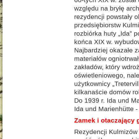
względu na bryłę arc
rezydencji powstały o
przedsiębiorstw Kulmi
rozbiórka huty „Ida”
końca XIX w. wybudowa
Najbardziej okazałe za
materiałów ogniotrwał
zakładów, który wdroż
oświetleniowego, należ
użytkownicy „Tretervi
kilkanaście domów ro
Do 1939 r. Ida und M
Ida und Marienhütte -
Zamek i otaczający 
Rezydencji Kulmizów