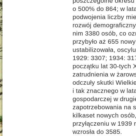
poszczególne okresu p
o 500% do 864; w lat
podwojenia liczby mi
rozwój demograficzny
nim 3380 osób, co ozn
przybyło aż 655 now
ustabilizowała, oscyl
1929: 3307; 1934: 31
początku lat 30-tych
zatrudnienia w żarow
odczuły skutki Wielk
i tak znacznego w la
gospodarczej w drugi
zapotrzebowania na si
kilkaset nowych osób
przyłączeniu w 1939 
wzrosła do 3585.