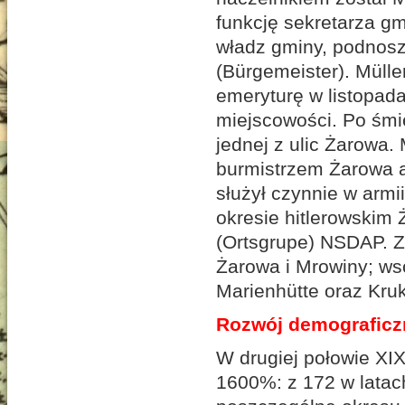
funkcję sekretarza gm
władz gminy, podnosz
(Bürgemeister). Mülle
emeryturę w listopada
miejscowości. Po śm
jednej z ulic Żarowa. 
burmistrzem Żarowa a
służył czynnie w armi
okresie hitlerowskim 
(Ortsgrupe) NSDAP. 
Żarowa i Mrowiny; ws
Marienhütte oraz Kru
Rozwój demograficz
W drugiej połowie XIX
1600%: z 172 w latach