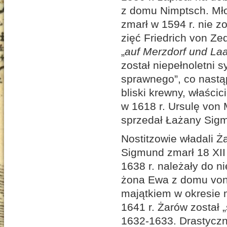
z domu Nimptsch. Mł
zmarł w 1594 r. nie z
zięć Friedrich von Ze
„
auf Merzdorf und La
został niepełnoletni 
sprawnego”, co nastąp
bliski krewny, właścic
w 1618 r. Ursulę von 
sprzedał Łażany Sigm
Nostitzowie władali Ż
Sigmund zmarł 18 XII
1638 r. należały do n
żona Ewa z domu von 
majątkiem w okresie m
1641 r. Żarów został 
1632-1633. Drastyczni