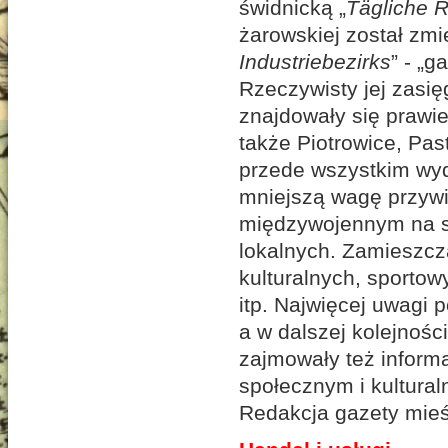
świdnicką „
Tägliche 
żarowskiej został zmi
Industriebezirks
” - „
Rzeczywisty jej zasię
znajdowały się prawie
także Piotrowice, Pa
przede wszystkim wyda
mniejszą wagę przywi
międzywojennym na st
lokalnych. Zamieszcz
kulturalnych, sportow
itp. Najwięcej uwagi
a w dalszej kolejnoś
zajmowały też inform
społecznym i kultura
Redakcja gazety mieśc