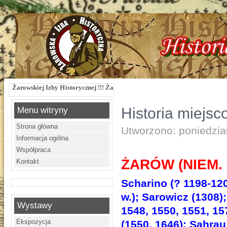
kiej Izby Historycznej !!! Żarowska Izba Historyczna, ul. Dworcowa 3 !!! e-mail
Historia miejsc
Menu witryny
Strona główna
Utworzono: poniedzia
Informacja ogólna
Współpraca
ŻARÓW (
NIEM.
Kontakt
Scharino (? 1198-120
w.); Sarowicz (1308)
Wystawy
1548, 1550, 1551, 15
Ekspozycja
(1550, 1646); Sahrau 