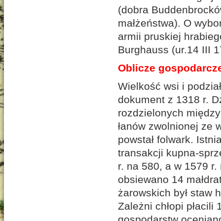
(dobra Buddenbrocków
małżeństwa). O wybor
armii pruskiej hrabi
Burghauss (ur.14 III 1
Oblicze gospodarcze
Wielkość wsi i podział
dokument z 1318 r. D
rozdzielonych między 
łanów zwolnionej ze w
powstał folwark. Istn
transakcji kupna-spr
r. na 580, a w 1579 r
obsiewano 14 małdra
żarowskich był staw 
Zależni chłopi płacil
gospodarstw oceniano