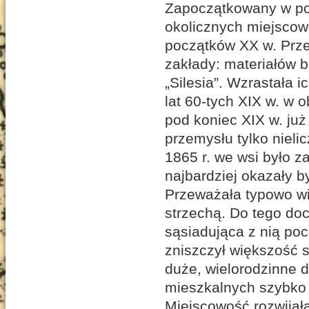
Zapoczątkowany w poł
okolicznych miejscow
początków XX w. Prz
zakłady: materiałów 
„Silesia”. Wzrastała i
lat 60-tych XIX w. w 
pod koniec XIX w. już
przemysłu tylko nieli
1865 r. we wsi było z
najbardziej okazały 
Przeważała typowo wi
strzechą. Do tego doc
sąsiadująca z nią poc
zniszczył większość s
duże, wielorodzinne 
mieszkalnych szybko r
Miejscowość rozwijał