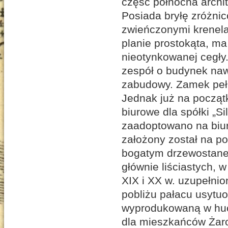
część północna archi
Posiada bryłę zróżnic
zwieńczonymi krenela
planie prostokąta, ma
nieotynkowanej cegły
zespół o budynek naw
zabudowy. Zamek pełni
Jednak już na począt
biurowe dla spółki „S
zaadoptowano na biur
założony został na p
bogatym drzewostane
głównie liściastych, 
XIX i XX w. uzupełni
pobliżu pałacu usytu
wyprodukowaną w huci
dla mieszkańców Żaro