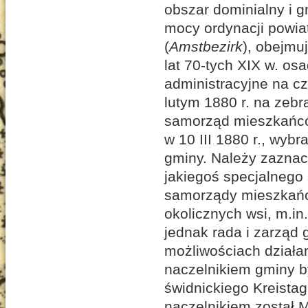
obszar dominialny i 
mocy ordynacji powiat
(
Amstbezirk
), obejmu
lat 70-tych XIX w. os
administracyjne na c
lutym 1880 r. na zebr
samorząd mieszkańcó
w 10 III 1880 r., wyb
gminy. Należy zaznac
jakiegoś specjalnego 
samorządy mieszkańcó
okolicznych wsi, m.in
jednak rada i zarząd
możliwościach działan
naczelnikiem gminy by
świdnickiego Kreista
naczelnikiem został Ma