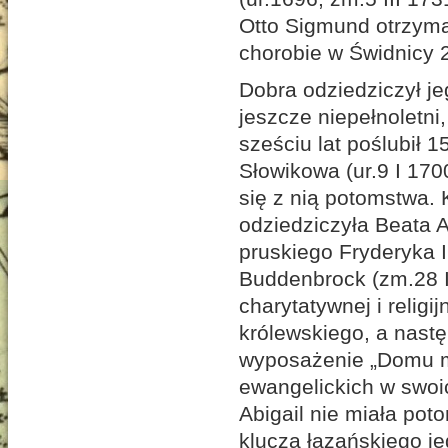
Otto Sigmund otrzymał
chorobie w Świdnicy 2
Dobra odziedziczył jeg
jeszcze niepełnoletni
sześciu lat poślubił 
Słowikowa (ur.9 I 170
się z nią potomstwa. K
odziedziczyła Beata Ab
pruskiego Fryderyka I
Buddenbrock (zm.28 II
charytatywnej i religi
królewskiego, a nast
wyposażenie „Domu mo
ewangelickich w swoi
Abigail nie miała pot
klucza łazańskiego j