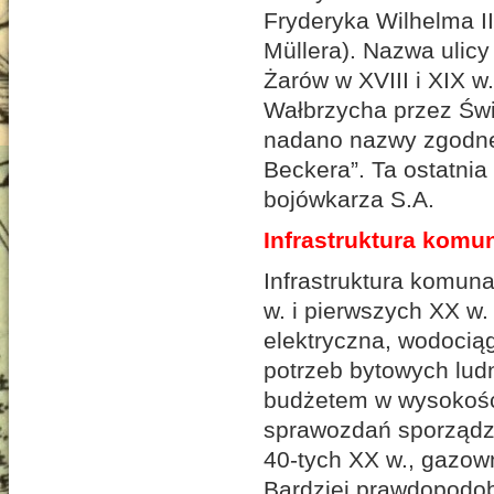
Fryderyka Wilhelma III
Müllera). Nazwa ulic
Żarów w XVIII i XIX w
Wałbrzycha przez Świ
nadano nazwy zgodne
Beckera”. Ta ostatni
bojówkarza S.A.
Infrastruktura komu
Infrastruktura komun
w. i pierwszych XX w.
elektryczna, wodocią
potrzeb bytowych lud
budżetem w wysokości
sprawozdań sporządzo
40-tych XX w., gazow
Bardziej prawdopodob