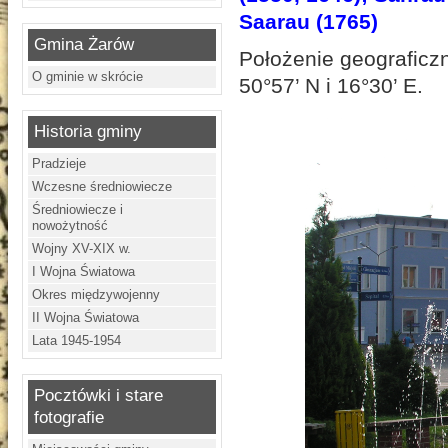
Saarau (1765)
Gmina Żarów
Położenie geograficz
O gminie w skrócie
50°57’ N i 16°30’ E.
Historia gminy
Pradzieje
Wczesne średniowiecze
Średniowiecze i
nowożytność
Wojny XV-XIX w.
I Wojna Światowa
Okres międzywojenny
II Wojna Światowa
Lata 1945-1954
Pocztówki i stare
fotografie