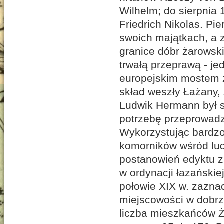
Wilhelm; do sierpnia 
Friedrich Nikolas. Pi
swoich majątkach, a z
granice dóbr żarowski
trwałą przeprawą - j
europejskim mostem ż
skład weszły Łażany, 
Ludwik Hermann był s
potrzebę przeprowadz
Wykorzystując bardzo
komorników wśród lud
postanowień edyktu z 
w ordynacji łazańskie
połowie XIX w. zazna
miejscowości w dobrze
liczba mieszkańców Ż