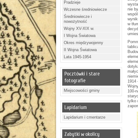
Pradzieje
wysta
nie b
Wczesne średniowiecze
wspól
Średniowiecze i
wynik
nowożytność
w tłu
Wojny XV-XIX w.
decyd
umies
I Wojna Światowa
Pomni
Okres międzywojenny
tabli
II Wojna Światowa
Budow
eleme
Lata 1945-1954
eleme
dotyk
małyc
Pocztówki i stare
niemi
fotografie
1914 
Wojny
Miejscowości gminy
100-n
stary
tylko
zapom
Lapidarium
Lapidarium i cmentarze
Zabytki w okolicy