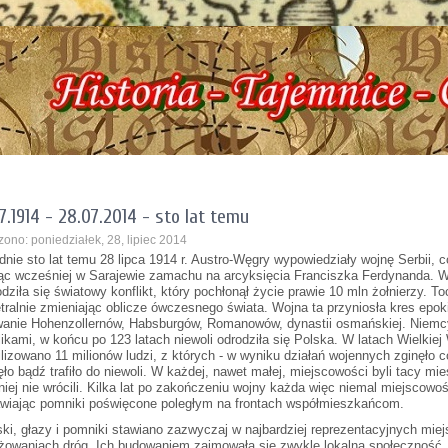
oryczna, ul. Dworcowa 3 !!! e-mail: izbazarow@wp.pl, tel. 537-481-116 !!! Histo
7.1914 - 28.07.2014 - sto lat temu
ono: poniedziałek, 28, lipiec 2014
dnie sto lat temu 28 lipca 1914 r. Austro-Węgry wypowiedziały wojnę Serbii
ąc wcześniej w Sarajewie zamachu na arcyksięcia Franciszka Ferdynanda. W
dziła się światowy konflikt, który pochłonął życie prawie 10 mln żołnierzy. Toc
tralnie zmieniając oblicze ówczesnego świata. Wojna ta przyniosła kres epok
anie Hohenzollernów, Habsburgów, Romanowów, dynastii osmańskiej. Niemcy, T
likami, w końcu po 123 latach niewoli odrodziła się Polska. W latach Wielkiej
lizowano 11 milionów ludzi, z których - w wyniku działań wojennych zginęło c
ęło bądź trafiło do niewoli. W każdej, nawet małej, miejscowości byli tacy mi
 niej nie wrócili. Kilka lat po zakończeniu wojny każda więc niemal miejscowo
wiając pomniki poświęcone poległym na frontach współmieszkańcom.
ski, głazy i pomniki stawiano zazwyczaj w najbardziej reprezentacyjnych miej
żowaniach dróg. Ich budowaniem zajmowała się zwykle lokalna społeczność. 