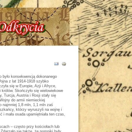
ria - Tajemnice - Odkrycia !!!
, co było konsekwencją dokonanego
ojna z lat 1914-1918 szybko
zyła się w Europie, Azji i Afryce,
i królów. Skończyło się wielowiekowe
urcja, Austria i Rosji stały się
 Wojny do armii niemieckiej
o najmniej 1,8 mln, 1,1 mln zaś
eszkańcy, którzy wyruszyli na wojnę i
ść i mała osada upamiętniała ten czas,
scach – często przy kościołach lub
Zdarzało się także, że pomniki były