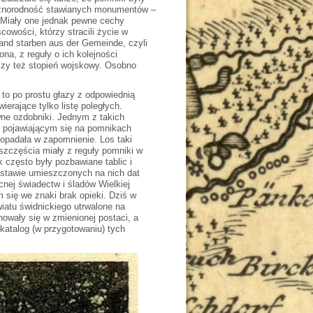
różnorodność stawianych monumentów –
 Miały one jednak pewne cechy
wości, którzy stracili życie w
and starben aus der Gemeinde, czyli
na, z reguły o ich kolejności
czy też stopień wojskowy. Osobno
to po prostu głazy z odpowiednią
erające tylko listę poległych.
wne ozdobniki. Jednym z takich
o pojawiającym się na pomnikach
opadała w zapomnienie. Los taki
szczęścia miały z reguły pomniki w
często były pozbawiane tablic i
dstawie umieszczonych na nich dat
nej świadectw i śladów Wielkiej
 się we znaki brak opieki. Dziś w
atu świdnickiego utrwalone na
chowały się w zmienionej postaci, a
 katalog (w przygotowaniu) tych