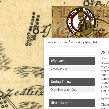
Witamy na stronie Żarowskiej Izby Historycznej !!! Żarowska Izba Hist
28.0
Utworz
Wystawy
Dokła
miesi
Ekspozycja
przero
diame
panow
Gmina Żarów
repub
zmobi
O gminie w skrócie
zagin
już z
wysta
Historia gminy
Obeli
skrzy