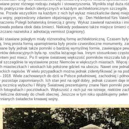
wiane przez różnego rodzaju związki i stowarzyszenia. Wynikła stąd duża 
yło praktycznie dwóch identycznych w każdym architektonicznym szczególe.
ne. Przede wszystkim na każdym z nich był wykaz mieszkańców danej miejsco
u wojny, poprzedzony zdaniem objaśniającym, np.: Den Heldentod fürs Vaterl
maczeniu Polegli bohaterską śmiercią z gminy. Wykaz zawierał nazwiska i imio
owała podana obok data śmierci. Niekiedy podawano także miejsce śmierci 
zczano nazwiska z adnotacją vermisst (zaginiony).
ki stawiane poległym miały różnorodną formę architektoniczną. Czasem były 
cą. Inną prosta formą upamiętnienia były proste czworoboczne monumenty, zawi
ane były jednak także pomniki o bardziej wymyślnej formie, zawierające pe
ntów dekoracyjnych była np. rzeźba leżącego lwa. Innym stosunkowo częst
ntem jest miecz. Po II wojnie światowej większość pomników niszczała lub p
ał szczególnie te wystawione przez Niemców w większych miastach. Więcej 
h miasteczkach i wioskach lub położone gdzieś na uboczu. Nawet one jednak 
eckich napisów. W wielu przypadkach można jednak zidentyfikować je na po
– 1918. Wiele zachowanych do dziś w Polsce południowej, zachodniej i północ
 pozostaje zapomnianych. Ich stan jest na ogół dobry, jednak czasem daje im
ą rocznicę wybuchu I Wojny Światowej prezentujemy znane Nam pomniki powi
ch fotografiach i pocztówkach. Większość z nich już nie istnieje, niektóre za
 nieliczne dotrwały do chwili obecnej. Jeszcze w tym roku opublikujemy pełen
nianych świadectw krwawej wojny.