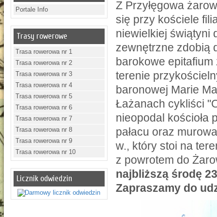
Z Przyłęgowa żarows
Portale Info
się przy kościele fi
niewielkiej świątyni
Trasy rowerowe
zewnętrzne zdobią d
Trasa rowerowa nr 1
barokowe epitafium 
Trasa rowerowa nr 2
terenie przykoście
Trasa rowerowa nr 3
Trasa rowerowa nr 4
baronowej Marie Mat
Trasa rowerowa nr 5
Łażanach cykliści "
Trasa rowerowa nr 6
nieopodal kościoła p
Trasa rowerowa nr 7
pałacu oraz murowa
Trasa rowerowa nr 8
Trasa rowerowa nr 9
w., który stoi na t
Trasa rowerowa nr 10
z powrotem do Żaro
najbliższą środę 23
Licznik odwiedzin
Zapraszamy do udzi