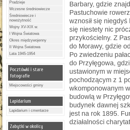
Pradzieje
Barbary, gdzie znaj
Wczesne średniowiecze
Pastuchowie rowerzy
Średniowiecze i
wznosił się niegdyś 
nowożytność
Wojny XV-XIX w.
się niestety nic pr
I Wojna Światowa
przykościelny. Z Pas
Okres międzywojenny
do Morawy, gdzie od
II Wojna Światowa
Po zwiedzeniu pała
Lata 1945-1954
do Przyłęgowa, gdzi
Pocztówki i stare
ustawionym w miejs
fotografie
pochodzącym z 1 po
Miejscowości gminy
wkomponowanym w ci
budowlą w Przyłęgo
Lapidarium
budynek dawnej szk
Lapidarium i cmentarze
jest na rok 1895. F
działalności charyt
Zabytki w okolicy