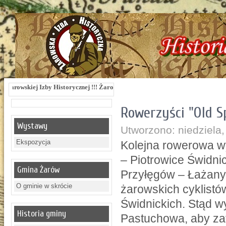
y Historycznej !!! Żarowska Izba Historyczna, ul. Dworcowa 3 !!! e-mail: izbaza
Rowerzyści "Old 
Wystawy
Utworzono: niedziela,
Ekspozycja
Kolejna rowerowa w
– Piotrowice Świdn
Gmina Żarów
Przyłęgów – Łażany
O gminie w skrócie
żarowskich cyklist
Świdnickich. Stąd w
Historia gminy
Pastuchowa, aby zat