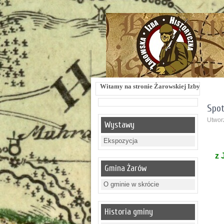
Witamy na stronie Żarowskiej Izby Historycznej !
Spot
Utworz
Wystawy
Ekspozycja
z 
Gmina Żarów
O gminie w skrócie
Historia gminy