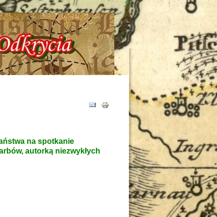
537-481-116 !!! Historia - Tajemnice - Odkrycia !!!
Państwa na spotkanie
arbów, autorką niezwykłych