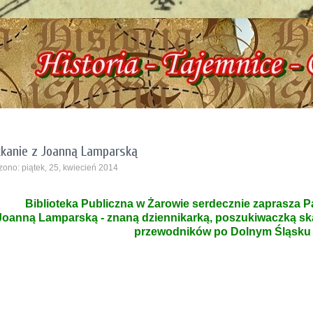
!! Żarowska Izba Historyczna, ul. Dworcowa 3 !!! e-mail: izbazarow@wp.pl, tel. 
kanie z Joanną Lamparską
ono: piątek, 25, kwiecień 2014
Biblioteka Publiczna w Żarowie serdecznie zaprasza 
Joanną Lamparską - znaną dziennikarką, poszukiwaczką sk
przewodników po Dolnym Śląsku