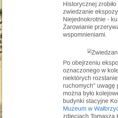
Historycznej zrobiło 
zwiedzanie ekspozy
Niejednokrotnie - ku
Żarowianie przerywa
wspomnieniami.
Po obejrzeniu ekspoz
oznaczonego w kolej
niektórych rozstani
ruchomych" uwagę p
można było kolejowe
budynki stacyjne K
Muzeum w Wałbrzy
zdjęciach Tomasza 