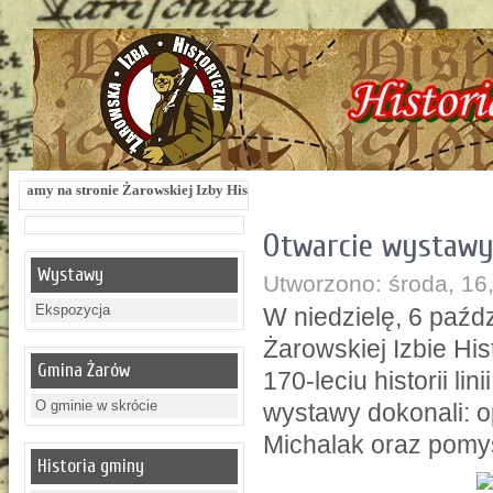
onie Żarowskiej Izby Historycznej !!! Żarowska Izba Historyczna, ul. Dworcowa 
Otwarcie wystawy 
Wystawy
Utworzono: środa, 16
Ekspozycja
W niedzielę, 6 paźd
Żarowskiej Izbie Hi
Gmina Żarów
170-leciu historii l
O gminie w skrócie
wystawy dokonali: 
Michalak oraz pomy
Historia gminy