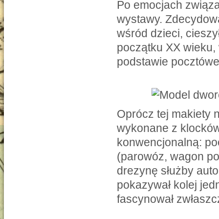
Po emocjach związa
wystawy. Zdecydowa
wśród dzieci, ciesz
początku XX wieku,
podstawie pocztówek
Oprócz tej makiety n
wykonane z klocków.
konwencjonalną: poc
(parowóz, wagon poc
drezynę służby auto
pokazywał kolej jed
fascynował zwłaszc