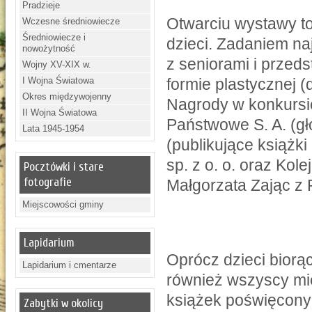
Pradzieje
Otwarciu wystawy t
Wczesne średniowiecze
Średniowiecze i
dzieci. Zadaniem n
nowożytność
z seniorami i przed
Wojny XV-XIX w.
I Wojna Światowa
formie plastycznej (d
Okres międzywojenny
Nagrody w konkursie
II Wojna Światowa
Państwowe S. A. (g
Lata 1945-1954
(publikujące książki
sp. z o. o. oraz Kol
Pocztówki i stare
fotografie
Małgorzata Zając z 
Miejscowości gminy
Lapidarium
Oprócz dzieci biorąc
Lapidarium i cmentarze
również wszyscy mi
książek poświęconyc
Zabytki w okolicy