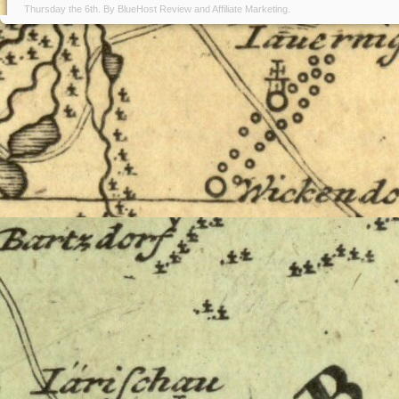
Thursday the 6th. By
BlueHost Review
and
Affiliate Marketing
.