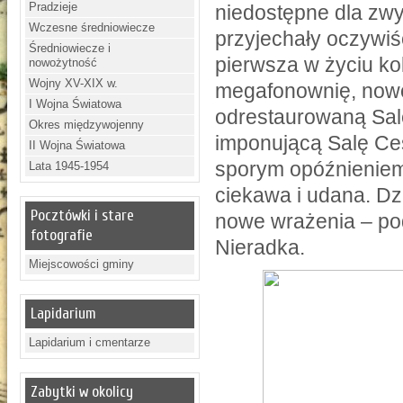
Pradzieje
niedostępne dla zwy
Wczesne średniowiecze
przyjechały oczywiśc
Średniowiecze i
pierwsza w życiu ko
nowożytność
Wojny XV-XIX w.
megafonownię, nowo
I Wojna Światowa
odrestaurowaną Sal
Okres międzywojenny
imponującą Salę Ce
II Wojna Światowa
sporym opóźnieniem
Lata 1945-1954
ciekawa i udana. Dz
Pocztówki i stare
nowe wrażenia – po
fotografie
Nieradka.
Miejscowości gminy
Lapidarium
Lapidarium i cmentarze
Zabytki w okolicy