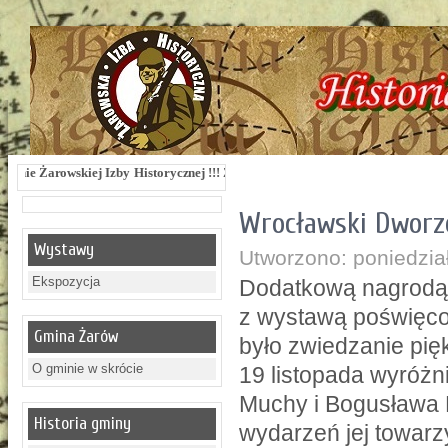
j Izby Historycznej !!! Żarowska Izba Historyczna, ul. Dworcowa 3 !!! e-mail: i
Wrocławski Dworz
Wystawy
Utworzono: poniedział
Ekspozycja
Dodatkową nagrodą 
z wystawą poświęco
Gmina Żarów
było zwiedzanie pi
O gminie w skrócie
19 listopada wyróżn
Muchy i Bogusława 
Historia gminy
wydarzeń jej towar