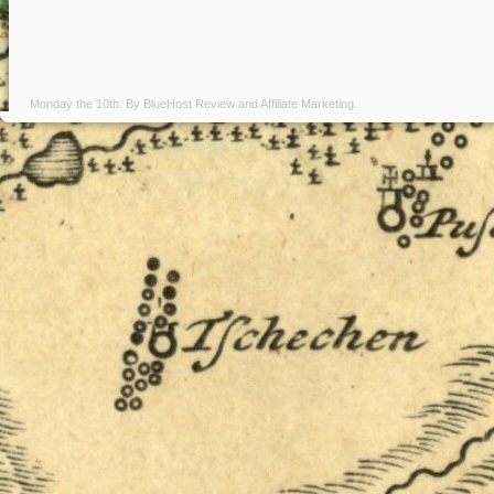
Monday the 10th. By
BlueHost Review
and
Affiliate Marketing
.