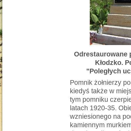
Odrestaurowane p
Kłodzko. Po
"Poległych uc
Pomnik żołnierzy po
kiedyś także w miej
tym pomniku czerpie
latach 1920-35. Obie
wzniesionego na po
kamiennym murkiem.