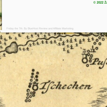
© 2022 Ż
Friday the 7th. By
BlueHost Review
and
Affiliate Marketing
.