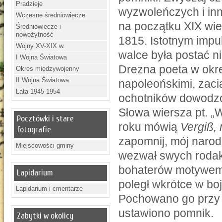
Pradzieje
wyzwoleńczych i in
Wczesne średniowiecze
na początku XIX wie
Średniowiecze i
nowożytność
1815. Istotnym impu
Wojny XV-XIX w.
walce była postać n
I Wojna Światowa
Drezna poeta w okr
Okres międzywojenny
II Wojna Światowa
napoleońskimi, zac
Lata 1945-1954
ochotników dowodzo
Słowa wiersza pt. 
Pocztówki i stare
roku mówią
Vergiß, 
fotografie
zapomnij, mój narod
Miejscowości gminy
wezwał swych rodak
bohaterów motywem 
Lapidarium
poległ wkrótce w bo
Lapidarium i cmentarze
Pochowano go przy 
ustawiono pomnik.
Zabytki w okolicy