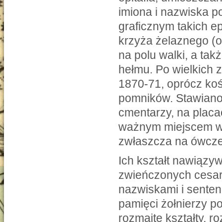
imiona i nazwiska 
graficznym takich ep
krzyża żelaznego (
na polu walki, a ta
hełmu. Po wielkich 
1870-71, oprócz koś
pomników. Stawiano 
cmentarzy, na placa
ważnym miejscem w 
zwłaszcza na ówcz
Ich kształt nawiązy
zwieńczonych cesar
nazwiskami i senten
pamięci żołnierzy po
rozmaite kształty, 