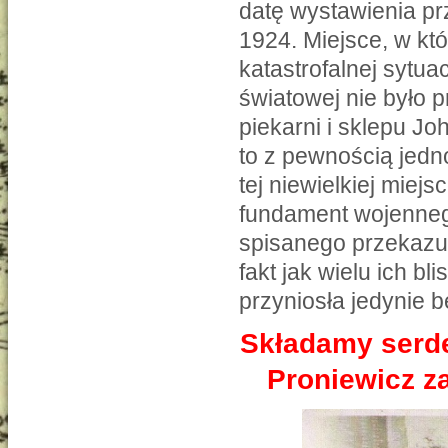
datę wystawienia pr
1924. Miejsce, w kt
katastrofalnej sytua
światowej nie było
piekarni i sklepu J
to z pewnością jedn
tej niewielkiej mie
fundament wojenneg
spisanego przekazu 
fakt jak wielu ich bl
przyniosła jedynie 
Składamy serd
Proniewicz za