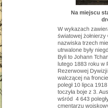
Na miejscu st
dr
W wykazach zawieraj
światowej żołnierzy
nazwiska trzech mi
utrwalone były nieg
Byli to Johann Tcha
lutego 1883 roku w
Rezerwowej Dywizji 
walczącej na fronci
poległ 10 lipca 1918
toczyła boje z 3. Au
wśród 4 643 poległ
cmentarzu wojskowy