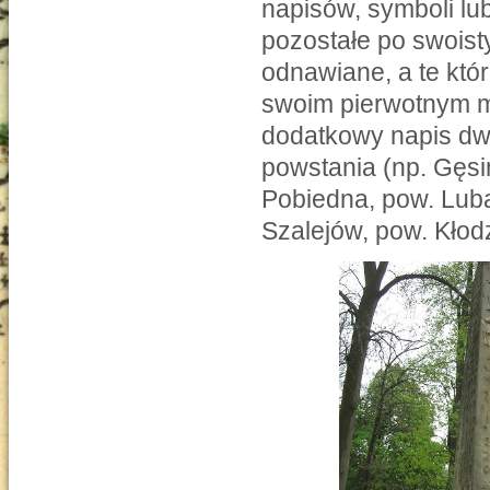
napisów, symboli lub
pozostałe po swoist
odnawiane, a te któ
swoim pierwotnym m
dodatkowy napis dw
powstania (np. Gęsin
Pobiedna, pow. Luba
Szalejów, pow. Kłod