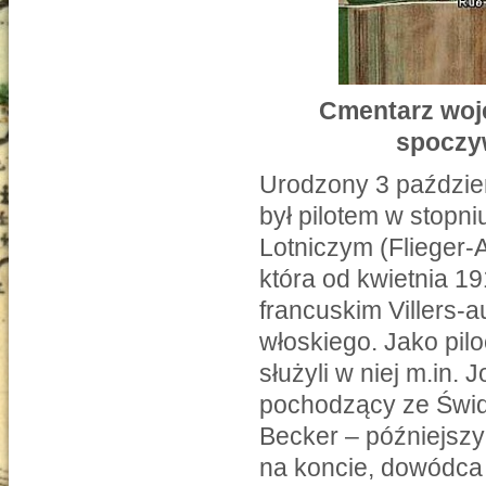
Cmentarz woje
spoczy
Urodzony 3 paździe
był pilotem w stopni
Lotniczym (Flieger-A
która od kwietnia 1
francuskim Villers-a
włoskiego. Jako pil
służyli w niej m.in.
pochodzący ze Świd
Becker – późniejszy
na koncie, dowódca 