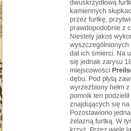
dwuskrzydłową furt
kamiennych słupkach
przez furtkę, przyt
prawdopodobnie z cz
Niestety jakoś wykon
wyszczególnionych 
dat ich śmierci. Na
się jednak zarysu 1
miejscowości
Preils
dębu. Pod płytą zaw
wyrzeźbiony hełm z
pomnik ten podzieli
znajdujących się na
Pozostawiono jedna
żelazną furtką. W t
krzyż. Przez wiele 