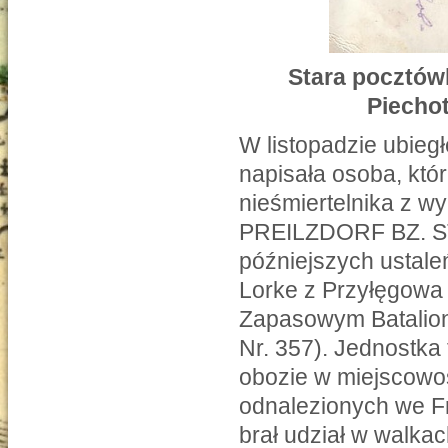
Stara pocztówk
Piechot
W listopadzie ubieg
napisała osoba, któ
nieśmiertelnika z
PREILZDORF BZ. ST
późniejszych ustale
Lorke z Przyłęgowa 
Zapasowym Batalioni
Nr. 357). Jednostka
obozie w miejscowoś
odnalezionych we Fr
brał udział w walka