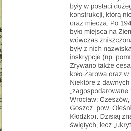
były w postaci duże
konstrukcji, którą n
oraz miecza. Po 194
było miejsca na Zie
wówczas zniszczona
były z nich nazwiska
inskrypcje (np. pom
Zrywano także cesar
koło Żarowa oraz w
Niektóre z dawnych
„zagospodarowane" n
Wrocław; Czeszów, p
Goszcz, pow. Oleśni
Kłodzko). Dzisiaj zna
świętych, lecz „ukr