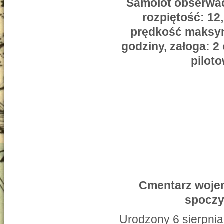
Samolot obserwac
rozpiętość: 12
prędkość maksyma
godziny, załoga: 2
pilot
Cmentarz wojen
spoczy
Urodzony 6 sierpnia