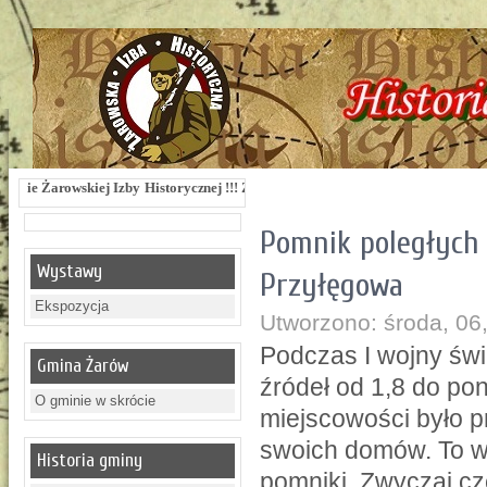
zby Historycznej !!! Żarowska Izba Historyczna, ul. Dworcowa 3 !!! e-mail: izba
Pomnik poległych 
Wystawy
Przyłęgowa
Ekspozycja
Utworzono: środa, 06
Podczas I wojny świ
Gmina Żarów
źródeł od 1,8 do po
O gminie w skrócie
miejscowości było pr
swoich domów. To wł
Historia gminy
pomniki. Zwyczaj c