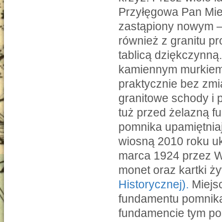
Przyłęgowa Pan Miec
zastąpiony nowym 
również z granitu p
tablicą dziękczynn
kamiennym murkiem, 
praktycznie bez zm
granitowe schody i 
tuż przed żelazną fu
pomnika upamiętnia
wiosną 2010 roku uk
marca 1924 przez Wa
monet oraz kartki 
Historycznej).
Miejs
fundamentu pomnika
fundamencie tym pos