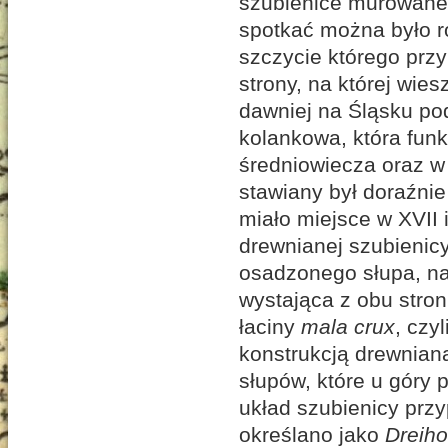
szubienice murowane. 
spotkać można było ró
szczycie którego przy
strony, na której wie
dawniej na Śląsku p
kolankowa, która fun
średniowiecza oraz w
stawiany był doraźnie
miało miejsce w XVII
drewnianej szubienic
osadzonego słupa, n
wystająca z obu stro
łaciny
mala crux
, czy
konstrukcją drewnian
słupów, które u góry 
układ szubienicy prz
określano jako
Dreiho