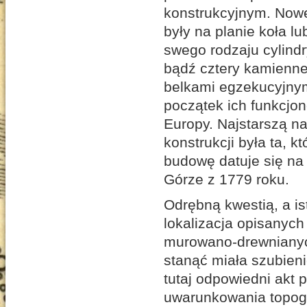
konstrukcyjnym. Nowe
były na planie koła l
swego rodzaju cylindr
bądź cztery kamienne
belkami egzekucyjnym
początek ich funkcjo
Europy. Najstarszą n
konstrukcji była ta, 
budowę datuje się na 
Górze z 1779 roku.
Odrębną kwestią, a is
lokalizacja opisanych
murowano-drewnianyc
stanąć miała szubien
tutaj odpowiedni akt 
uwarunkowania topogr