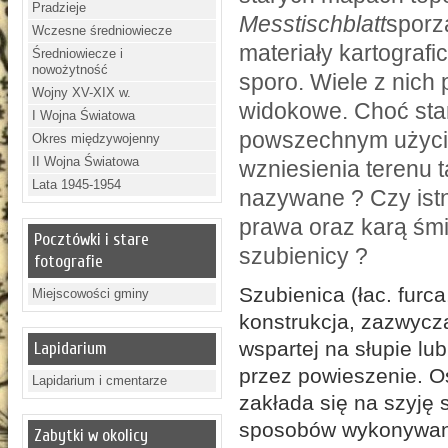
Pradzieje
Messtischblatt
sporz
Wczesne średniowiecze
materiały kartografi
Średniowiecze i
nowożytność
sporo. Wiele z nich
Wojny XV-XIX w.
widokowe. Choć sta
I Wojna Światowa
powszechnym użyciu
Okres międzywojenny
II Wojna Światowa
wzniesienia terenu t
Lata 1945-1954
nazywane ? Czy istn
prawa oraz karą śm
Pocztówki i stare
szubienicy ?
fotografie
Szubienica (łac. furca
Miejscowości gminy
konstrukcja, zazwycz
wspartej na słupie lu
Lapidarium
przez powieszenie. 
Lapidarium i cmentarze
zakłada się na szyję 
sposobów wykonywania
Zabytki w okolicy