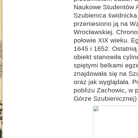
Naukowe Studentów A
Szubienica świdnicka,
przeniesiono ją na W
Wrocławskiej. Chronol
połowie XIX wieku. E
1645 i 1652. Ostatnią
obiekt stanowiła cyli
spiętymi belkami egz
znajdowała się na Sz
oraz jak wyglądała. P
pobliżu Zachowic, w p
Górze Szubienicznej) 