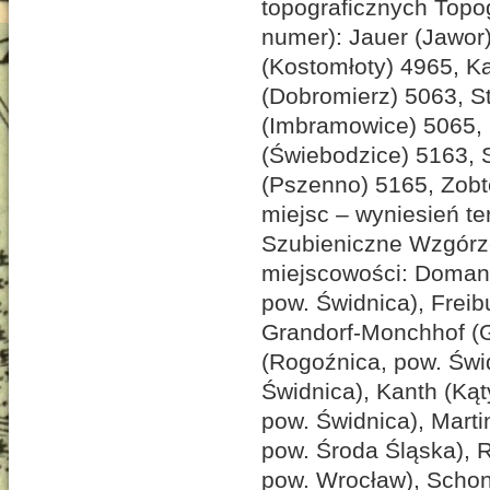
topograficznych Topo
numer): Jauer (Jawor
(Kostomłoty) 4965, K
(Dobromierz) 5063, S
(Imbramowice) 5065, 
(Świebodzice) 5163, 
(Pszenno) 5165, Zobt
miejsc – wyniesień te
Szubieniczne Wzgórze
miejscowości: Domanz
pow. Świdnica), Freib
Grandorf-Monchhof (
(Rogoźnica, pow. Świ
Świdnica), Kanth (Ką
pow. Świdnica), Mart
pow. Środa Śląska), R
pow. Wrocław), Scho