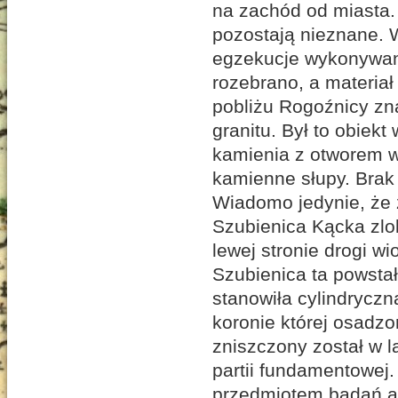
na zachód od miasta. O
pozostają nieznane. 
egzekucje wykonywano
rozebrano, a materiał
pobliżu Rogoźnicy zn
granitu. Był to obiek
kamienia z otworem w
kamienne słupy. Brak 
Wiadomo jedynie, że z
Szubienica Kącka zlo
lewej stronie drogi w
Szubienica ta powsta
stanowiła cylindryczn
koronie której osadzo
zniszczony został w 
partii fundamentowej.
przedmiotem badań a