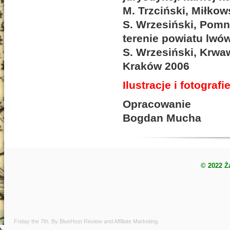
M. Trzciński, Miłkow
S. Wrzesiński, Pomn
terenie powiatu lwów
S. Wrzesiński, Krwaw
Kraków 2006
Ilustracje i fotograf
Opracowanie
Bogdan Mucha
© 2022 Ż
Friday the 7th. By
BlueHost Review
and
Affiliate Marketing
.