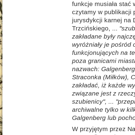
funkcje musiała stać
czytamy w publikacji 
jurysdykcji karnej na 
Trzcińskiego, ...
"szub
zakładane były najcz
wyróżniały je pośród
funkcjonujących na t
poza granicami miast
nazwach: Galgenberg
Straconka (Miłków), C
zakładać, iż każde w
związane jest z rzec
szubienicy", ... "pr
archiwalne tylko w ki
Galgenberg lub pocho
W przyjętym przez N