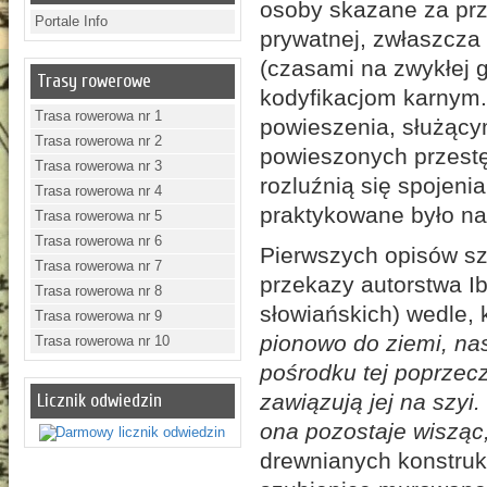
osoby skazane za pr
Portale Info
prywatnej, zwłaszcza
(czasami na zwykłej 
Trasy rowerowe
kodyfikacjom karnym
Trasa rowerowa nr 1
powieszenia, służący
Trasa rowerowa nr 2
powieszonych przestęp
Trasa rowerowa nr 3
rozluźnią się spojeni
Trasa rowerowa nr 4
praktykowane było na 
Trasa rowerowa nr 5
Trasa rowerowa nr 6
Pierwszych opisów sz
Trasa rowerowa nr 7
przekazy autorstwa I
Trasa rowerowa nr 8
słowiańskich) wedle, k
Trasa rowerowa nr 9
pionowo do ziemi, nas
Trasa rowerowa nr 10
pośrodku tej poprzecz
zawiązują jej na szyi.
Licznik odwiedzin
ona pozostaje wisząc,
drewnianych konstrukc