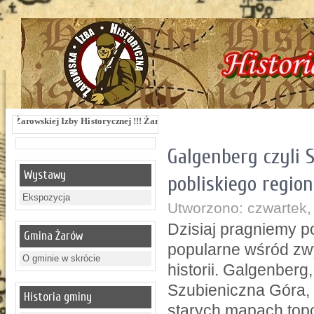
kiej Izby Historycznej !!! Żarowska Izba Historyczna, ul. Dworcowa 3 !!! e-mai
Galgenberg czyli 
Wystawy
pobliskiego regio
Ekspozycja
Utworzono: czwartek,
Dzisiaj pragniemy p
Gmina Żarów
popularne wśród zw
O gminie w skrócie
historii. Galgenberg
Szubieniczna Góra,
Historia gminy
starych mapach top