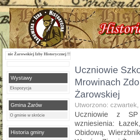
Historycznej !!! Żarowska Izba Historyczna, ul. Dworcowa 3 !!! e-mail: izbazaro
Uczniowie Szko
Wystawy
Mrowinach Zdo
Ekspozycja
Żarowskiej
Utworzono: czwartek,
Gmina Żarów
Uczniowie z SP 
O gminie w skrócie
wzniesienia: Łazek
Obidową, Wierzbnik
Historia gminy