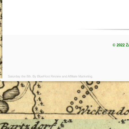
© 2022 Ż
Saturday the 8th. By
BlueHost Review
and
Affiliate Marketing
.