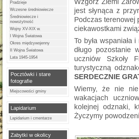
Wzgórz Ziemi Żarow
Pradzieje
jest słynąca z przy
Wczesne średniowiecze
Średniowiecze i
Podczas terenowej p
nowożytność
ciekawostkami zwią
Wojny XV-XIX w.
I Wojna Światowa
To była wspaniała i
Okres międzywojenny
długo pozostanie 
II Wojna Światowa
uczniów Szkoły F
Lata 1945-1954
turystyczną odzna
Pocztówki i stare
SERDECZNIE GR
fotografie
Wiemy, że nie nie
Miejscowości gminy
wakacjach ucznio
kolejnej odznaki, 
Lapidarium
Życzymy powodzenia
Lapidarium i cmentarze
Zabytki w okolicy