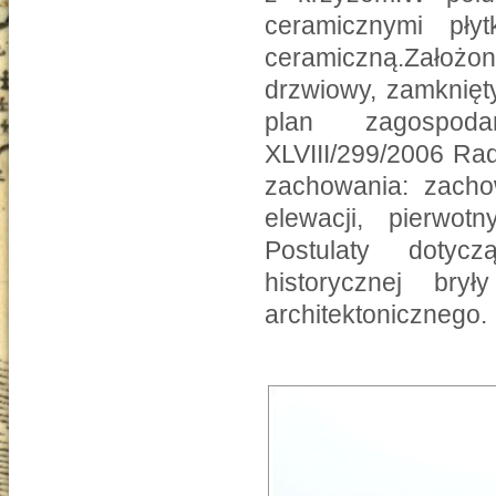
ceramicznymi pł
ceramiczną.Założo
drzwiowy, zamknięt
plan zagospoda
XLVIII/299/2006 Rad
zachowania: zacho
elewacji, pierwotn
Postulaty dotyc
historycznej bry
architektonicznego.