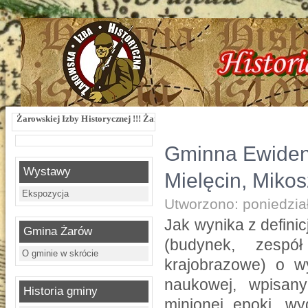
Izby Historycznej !!! Żarowska Izba Historyczna, ul. Dworcowa 3 !!! e-mail: iz
Gminna Ewidenc
Wystawy
Mielęcin, Miko
Ekspozycja
Utworzono: poniedział
Jak wynika z definic
Gmina Żarów
(budynek, zespó
O gminie w skrócie
krajobrazowe) o wy
naukowej, wpisany
Historia gminy
minionej epoki, wy