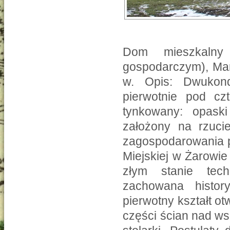
Dom mieszkalny
gospodarczym), Marc
w. Opis: Dwukond
pierwotnie pod cz
tynkowany: opaski
założony na rzuci
zagospodarowania p
Miejskiej w Żarowie
złym stanie tec
zachowana histor
pierwotny kształt ot
części ścian nad ws