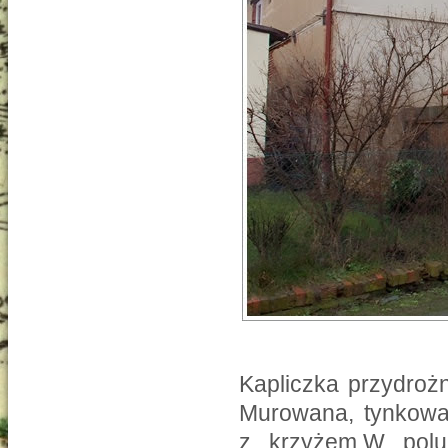
Kapliczka przydrożn
Murowana, tynkowan
z krzyżem.W polu 