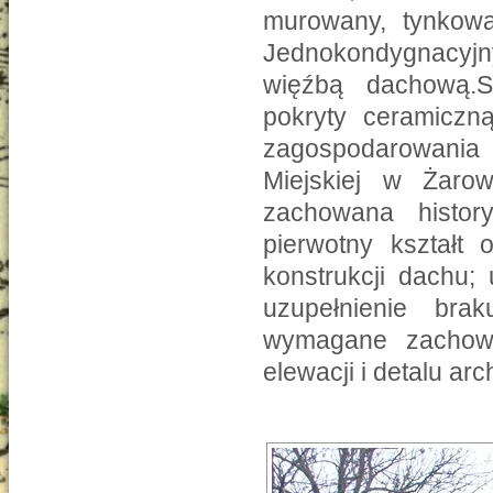
murowany, tynkowa
Jednokondygnacyjn
więźbą dachową.
pokryty ceramiczn
zagospodarowania 
Miejskiej w Żaro
zachowana histor
pierwotny kształt 
konstrukcji dachu; 
uzupełnienie bra
wymagane zachowan
elewacji i detalu ar