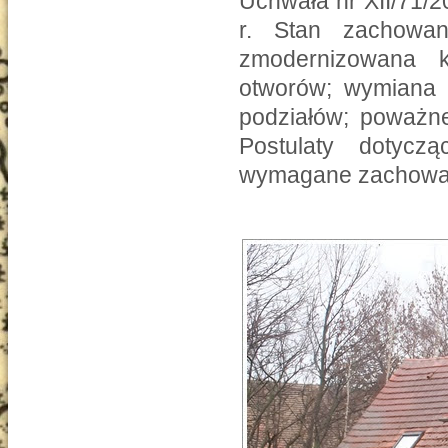
Uchwała nr XII/71/2
r. Stan zachowan
zmodernizowana k
otworów; wymiana s
podziałów; poważne
Postulaty dotycz
wymagane zachowani