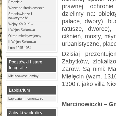
Pradzieje
prawnej ochronie 
Wczesne średniowiecze
dzielimy na: obiekt
Średniowiecze i
nowożytność
pałace, dwory), bu
Wojny XV-XIX w.
ratusze, dworce), 
I Wojna Światowa
ciśnień, mosty, mły
Okres międzywojenny
II Wojna Światowa
urbanistyczne, place
Lata 1945-1954
Dzisiaj prezentu
Zabytków, zlokali
Pocztówki i stare
fotografie
Żarów. Są nimi: Ma
Mielęcin (wzm. 1310
Miejscowości gminy
1300 r. jako villa Nic
Lapidarium
Lapidarium i cmentarze
Marcinowiczki – G
Zabytki w okolicy