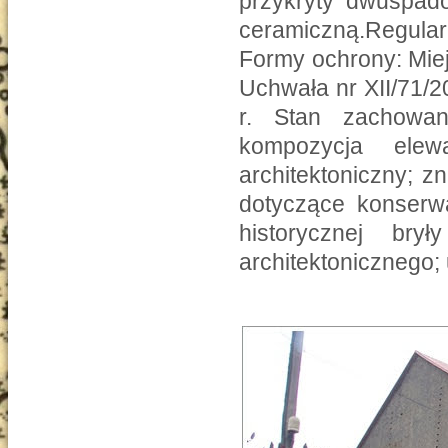
przykryty dwuspa
ceramiczną.Regula
Formy ochrony: Mie
Uchwała nr XII/71/2
r. Stan zachowan
kompozycja elew
architektoniczny; zn
dotyczące konserwa
historycznej bry
architektonicznego; 