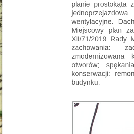
planie prostokąta 
jednoprzejazdow
wentylacyjne. Dac
Miejscowy plan za
XII/71/2019 Rady M
zachowania: za
zmodernizowana k
otworów; spękania
konserwacji: remon
budynku.