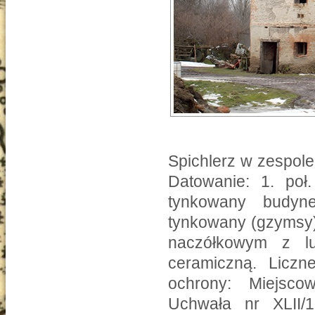
Spichlerz w zespol
Datowanie: 1. poł
tynkowany budyn
tynkowany (gzymsy).
naczółkowym z lu
ceramiczną. Liczn
ochrony: Miejsco
Uchwała nr XLII/