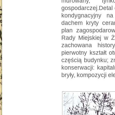
murowany, tyn
gospodarczej.Detal 
kondygnacyjny na
dachem kryty cera
plan zagospodarow
Rady Miejskiej w Ż
zachowana histor
pierwotny kształt o
częścią budynku; z
konserwacji: kapit
bryły, kompozycji el