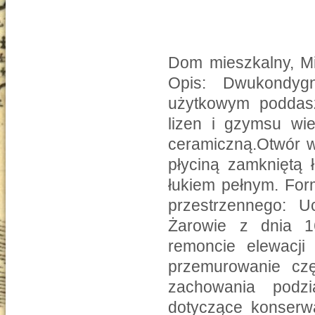
Dom mieszkalny, Mi
Opis: Dwukondyg
użytkowym poddasz
lizen i gzymsu wi
ceramiczną.Otwór w
płyciną zamkniętą
łukiem pełnym. For
przestrzennego: U
Żarowie z dnia 1
remoncie elewacji 
przemurowanie czę
zachowania podzi
dotyczące konserwa