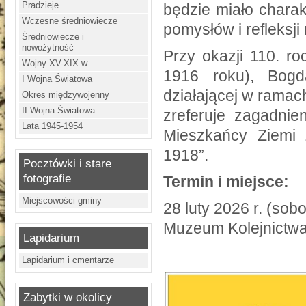
Pradzieje
będzie miało charak
Wczesne średniowiecze
pomysłów i refleksj
Średniowiecze i
nowożytność
Przy okazji 110. r
Wojny XV-XIX w.
1916 roku), Bogd
I Wojna Światowa
działającej w ramac
Okres międzywojenny
II Wojna Światowa
zreferuje zagadnie
Lata 1945-1954
Mieszkańcy Ziemi 
1918”.
Pocztówki i stare
fotografie
Termin i miejsce:
Miejscowości gminy
28 luty 2026 r. (sob
Muzeum Kolejnictwa
Lapidarium
Lapidarium i cmentarze
Zabytki w okolicy