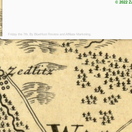
© 2022 Ż
Friday the 7th. By
BlueHost Review
and
Affiliate Marketing
.