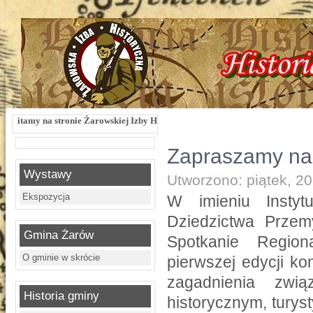
 na stronie Żarowskiej Izby Historycznej !!! Żarowska Izba Historyczna, ul. Dwo
Zapraszamy na 
Wystawy
Utworzono: piątek, 20
Ekspozycja
W imieniu Instyt
Dziedzictwa Przem
Gmina Żarów
Spotkanie Region
O gminie w skrócie
pierwszej edycji ko
zagadnienia zw
Historia gminy
historycznym, turys