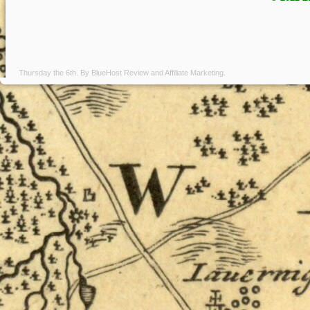
Thursday the 6th. By
BlueHost Review
and
Affiliate Marketing
.