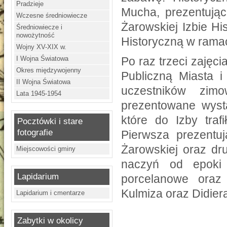
Pradzieje
Mucha, prezentując
Wczesne średniowiecze
Żarowskiej Izbie Hi
Średniowiecze i
nowożytność
Historyczną w ramach
Wojny XV-XIX w.
I Wojna Światowa
Po raz trzeci zajęci
Okres międzywojenny
Publiczną Miasta 
II Wojna Światowa
uczestników zim
Lata 1945-1954
prezentowane wyst
które do Izby traf
Pocztówki i stare
fotografie
Pierwsza prezentuj
Żarowskiej oraz dr
Miejscowości gminy
naczyń od epoki 
Lapidarium
porcelanowe ora
Kulmiza oraz Didier
Lapidarium i cmentarze
Zabytki w okolicy