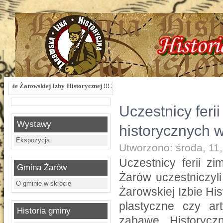
Historycznej !!! Żarowska Izba Historyczna, ul. Dworcowa 3 !!! e-mail: izbazaro
Uczestnicy feri
Wystawy
historycznych w
Ekspozycja
Utworzono: środa, 11,
Uczestnicy ferii z
Gmina Żarów
Żarów uczestniczyl
O gminie w skrócie
Żarowskiej Izbie His
plastyczne czy ar
Historia gminy
zabawę. Historycz