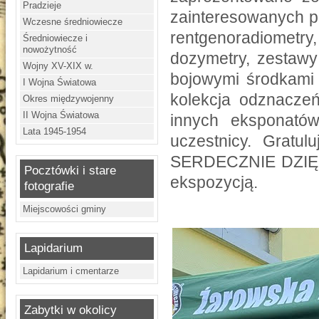
Pradzieje
zainteresowanych pr
Wczesne średniowiecze
rentgenoradiometr
Średniowiecze i
nowożytność
dozymetry, zestaw
Wojny XV-XIX w.
bojowymi środkami tr
I Wojna Światowa
kolekcja odznaczeń
Okres międzywojenny
II Wojna Światowa
innych eksponatów
Lata 1945-1954
uczestnicy. Gratul
SERDECZNIE DZIĘ
Pocztówki i stare
ekspozycją.
fotografie
Miejscowości gminy
Lapidarium
Lapidarium i cmentarze
Zabytki w okolicy