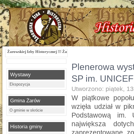
 Historycznej !!! Żarowska Izba Historyczna, ul. Dworcowa 3 !!! e-mail: izbaza
Plenerowa wyst
Wystawy
SP im. UNICEF
Ekspozycja
Utworzono: piątek, 1
W piątkowe popołu
Gmina Żarów
wzięła udział w pi
O gminie w skrócie
Podstawową im. 
największa dotyc
Historia gminy
zaprezentowane zos