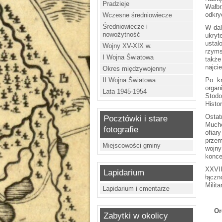
Pradzieje
Wałbr
odkry
Wczesne średniowiecze
Średniowiecze i
W dal
nowożytność
ukryt
ustal
Wojny XV-XIX w.
rzyms
I Wojna Światowa
także
najci
Okres międzywojenny
II Wojna Światowa
Po kr
organ
Lata 1945-1954
Stodo
Histo
Ostat
Pocztówki i stare
Muchę
fotografie
ofiar
przem
Miejscowości gminy
wojny
konce
XXVII
Lapidarium
łączn
Milit
Lapidarium i cmentarze
Or
Zabytki w okolicy