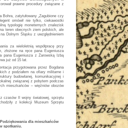
zorował prawne procedury związane z
na Bohra, zatytułowany „Zagubione czy
gent omówił nie tylko, ciekawostki
ną typologię moneternych znalezisk
na teren obecnych ziem polskich, ale
 na Dolnym Śląsku z uwzględnieniem
ania za wieloletnią współpracę przy
ym, złożone na ręce pana Eugeniusza
ca pana Eugeniusza z Żarowską Izbą
wa już od 15 lat.
zentacja przygotowana przez Bogdana
kich z podziałem na ofiary militarne i
truktury budowlanej, komunikacyjnej i
lokalnej związanej z pobytem podczas
łych mieszkańców – więźniów obozów
 z czasów II wojny światowej, sprzętu
ochodziły z kolekcji Muzeum Sprzętu
ne Podziękowania dla mieszkańców
w spotkaniu.