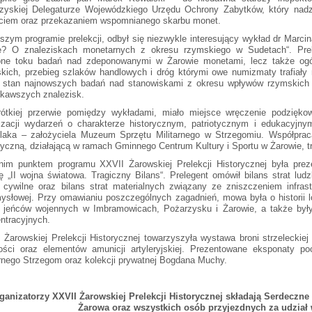
zyskiej Delegaturze Wojewódzkiego Urzędu Ochrony Zabytków, który nad
ciem oraz przekazaniem wspomnianego skarbu monet.
szym programie prelekcji, odbył się niezwykle interesujący wykład dr Marci
e? O znaleziskach monetarnych z okresu rzymskiego w Sudetach“. Prele
one toku badań nad zdeponowanymi w Żarowie monetami, lecz także ogól
kich, przebieg szlaków handlowych i dróg którymi owe numizmaty trafiały 
 stan najnowszych badań nad stanowiskami z okresu wpływów rzymskich
ekawszych znalezisk.
ótkiej przerwie pomiędzy wykładami, miało miejsce wręczenie podziękow
izacji wydarzeń o charakterze historycznym, patriotycznym i edukacyjn
laka – założyciela Muzeum Sprzętu Militarnego w Strzegomiu. Współpra
ryczną, działającą w ramach Gminnego Centrum Kultury i Sportu w Żarowie, tr
nim punktem programu XXVII Żarowskiej Prelekcji Historycznej była pre
 „II wojna światowa. Tragiczny Bilans“. Prelegent omówił bilans strat ludz
y cywilne oraz bilans strat materialnych związany ze zniszczeniem infras
ysłowej. Przy omawianiu poszczególnych zagadnień, mowa była o historii 
 jeńców wojennych w Imbramowicach, Pożarzysku i Żarowie, a także by
ntracyjnych.
 Żarowskiej Prelekcji Historycznej towarzyszyła wystawa broni strzeleckiej
ości oraz elementów amunicji artyleryjskiej. Prezentowane eksponaty p
arnego Strzegom oraz kolekcji prywatnej Bogdana Muchy.
ganizatorzy XXVII Żarowskiej Prelekcji Historycznej składają Serdecz
Żarowa oraz wszystkich osób przyjezdnych za udział 