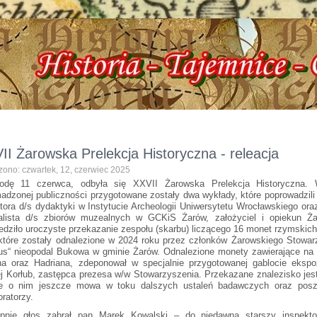
ryczna, ul. Dworcowa 3 !!! e-mail: izbazarow@wp.pl, tel. 537-481-116 !!! Histor
II Żarowska Prelekcja Historyczna - releacja
zono: czwartek, 12, czerwiec 2025
odę 11 czerwca, odbyła się XXVII Żarowska Prelekcja Historyczna. W
adzonej publiczności przygotowane zostały dwa wykłady, które poprowadzili 
tora d/s dydaktyki w Instytucie Archeologii Uniwersytetu Wrocławskiego ora
alista d/s zbiorów muzealnych w GCKiS Żarów, założyciel i opiekun Ża
edziło uroczyste przekazanie zespołu (skarbu) liczącego 16 monet rzymskich
 które zostały odnalezione w 2024 roku przez członków Żarowskiego Stowar
us“ nieopodal Bukowa w gminie Żarów. Odnalezione monety zawierające na
na oraz Hadriana, zdeponował w specjalnie przygotowanej gablocie eksp
j Korłub, zastępca prezesa w/w Stowarzyszenia. Przekazane znalezisko jest
e o nim jeszcze mowa w toku dalszych ustaleń badawczych oraz poszu
oratorzy.
pnie głos zabrał pan Marek Kowalski – do niedawna starszy inspekto