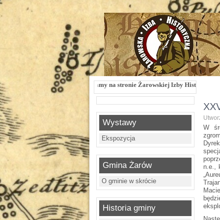
Witamy na stronie Żarowskiej Izby Historycznej !!! Żarowska Izba Histo
XXV
Utwor
Wystawy
W śr
zgrom
Ekspozycja
Dyrek
specj
poprz
Gmina Żarów
n.e.,
„Aure
O gminie w skrócie
Traja
Macie
będzi
ekspl
Historia gminy
Nastę