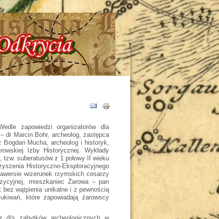
ia - Tajemnice - Odkrycia !!!
edle zapowiedzi organizatorów dla
– dr Marcin Bohr, archeolog, zastępca
z Bogdan Mucha, archeolog i historyk,
rowskiej Izby Historycznej. Wykłady
, tzw. suberatusów z 1 połowy II wieku
zyszenia Historyczno-Eksploracyjnego
 awersie wizerunek rzymskich cesarzy
ozycyjnej, mieszkaniec Żarowa – pan
 bez wątpienia unikalne i z pewnością
kiwań, które zapowiadają żarowscy
r d/s zabytków archeologicznych w