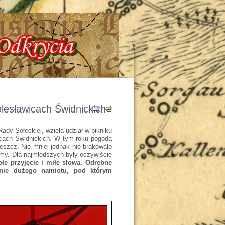
 - Tajemnice - Odkrycia !!!
lesławicach Świdnickich
ady Sołeckiej, wzięła udział w pikniku
icach Świdnickich. W tym roku pogoda
deszcz. Nie mniej jednak nie brakowało
śmy. Dla najmłodszych były oczywiście
łe przyjęcie i miłe słowa. Odrębne
enie dużego namiotu, pod którym