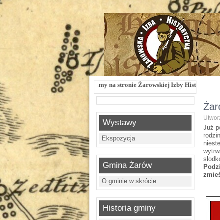
Witamy na stronie Żarowskiej Izby Historycznej !!! Żarowska Izba History
Żar
Utwor
Wystawy
Już p
rodzi
Ekspozycja
niest
wytrw
słodk
Gmina Żarów
Podz
zmieś
O gminie w skrócie
Historia gminy