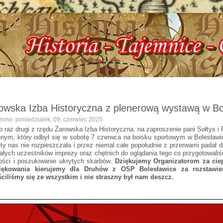
czna, ul. Dworcowa 3 !!! e-mail: izbazarow@wp.pl, tel. 537-481-116 !!! Historia
owska Izba Historyczna z plenerową wystawą w Bo
zono: poniedziałek, 09, czerwiec 2025
o raz drugi z rzędu Żarowska Izba Historyczna, na zaproszenie pani Sołtys i R
nnym, który odbył się w sobotę 7 czerwca na boisku sportowym w Bolesław
ety nas nie rozpieszczała i przez niemal całe popołudnie z przerwami padał 
ałych uczestników imprezy oraz chętnich do oglądania tego co przygotowali
ości i poszukiwanie ukrytych skarbów.
Dziękujemy Organizatorom za ciep
iękowania kierujemy dla Druhów z OSP Bolesławice za rozstawi
ciliśmy się ze wszystkim i nie straszny był nam deszcz.