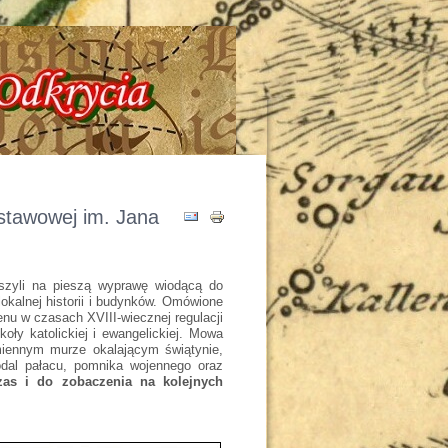
a - Tajemnice - Odkrycia !!!
stawowej im. Jana
uszyli na pieszą wyprawę wiodącą do
okalnej historii i budynków. Omówione
enu w czasach XVIII-wiecznej regulacji
oły katolickiej i ewangelickiej. Mowa
amiennym murze okalającym świątynie,
odal pałacu, pomnika wojennego oraz
zas i do zobaczenia na kolejnych