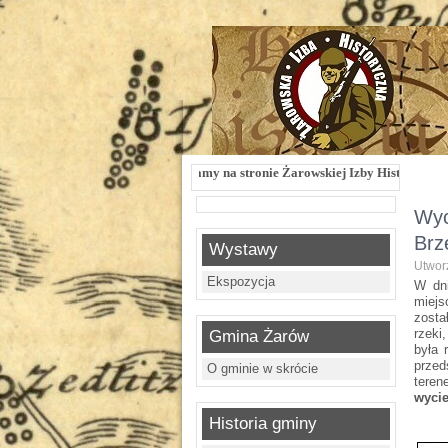
Witamy na stronie Żarowskiej Izby Historycznej !!! Żarowska Izba History
Wyc
Brz
Wystawy
Utworz
Ekspozycja
W dni
miejs
zosta
rzeki
Gmina Żarów
była 
przed
O gminie w skrócie
tere
wycie
Historia gminy