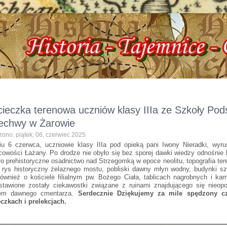
czna, ul. Dworcowa 3 !!! e-mail: izbazarow@wp.pl, tel. 537-481-116 !!! Histori
ieczka terenowa uczniów klasy IIIa ze Szkoły Pod
echwy w Żarowie
ono: piątek, 06, czerwiec 2025
u 6 czerwca, uczniowie klasy IIIa pod opieką pani Iwony Nieradki, wyr
cowości Łażany. Po drodze nie obyło się bez sporej dawki wiedzy odnośnie l
ło prehistoryczne osadnictwo nad Strzegomką w epoce neolitu, topografia ter
, rys historyczny żelaznego mostu, pobliski dawny młyn wodny, budynki szk
również o kościele filialnym pw. Bożego Ciała, tablicach nagrobnych i k
stawione zostały ciekawostki związane z ruinami znajdującego się nieop
nem dawnego cmentarza.
Serdecznie Dziękujemy za mile spędzony c
czkach i prelekcjach.