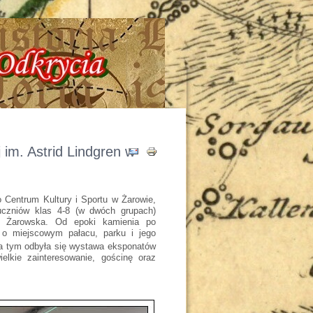
oria - Tajemnice - Odkrycia !!!
 im. Astrid Lindgren w
 Centrum Kultury i Sportu w Żarowie,
uczniów klas 4-8 (w dwóch grupach)
ia Żarowska. Od epoki kamienia po
 o miejscowym pałacu, parku i jego
a tym odbyła się wystawa eksponatów
kie zainteresowanie, gościnę oraz