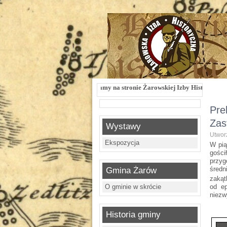
Witamy na stronie Żarowskiej Izby Historycznej !!! Żarowska Izba His
Pre
Zas
Wystawy
Utworz
Ekspozycja
W pią
gości
przy
średn
Gmina Żarów
zakąt
O gminie w skrócie
od e
niezw
Historia gminy