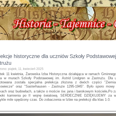
toryczna, ul. Dworcowa 3 !!! e-mail: izbazarow@wp.pl, tel. 537-481-116 !!! Hist
lekcje historyczne dla uczniów Szkoły Podstawowej
trużu
ono: piątek, 11, kwiecień 2025
tek 11 kwietnia, Żarowska Izba Historyczna działająca w ramach Gminnego
ła w murach Szkoły Podstawowej im. Astrid Lindgren w Zastrużu. Dla 
gotowana została specjalna prelekcja złożona z dwóch części "Ziem
iowiecze" oraz "Sasterhausen - Zastruże 1295-1945". Było sporo mowy
.
kach oraz budowlach, a także o moście św. jana i barokowym kościele
Po z
poki kamienia po II wojnę światową. SERDECZNIE DZIĘKUJEMY za wiel
ykle mile spędzony czas. Do zobaczenia w Izbie na prelekcji dla klas 1-3.