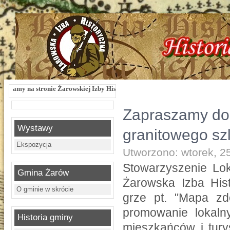
ronie Żarowskiej Izby Historycznej !!! Żarowska Izba Historyczna, ul. Dworcowa 
Zapraszamy do 
Wystawy
granitowego sz
Ekspozycja
Utworzono: wtorek, 2
Stowarzyszenie Lok
Gmina Żarów
Żarowska Izba Hist
O gminie w skrócie
grze pt. "Mapa zd
promowanie lokaln
Historia gminy
mieszkańców i tury