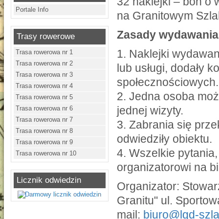
32 naklejki – bon o
Portale Info
na Granitowym Szl
Zasady wydawania 
Trasy rowerowe
1. Naklejki wydawa
Trasa rowerowa nr 1
Trasa rowerowa nr 2
lub usługi, dodały k
Trasa rowerowa nr 3
społecznościowych.
Trasa rowerowa nr 4
2. Jedna osoba może
Trasa rowerowa nr 5
jednej wizyty.
Trasa rowerowa nr 6
Trasa rowerowa nr 7
3. Zabrania się prz
Trasa rowerowa nr 8
odwiedziły obiektu.
Trasa rowerowa nr 9
4. Wszelkie pytania
Trasa rowerowa nr 10
organizatorowi na b
Licznik odwiedzin
Organizator: Stowar
Granitu" ul. Sporto
mail:
biuro@lgd-szla