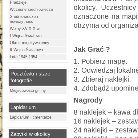
Pradzieje
okolicy. Uczestnic
Wczesne średniowiecze
oznaczone na mapie
Średniowiecze i
nowożytność
otrzyma od organiz
Wojny XV-XIX w.
I Wojna Światowa
Okres międzywojenny
Jak Grać ?
II Wojna Światowa
Lata 1945-1954
1. Pobierz mapę.
2. Odwiedzaj lokaln
Pocztówki i stare
3. Zbieraj naklejki.
fotografie
4. Zdobądź upomine
Miejscowości gminy
Nagrody
Lapidarium
8 naklejek – kawa 
Lapidarium i cmentarze
16 naklejek – zest
24 naklejki – zesta
Zabytki w okolicy