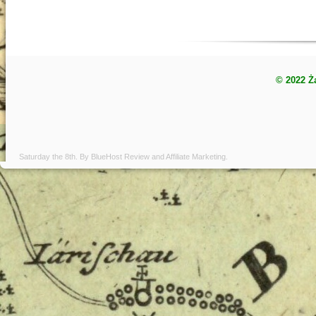
© 2022 Ż
Saturday the 8th. By
BlueHost Review
and
Affiliate Marketing
.