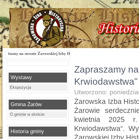
na stronie Żarowskiej Izby Historycznej !!! Żarowska Izba Historyczna, ul. Dwo
Zapraszamy na
Wystawy
Krwiodawstwa"
Ekspozycja
Utworzono: poniedzia
Żarowska Izba Hist
Gmina Żarów
Żarowie serdeczn
O gminie w skrócie
kwietnia 2025 r
Krwiodawstwa“. Wys
Historia gminy
Żarowskiej Izby His