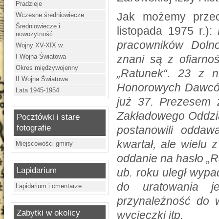
Pradzieje
Jak możemy przec
Wczesne średniowiecze
Średniowiecze i
listopada 1975 r.):
nowożytność
pracowników Doln
Wojny XV-XIX w.
I Wojna Światowa
znani są z ofiarno
Okres międzywojenny
„Ratunek“. 23 z n
II Wojna Światowa
Honorowych Dawców 
Lata 1945-1954
już 37. Prezesem 
Zakładowego Oddzia
Pocztówki i stare
fotografie
postanowili oddaw
kwartał, ale wielu 
Miejscowości gminy
oddanie na hasło „Ra
Lapidarium
ub. roku uległ wyp
do uratowania j
Lapidarium i cmentarze
przynależność do w
Zabytki w okolicy
wycieczki itp.