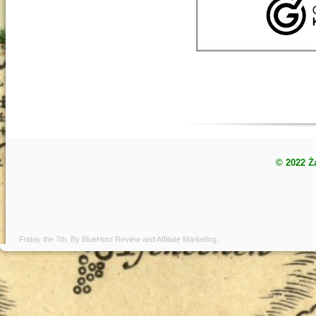
© 2022 Ż
Friday the 7th. By
BlueHost Review
and
Affiliate Marketing
.