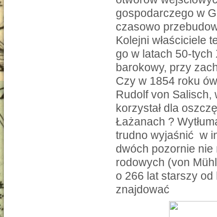
gospodarczego w Go
czasowo przebudowi
Kolejni właściciele
go w latach 50-tych
barokowy, przy zac
Czy w 1854 roku ów
Rudolf von Salisch
korzystał dla oszcz
Łażanach ? Wytłumac
trudno wyjaśnić w i
dwóch pozornie nie
rodowych (von Mühl
o 266 lat starszy o
znajdować