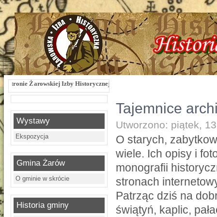
j Izby Historycznej !!! Żarowska Izba Historyczna, ul. Dworcowa 3 !!! e-mail: 
Tajemnice arch
Wystawy
Utworzono: piątek, 1
Ekspozycja
O starych, zabytko
wiele. Ich opisy i 
Gmina Żarów
monografii historyc
O gminie w skrócie
stronach interneto
Patrząc dziś na dob
Historia gminy
świątyń, kaplic, pa