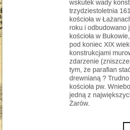
wskutek wady konstr
trzydziestoletnia 16
kościoła w Łażanach
roku i odbudowano j
kościoła w Bukowie,
pod koniec XIX wie
konstrukcjami muro
zdarzenie (zniszcze
tym, że parafian st
drewnianą ? Trudno
kościoła pw. Wnieb
jedną z największyc
Żarów.