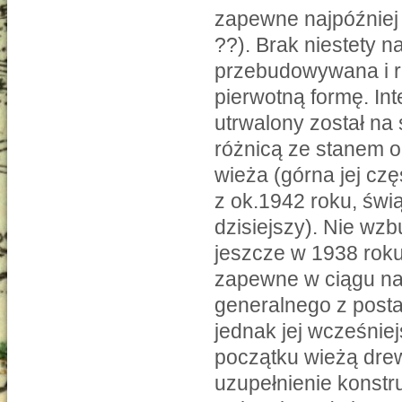
zapewne najpóźniej 
??). Brak niestety n
przebudowywana i r
pierwotną formę. In
utrwalony został na
różnicą ze stanem 
wieża (górna jej cz
z ok.1942 roku, świ
dzisiejszy). Nie wzb
jeszcze w 1938 roku 
zapewne w ciągu na
generalnego z posta
jednak jej wcześnie
początku wieżą dre
uzupełnienie konstr