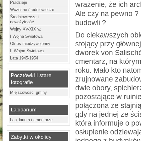
Pradzieje
wrażenie, że ich ar
Wczesne średniowiecze
Ale czy na pewno ? 
Średniowiecze i
budowli ?
nowożytność
Wojny XV-XIX w.
Do ciekawszych obi
I Wojna Światowa
stojący przy główne
Okres międzywojenny
II Wojna Światowa
dworek von Salisch
Lata 1945-1954
cmentarz, na którym
roku. Mało kto nat
Pocztówki i stare
zrujnowane zabudow
fotografie
dwie obory, spichle
Miejscowości gminy
pozostające w ruini
połączona ze stajnią
Lapidarium
gdy na jednej ze ści
Lapidarium i cmentarze
która informuje o p
osłupienie odziewaj
Zabytki w okolicy
jednego z budynków,