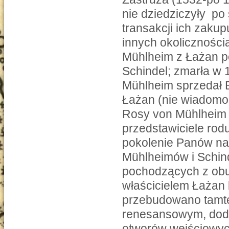
nie dziedziczyły po
transakcji ich zakup
innych okoliczności
Mühlheim z Łażan p
Schindel; zmarła w 
Mühlheim sprzedał 
Łażan (nie wiadomo 
Rosy von Mühlheim (
przedstawiciele rod
pokolenie Panów na
Mühlheimów i Schin
pochodzących z obu 
właścicielem Łażan 
przebudowano tamtej
renesansowym, doda
otworów wejściowyc