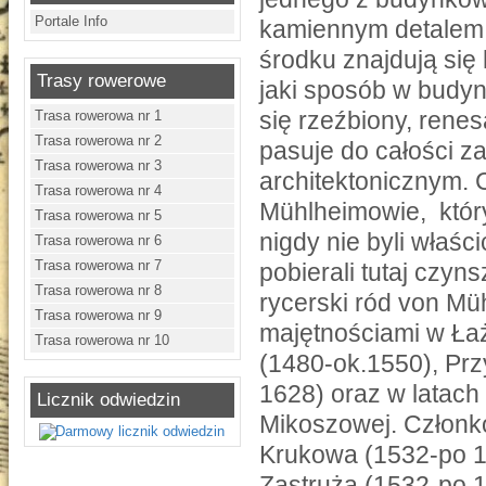
Portale Info
kamiennym detalem (
środku znajdują się
Trasy rowerowe
jaki sposób w budy
się rzeźbiony, renes
Trasa rowerowa nr 1
Trasa rowerowa nr 2
pasuje do całości 
Trasa rowerowa nr 3
architektonicznym. 
Trasa rowerowa nr 4
Mühlheimowie, któr
Trasa rowerowa nr 5
nigdy nie byli właśc
Trasa rowerowa nr 6
Trasa rowerowa nr 7
pobierali tutaj czy
Trasa rowerowa nr 8
rycerski ród von Mü
Trasa rowerowa nr 9
majętnościami w Ła
Trasa rowerowa nr 10
(1480-ok.1550), Pr
1628) oraz w latach
Licznik odwiedzin
Mikoszowej. Członko
Krukowa (1532-po 1
Zastruża (1532-po 1