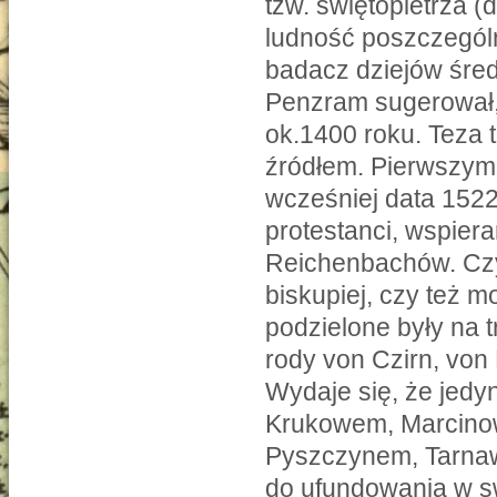
tzw. świętopietrza 
ludność poszczególn
badacz dziejów średn
Penzram sugerował, 
ok.1400 roku. Teza 
źródłem. Pierwszym
wcześniej data 1522
protestanci, wspiera
Reichenbachów. Czy 
biskupiej, czy też
podzielone były na t
rody von Czirn, von
Wydaje się, że jedyn
Krukowem, Marcinow
Pyszczynem, Tarnawą
do ufundowania w swo