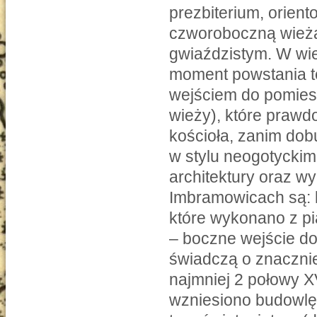
prezbiterium, orien
czworoboczną wieżą
gwiaździstym. W wie
moment powstania tej
wejściem do pomies
wieży), które prawdo
kościoła, zanim dob
w stylu neogotyckim
architektury oraz w
Imbramowicach są: 
które wykonano z pi
– boczne wejście do
świadczą o znacznie
najmniej 2 połowy XV
wzniesiono budowlę n