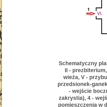
Schematyczny plan
II - prezbiterium
wieża, V - przyb
przedsionek-ganek 
- wejście bocz
zakrystia), 4 - wej
pomieszczenia w d