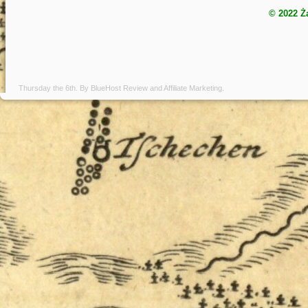
© 2022 Ż
Thursday the 6th. By
BlueHost Review
and
Affiliate Marketing
.